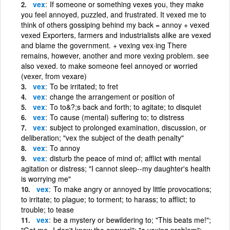
vex
If someone or something vexes you, they make
you feel annoyed, puzzled, and frustrated. It vexed me to
think of others gossiping behind my back = annoy + vexed
vexed Exporters, farmers and industrialists alike are vexed
and blame the government. + vexing vex·ing There
remains, however, another and more vexing problem. see
also vexed. to make someone feel annoyed or worried
(vexer, from vexare)
vex
To be irritated; to fret
vex
change the arrangement or position of
vex
To to&?;s back and forth; to agitate; to disquiet
vex
To cause (mental) suffering to; to distress
vex
subject to prolonged examination, discussion, or
deliberation; "vex the subject of the death penalty"
vex
To annoy
vex
disturb the peace of mind of; afflict with mental
agitation or distress; "I cannot sleep--my daughter's health
is worrying me"
vex
To make angry or annoyed by little provocations;
to irritate; to plague; to torment; to harass; to afflict; to
trouble; to tease
vex
be a mystery or bewildering to; "This beats me!";
"Got me--I don't know the answer!"; "a vexing problem";