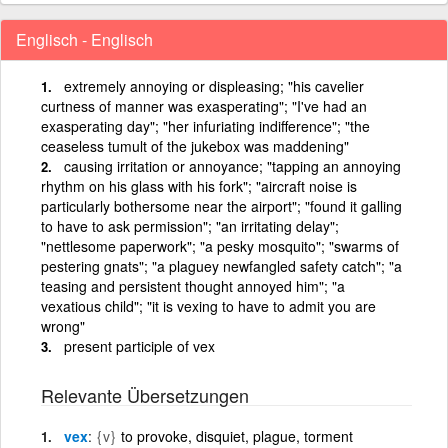
Englisch - Englisch
extremely annoying or displeasing; "his cavelier
curtness of manner was exasperating"; "I've had an
exasperating day"; "her infuriating indifference"; "the
ceaseless tumult of the jukebox was maddening"
causing irritation or annoyance; "tapping an annoying
rhythm on his glass with his fork"; "aircraft noise is
particularly bothersome near the airport"; "found it galling
to have to ask permission"; "an irritating delay";
"nettlesome paperwork"; "a pesky mosquito"; "swarms of
pestering gnats"; "a plaguey newfangled safety catch"; "a
teasing and persistent thought annoyed him"; "a
vexatious child"; "it is vexing to have to admit you are
wrong"
present participle of vex
Relevante Übersetzungen
vex
{v}
to provoke, disquiet, plague, torment