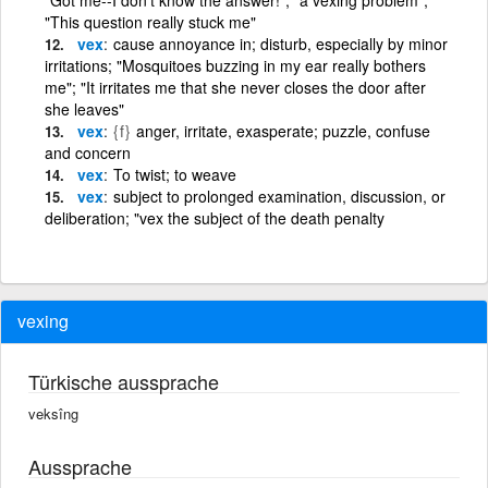
"This question really stuck me"
vex
cause annoyance in; disturb, especially by minor
irritations; "Mosquitoes buzzing in my ear really bothers
me"; "It irritates me that she never closes the door after
she leaves"
vex
{f}
anger, irritate, exasperate; puzzle, confuse
and concern
vex
To twist; to weave
vex
subject to prolonged examination, discussion, or
deliberation; "vex the subject of the death penalty
vexing
Türkische aussprache
veksîng
Aussprache