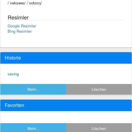
/ˈveksəɴɢ/ /ˈvɛksɪŋ/
Resimler
Google Resimler
Bing Resimler
Historie
vexing
Mehr...
Löschen
Favoriten
Mehr...
Löschen