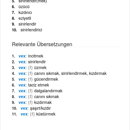
sinirlendir(mek)
üzücü
kızdırıcı
eziyetli
sinirlendir
sinirlendirici
Relevante Übersetzungen
vex
incitmek
vex
sinirlendir
vex
{f}
üzmek
vex
{f}
canını sıkmak, sinirlendirmek, kızdırmak
vex
{f}
gücendirmek
vex
taciz etmek
vex
{f}
dalgalandırmak
vex
{f}
canını sıkmak
vex
{f}
kızdırmak
vex
şaşırt/kızdır
vex
{f}
küstürmek