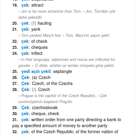
çek
attract
-
Jon is far more attractive than Tom.
Jon, Tom'dan çok
daha çekicidir.
çek
{f}
hauling
çek
yank
-
Tom yanked Mary's hair.
Tom, Mary'nin saçını çekti.
çek
of check
çek
cheques
çek
inflect
In that language, adjectives and nouns are inflected for
-
gender.
O dilde, sıfatlar ve isimler cinsiyete göre çekilir.
yedi açılı çekil
septangle
Çek
(a) Czech
Çek
Czech, of the Czechs
Çek
{i}
Czech
-
Prague is the capital of the Czech Republic.
Çek
cumhuriyetinin başkenti Prag'dır.
Çek
czechoslovak
çek
cheque, check
çek
written order from one party directing a bank to
pay a specified amount of money to another party
çek
of the Czech Republic; of the former nation of