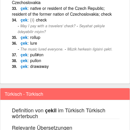
Czechoslovakia
çek
native or resident of the Czech Republic;
resident of the former nation of Czechoslovakia; check
çek
{i}
check
-
May I pay with a travelers' check?
Seyahat çekiyle
ödeyebilir miyim?
çek
rollup
çek
lure
-
The music lured everyone.
Müzik herkesin ilgisini çekti.
çek
pull#on
çek
pullon
çek
drawaway
Türkisch - Türkisch
Definition von
im Türkisch Türkisch
çekil
wörterbuch
Relevante Übersetzungen