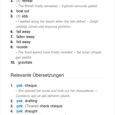
{f}
retreat
-
The British finally retreated.
İngilizler sonunda çekildi.
bow out
{f}
ebb
-
I walked along the beach when the tide ebbed.
Gelgit
çekildiği zaman plaj boyunca yürüdüm.
fall away
fallen away
fell away
recede
-
The flood waters have finally receded.
Sel suları nihayet
geri çekildi.
gravitate
Relevante Übersetzungen
çek
cheque
-
She opened her purse and took out her chequebook.
Cüzdanını açtı ve çek defterini çıkardı.
çek
drafting
çek
(Ticaret)
check cheque
çek
draught