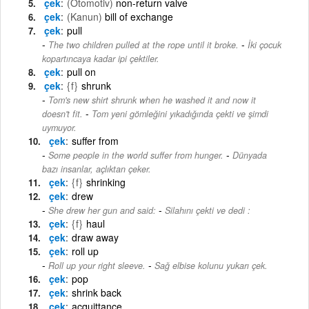
çek
(Otomotiv)
non-return valve
çek
(Kanun)
bill of exchange
çek
pull
-
The two children pulled at the rope until it broke.
İki çocuk
kopartıncaya kadar ipi çektiler.
çek
pull on
çek
{f}
shrunk
Tom's new shirt shrunk when he washed it and now it
-
doesn't fit.
Tom yeni gömleğini yıkadığında çekti ve şimdi
uymuyor.
çek
suffer from
-
Some people in the world suffer from hunger.
Dünyada
bazı insanlar, açlıktan çeker.
çek
{f}
shrinking
çek
drew
-
She drew her gun and said:
Silahını çekti ve dedi :
çek
{f}
haul
çek
draw away
çek
roll up
-
Roll up your right sleeve.
Sağ elbise kolunu yukarı çek.
çek
pop
çek
shrink back
çek
acquittance