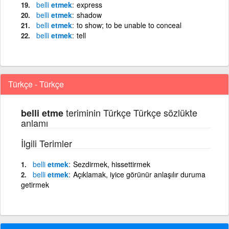
belli
etmek
express
belli
etmek
shadow
belli
etmek
to show; to be unable to conceal
belli
etmek
tell
Türkçe - Türkçe
teriminin Türkçe Türkçe sözlükte
belli etme
anlamı
İlgili Terimler
belli
etmek
Sezdirmek, hissettirmek
belli
etmek
Açıklamak, iyice görünür anlaşılır duruma
getirmek