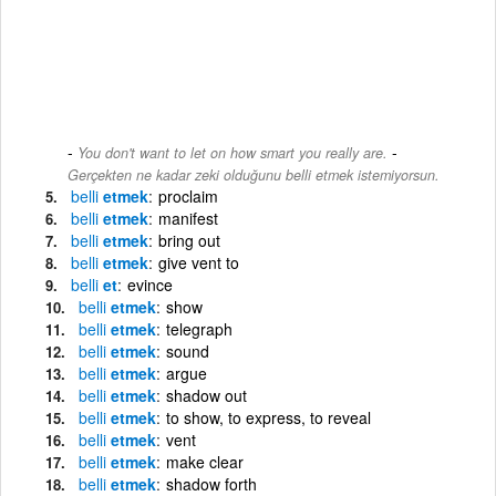
-
You don't want to let on how smart you really are.
Gerçekten ne kadar zeki olduğunu belli etmek istemiyorsun.
belli
etmek
proclaim
belli
etmek
manifest
belli
etmek
bring out
belli
etmek
give vent to
belli
et
evince
belli
etmek
show
belli
etmek
telegraph
belli
etmek
sound
belli
etmek
argue
belli
etmek
shadow out
belli
etmek
to show, to express, to reveal
belli
etmek
vent
belli
etmek
make clear
belli
etmek
shadow forth