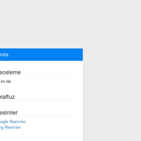
ında
eceleme
·lın·da
laffuz
esimler
ogle Resimler
ng Resimler