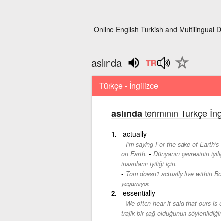
Online English Turkish and Multilingual D
aslında
Türkçe - İngilizce
teriminin Türkçe İng
aslında
actually
I'm saying For the sake of Earth's 
-
on Earth.
Dünyanın çevresinin iyil
insanların iyiliği için.
Tom doesn't actually live within Bos
yaşamıyor.
essentially
We often hear it said that ours is 
trajik bir çağ olduğunun söylenildiği