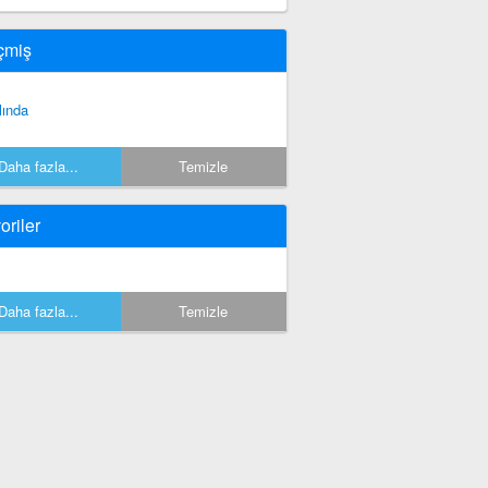
çmiş
lında
Daha fazla...
Temizle
oriler
Daha fazla...
Temizle