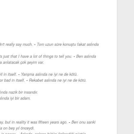
-
n't really say much.
Tom uzun süre konuştu fakat aslında
-
's just that I have a lot of things to tell you.
Ben aslında
na anlatacak çok şeyim var.
-
 in itself.
Yarışma aslında ne iyi ne de kötü.
-
r bad in itself.
Rekabet aslında ne iyi ne de kötü.
ında nazik bir insandır.
lında iyi bir adam.
-
y, but in reality it was fifteen years ago.
Ben onu sanki
a on beş yıl önceydi.
-
n is power.
Aslında, onların bütün ilgilendiği güçtür.