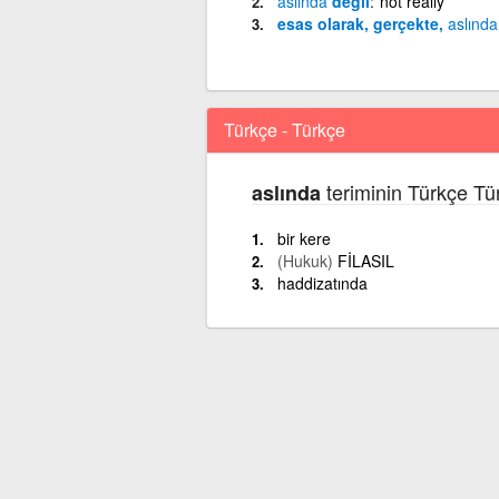
aslında
değil
not really
esas olarak, gerçekte,
aslında
Türkçe - Türkçe
teriminin Türkçe Tü
aslında
bir kere
(Hukuk)
FİLASIL
haddizatında