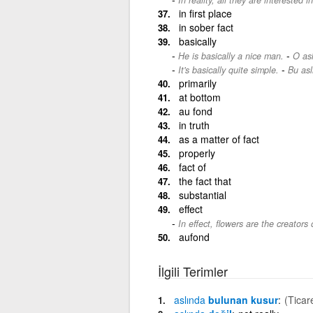
in first place
in sober fact
basically
-
He is basically a nice man.
O asl
-
It's basically quite simple.
Bu asl
primarily
at bottom
au fond
in truth
as a matter of fact
properly
fact of
the fact that
substantial
effect
In effect, flowers are the creators
aufond
İlgili Terimler
aslında
bulunan kusur
(Ticar