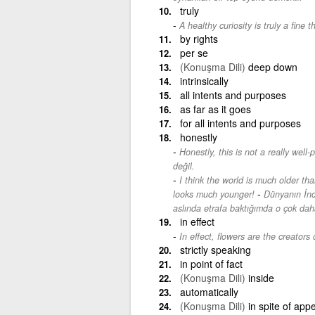
truly
A healthy curiosity is truly a fine t
by rights
per se
(Konuşma Dili)
deep down
intrinsically
all intents and purposes
as far as it goes
for all intents and purposes
honestly
Honestly, this is not a really well-
değil.
I think the world is much older tha
-
looks much younger!
Dünyanın İnc
aslında etrafa baktığımda o çok da
in effect
In effect, flowers are the creators
strictly speaking
in point of fact
(Konuşma Dili)
inside
automatically
(Konuşma Dili)
in spite of ap