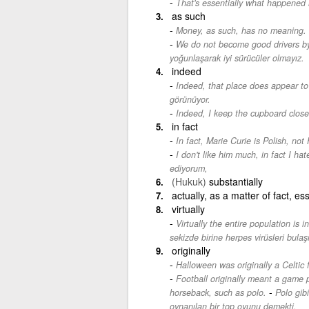
That's essentially what happened 
as such
Money, as such, has no meaning.
We do not become good drivers by 
yoğunlaşarak iyi sürücüler olmayız.
indeed
Indeed, that place does appear to
görünüyor.
Indeed, I keep the cupboard close
in fact
In fact, Marie Curie is Polish, not
I don't like him much, in fact I hat
ediyorum,
(Hukuk)
substantially
actually, as a matter of fact, esse
virtually
Virtually the entire population is 
sekizde birine herpes virüsleri bulaşm
originally
Halloween was originally a Celtic f
Football originally meant a game p
-
horseback, such as polo.
Polo gibi
oynanılan bir top oyunu demekti.