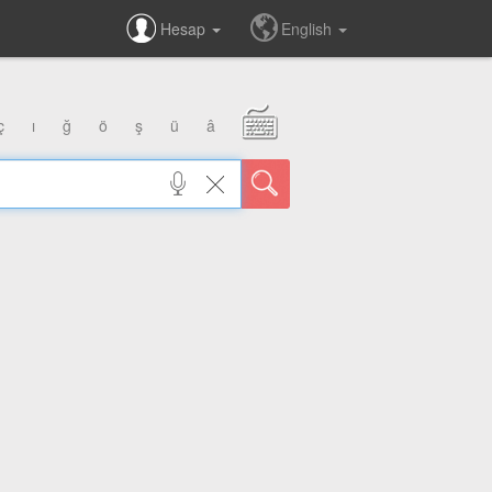
Hesap
English
ç
ı
ğ
ö
ş
ü
â