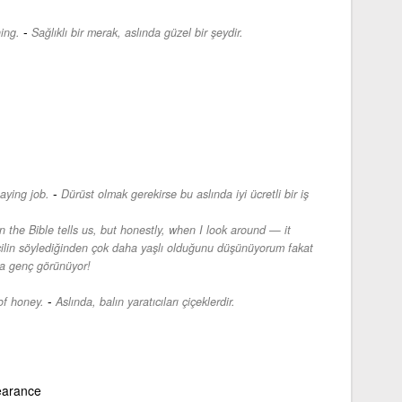
-
hing.
Sağlıklı bir merak, aslında güzel bir şeydir.
-
paying job.
Dürüst olmak gerekirse bu aslında iyi ücretli bir iş
n the Bible tells us, but honestly, when I look around — it
ilin söylediğinden çok daha yaşlı olduğunu düşünüyorum fakat
ha genç görünüyor!
-
 of honey.
Aslında, balın yaratıcıları çiçeklerdir.
pearance