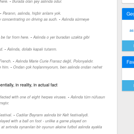
-
here.
Burada olan şey aslında odur.
-
Ge
Paranın, aslında, hiçbir anlamı yok.
-
concentrating on driving as such.
Aslında sürmeye
as
-
 be far from here.
Aslında o yer buradan uzakta gibi
-
d.
Aslında, dolabı kapalı tutarım.
-
 French.
Aslında Marie Curie Fransız değil, Polonyalıdır.
Fav
-
e him.
Ondan çok hoşlanmıyorum, ben aslında ondan nefret
ntially, in reality, in actual fact
-
infected with one of eight herpes viruses.
Aslında tüm nüfusun
ıştır.
-
estival.
Cadılar Bayramı aslında bir Kelt festivaliydi.
layed with a ball on foot - unlike a game played on
 at sırtında oynanılan bir oyunun aksine futbol aslında ayakla