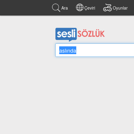
Ara
Çeviri
Oyunlar