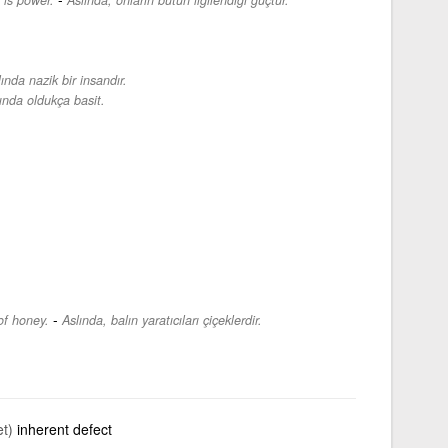
ında nazik bir insandır.
ında oldukça basit.
-
 of honey.
Aslında, balın yaratıcıları çiçeklerdir.
et)
inherent defect