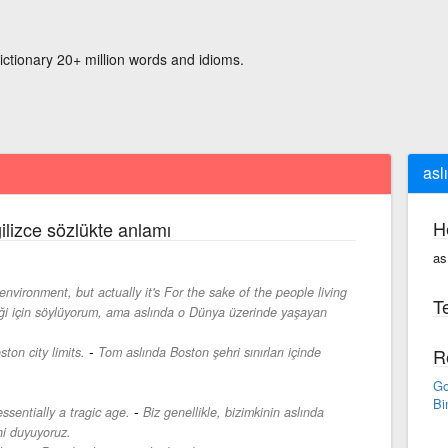
ictionary 20+ million words and idioms.
asl
H
ilizce sözlükte anlamı
as
environment, but actually it's For the sake of the people living
Te
iği için söylüyorum, ama aslında o Dünya üzerinde yaşayan
-
ton city limits.
Tom aslında Boston şehri sınırları içinde
R
Go
Bi
-
essentially a tragic age.
Biz genellikle, bizimkinin aslında
ni duyuyoruz.