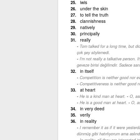
iwis
under the skin
to tell the truth
clannishness
natively
principally
really
Tom talked for a long time, but did
çok şey söylemedi.
I'm not really a talkative person. It
geveze birisi değilimdir. Sadece sa
in itself
Competition is neither good nor evil
Competitiveness is neither good no
at heart
-
He is a kind man at heart.
O, asl
-
He is a good man at heart.
O, as
in very deed
verily
in reality
I remember it as if it were yesterda
dünmüş gibi hatırlıyorum ama aslınd
In reality, all they are interested i