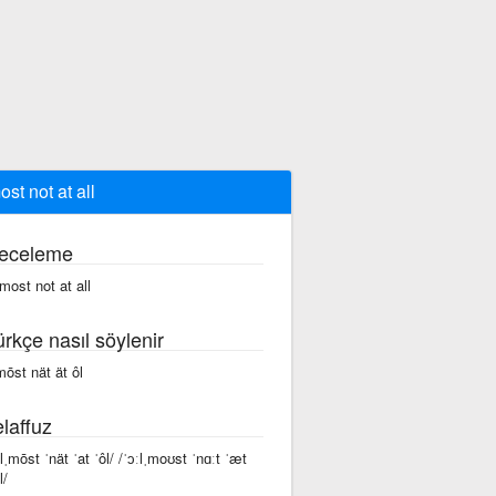
ost not at all
eceleme
·most not at all
ürkçe nasıl söylenir
mōst nät ät ôl
laffuz
ôlˌmōst ˈnät ˈat ˈôl/ /ˈɔːlˌmoʊst ˈnɑːt ˈæt
l/