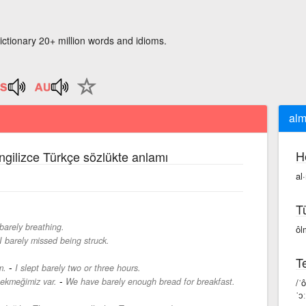
ictionary 20+ million words and idioms.
alm
H
İngilizce Türkçe sözlükte anlamı
al
T
barely breathing.
ôl
I barely missed being struck.
Te
-
m.
I slept barely two or three hours.
-
 ekmeğimiz var.
We have barely enough bread for breakfast.
/ˈ
ˈɔː