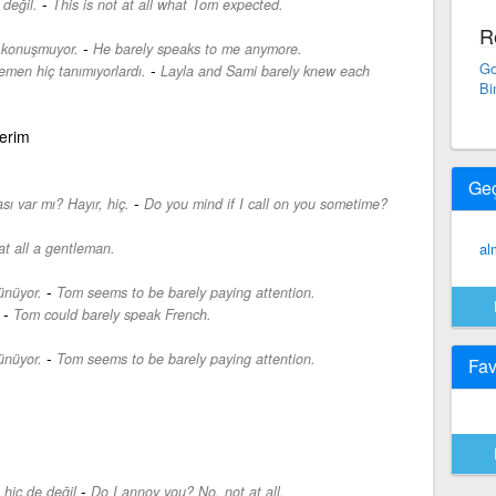
-
 değil.
This is not at all what Tom expected.
R
-
 konuşmuyor.
He barely speaks to me anymore.
Go
-
emen hiç tanımıyorlardı.
Layla and Sami barely knew each
Bi
derim
Ge
-
ı var mı? Hayır, hiç.
Do you mind if I call on you sometime?
at all a gentleman.
al
-
ünüyor.
Tom seems to be barely paying attention.
-
Tom could barely speak French.
-
ünüyor.
Tom seems to be barely paying attention.
Fav
-
 hiç de değil
Do I annoy you? No, not at all.