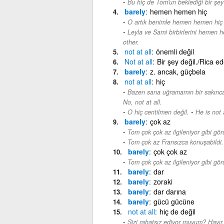
Bu hiç de Tom'un beklediği bir şey
barely
hemen hemen hiç
O artık benimle hemen hemen hiç
Leyla ve Sami birbirlerini hemen h
other.
not
at
all
önemli değil
Not
at
all
Bir şey değil./Rica e
barely
z. ancak, güçbela
not
at
all
hiç
Bazen sana uğramamın bir sakıncas
No, not at all.
-
O hiç centilmen değil.
He is not 
barely
çok az
Tom çok çok az ilgileniyor gibi gör
Tom çok az Fransızca konuşabildi.
barely
çok çok az
Tom çok çok az ilgileniyor gibi gör
barely
dar
barely
zoraki
barely
dar darına
barely
gücü gücüne
not
at
all
hiç de değil
Sizi rahatsız ediyor muyum? Hayır,