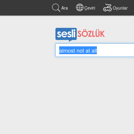
Ara
Çeviri
Oyunlar