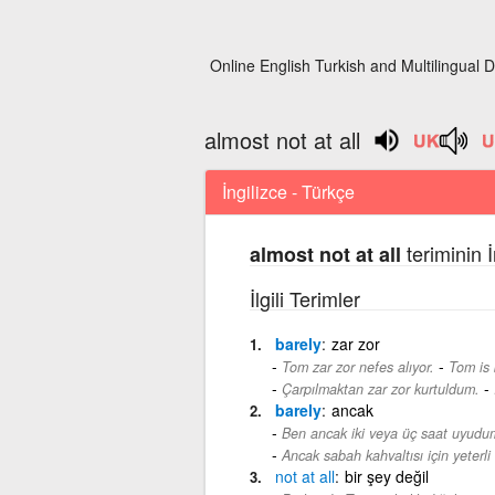
Online English Turkish and Multilingual D
almost not at all
İngilizce - Türkçe
teriminin 
almost not at all
İlgili Terimler
barely
zar zor
-
Tom zar zor nefes alıyor.
Tom is 
-
Çarpılmaktan zar zor kurtuldum.
barely
ancak
Ben ancak iki veya üç saat uyudu
Ancak sabah kahvaltısı için yeterli
not
at
all
bir şey değil