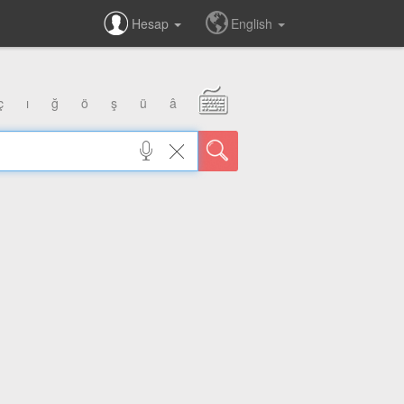
Hesap
English
ç
ı
ğ
ö
ş
ü
â