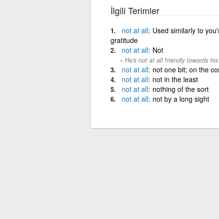
İlgili Terimler
not
at
all
Used similarly to you
gratitude
not
at
all
Not
He's not at all friendly towards his
not
at
all
not one bit; on the co
not
at
all
not in the least
not
at
all
nothing of the sort
not
at
all
not by a long sight