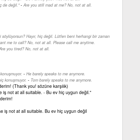
-
ç de değil.''
Are you still mad at me? No, not at all.
 söylüyorsun? Hayır, hiç değil. Lütfen beni herhangi bir zaman
ant me to call? No, not at all. Please call me anytime.
Are you tired? No, not at all.
-
 konuşmuyor.
He barely speaks to me anymore.
-
iç konuşmuyor.
Tom barely speaks to me anymore.
ederim! (Thank you! sözüne karşılık)
 iş not at all suitable. - Bu ev hiç uygun değil."
ederim!
se iş not at all suitable. Bu ev hiç uygun değil