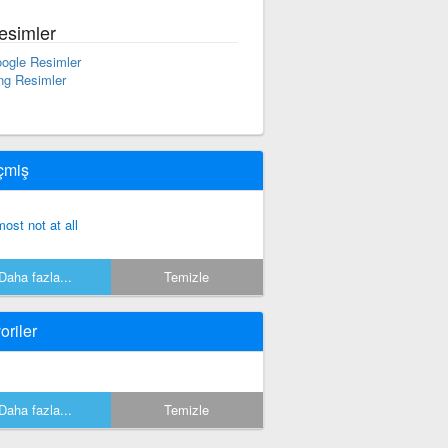
esimler
ogle Resimler
ng Resimler
çmiş
most not at all
Daha fazla...
Temizle
oriler
Daha fazla...
Temizle