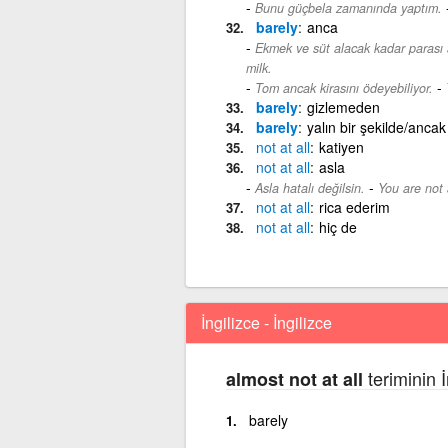
Bunu güçbela zamanında yaptım.
barely
anca
Ekmek ve süt alacak kadar parası 
milk.
-
Tom ancak kirasını ödeyebiliyor.
barely
gizlemeden
barely
yalın bir şekilde/ancak
not
at
all
katiyen
not
at
all
asla
-
Asla hatalı değilsin.
You are not 
not
at
all
rica ederim
not
at
all
hiç de
İngilizce - İngilizce
teriminin İ
almost not at all
barely