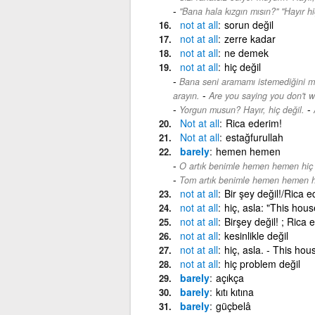
''Bana hala kızgın mısın?'' ''Hayır hi
not
at
all
sorun değil
not
at
all
zerre kadar
not
at
all
ne demek
not
at
all
hiç değil
Bana seni aramamı istemediğini mi
-
arayın.
Are you saying you don't w
-
Yorgun musun? Hayır, hiç değil.
Not
at
all
Rica ederim!
Not
at
all
estağfurullah
barely
hemen hemen
O artık benimle hemen hemen hiç
Tom artık benimle hemen hemen h
not
at
all
Bir şey değil!/Rica 
not
at
all
hiç, asla: "This house
not
at
all
Birşey değil! ; Rica 
not
at
all
kesinlikle değil
not
at
all
hiç, asla. - This hou
not
at
all
hiç problem değil
barely
açıkça
barely
kıtı kıtına
barely
güçbelâ