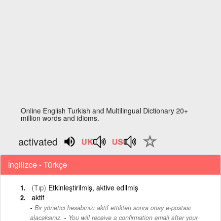
Online English Turkish and Multilingual Dictionary 20+
million words and idioms.
activated
İngilizce - Türkçe
(Tıp)
Etkinleştirilmiş, aktive edilmiş
aktif
Bir yönetici hesabınızı aktif ettikten sonra onay e-postası
-
alacaksınız.
You will receive a confirmation email after your