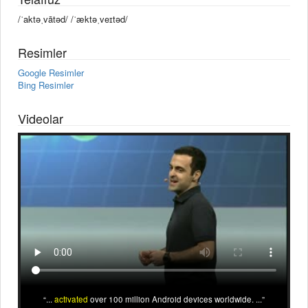
/ˈaktəˌvātəd/ /ˈæktəˌveɪtəd/
Resimler
Google Resimler
Bing Resimler
Videolar
...
activated
over 100 million Android devices worldwide. ...