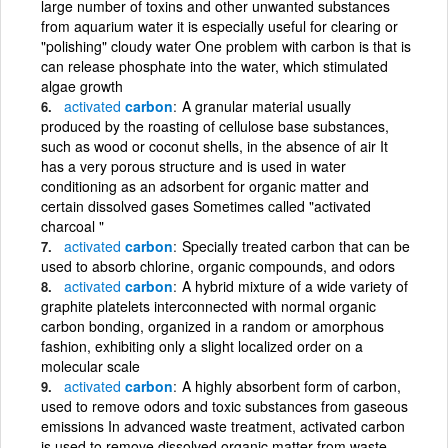
large number of toxins and other unwanted substances
from aquarium water it is especially useful for clearing or
"polishing" cloudy water One problem with carbon is that is
can release phosphate into the water, which stimulated
algae growth
activated
carbon
A granular material usually
produced by the roasting of cellulose base substances,
such as wood or coconut shells, in the absence of air It
has a very porous structure and is used in water
conditioning as an adsorbent for organic matter and
certain dissolved gases Sometimes called "activated
charcoal "
activated
carbon
Specially treated carbon that can be
used to absorb chlorine, organic compounds, and odors
activated
carbon
A hybrid mixture of a wide variety of
graphite platelets interconnected with normal organic
carbon bonding, organized in a random or amorphous
fashion, exhibiting only a slight localized order on a
molecular scale
activated
carbon
A highly absorbent form of carbon,
used to remove odors and toxic substances from gaseous
emissions In advanced waste treatment, activated carbon
is used to remove dissolved organic matter from waste