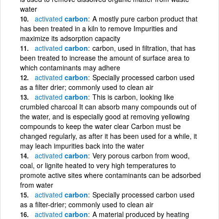
water
activated
carbon
A mostly pure carbon product that
has been treated in a kiln to remove Impurities and
maximize its adsorption capacity
activated
carbon
carbon, used in filtration, that has
been treated to increase the amount of surface area to
which contaminants may adhere
activated
carbon
Specially processed carbon used
as a filter drier; commonly used to clean air
activated
carbon
This is carbon, looking like
crumbled charcoal It can absorb many compounds out of
the water, and is especially good at removing yellowing
compounds to keep the water clear Carbon must be
changed regularly, as after it has been used for a while, it
may leach impurities back into the water
activated
carbon
Very porous carbon from wood,
coal, or lignite heated to very high temperatures to
promote active sites where contaminants can be adsorbed
from water
activated
carbon
Specially processed carbon used
as a filter-drier; commonly used to clean air
activated
carbon
A material produced by heating