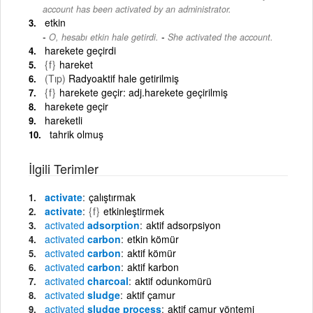
account has been activated by an administrator.
etkin
-
O, hesabı etkin hale getirdi.
She activated the account.
harekete geçirdi
{f}
hareket
(Tıp)
Radyoaktif hale getirilmiş
{f}
harekete geçir: adj.harekete geçirilmiş
harekete geçir
hareketli
tahrik olmuş
İlgili Terimler
activate
çalıştırmak
activate
{f}
etkinleştirmek
activated
adsorption
aktif adsorpsiyon
activated
carbon
etkin kömür
activated
carbon
aktif kömür
activated
carbon
aktif karbon
activated
charcoal
aktif odunkomürü
activated
sludge
aktif çamur
activated
sludge process
aktif çamur yöntemi