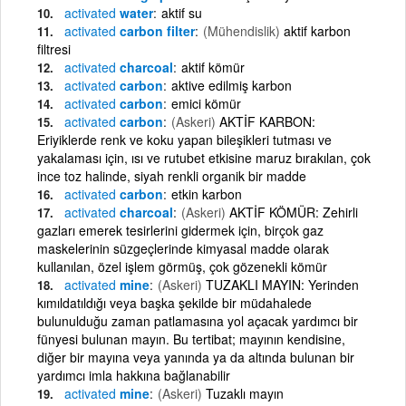
activated
water
aktif su
activated
carbon filter
(Mühendislik)
aktif karbon
filtresi
activated
charcoal
aktif kömür
activated
carbon
aktive edilmiş karbon
activated
carbon
emici kömür
activated
carbon
(Askeri)
AKTİF KARBON:
Eriyiklerde renk ve koku yapan bileşikleri tutması ve
yakalaması için, ısı ve rutubet etkisine maruz bırakılan, çok
ince toz halinde, siyah renkli organik bir madde
activated
carbon
etkin karbon
activated
charcoal
(Askeri)
AKTİF KÖMÜR: Zehirli
gazları emerek tesirlerini gidermek için, birçok gaz
maskelerinin süzgeçlerinde kimyasal madde olarak
kullanılan, özel işlem görmüş, çok gözenekli kömür
activated
mine
(Askeri)
TUZAKLI MAYIN: Yerinden
kımıldatıldığı veya başka şekilde bir müdahalede
bulunulduğu zaman patlamasına yol açacak yardımcı bir
fünyesi bulunan mayın. Bu tertibat; mayının kendisine,
diğer bir mayına veya yanında ya da altında bulunan bir
yardımcı imla hakkına bağlanabilir
activated
mine
(Askeri)
Tuzaklı mayın