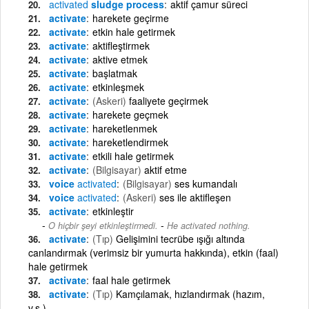
activated
sludge process
aktif çamur süreci
activate
harekete geçirme
activate
etkin hale getirmek
activate
aktifleştirmek
activate
aktive etmek
activate
başlatmak
activate
etkinleşmek
activate
(Askeri)
faaliyete geçirmek
activate
harekete geçmek
activate
hareketlenmek
activate
hareketlendirmek
activate
etkili hale getirmek
activate
(Bilgisayar)
aktif etme
voice
activated
(Bilgisayar)
ses kumandalı
voice
activated
(Askeri)
ses ile aktifleşen
activate
etkinleştir
-
O hiçbir şeyi etkinleştirmedi.
He activated nothing.
activate
(Tıp)
Gelişimini tecrübe ışığı altında
canlandırmak (verimsiz bir yumurta hakkında), etkin (faal)
hale getirmek
activate
faal hale getirmek
activate
(Tıp)
Kamçılamak, hızlandırmak (hazım,
v.s.)