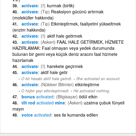
activate
{f}
kurmak (birlik)
activate
(Tıp)
Reaksiyon gücünü artırmak
(moleküller hakkında)
activate
(Tıp)
Etkinleştirmek, faaliyetini yükseltmek
(enzim hakkında)
activate
{f}
aktif hale getirmek
activate
(Askeri)
FAAL HALE GETİRMEK, HİZMETE
HAZIRLAMAK: Faal olmayan veya yedek durumunda
bulunan bir gemi veya küçük deniz aracını faal hizmete
hazırlamak
activate
{f}
harekete geçirmek
activate
aktif hale getir
-
O bir hesabı aktif hale getirdi.
She activated an account.
activate
(Nükleer Bilimler)
etkinleştirme
-
O hiçbir şeyi etkinleştirmedi.
He activated nothing.
bonus
activated
(Bilgisayar)
ödül etkin
tilt rod
activated
mine
(Askeri)
uzatma çubuk fünyeli
mayın
voice
activated
ses ile kumanda edilen