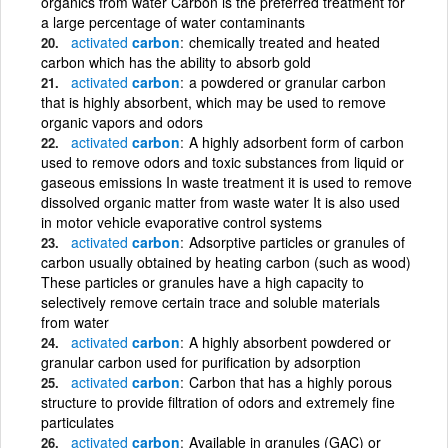
organics from water Carbon is the preferred treatment for
a large percentage of water contaminants
activated
carbon
chemically treated and heated
carbon which has the ability to absorb gold
activated
carbon
a powdered or granular carbon
that is highly absorbent, which may be used to remove
organic vapors and odors
activated
carbon
A highly adsorbent form of carbon
used to remove odors and toxic substances from liquid or
gaseous emissions In waste treatment it is used to remove
dissolved organic matter from waste water It is also used
in motor vehicle evaporative control systems
activated
carbon
Adsorptive particles or granules of
carbon usually obtained by heating carbon (such as wood)
These particles or granules have a high capacity to
selectively remove certain trace and soluble materials
from water
activated
carbon
A highly absorbent powdered or
granular carbon used for purification by adsorption
activated
carbon
Carbon that has a highly porous
structure to provide filtration of odors and extremely fine
particulates
activated
carbon
Available in granules (GAC) or