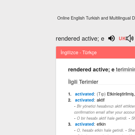
Online English Turkish and Multilingual D
rendered active; e
İngilizce - Türkçe
terimini
rendered active; e
İlgili Terimler
activated
(Tıp)
Etkinleştirilmiş
activated
aktif
Bir yönetici hesabınızı aktif ettikt
confirmation email after your accou
-
O bir hesabı aktif hale getirdi.
Sh
activated
etkin
-
O, hesabı etkin hale getirdi.
She 