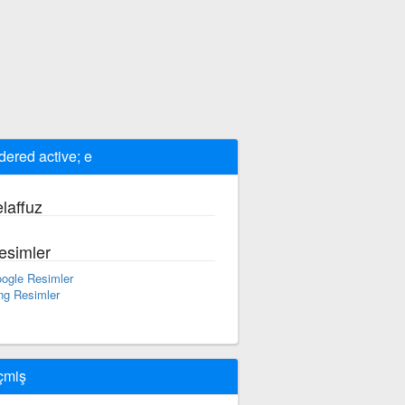
dered active; e
laffuz
esimler
ogle Resimler
ng Resimler
çmiş