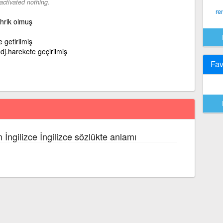
activated nothing.
re
ahrik olmuş
 getirilmiş
dj.harekete geçirilmiş
Fav
 İngilizce İngilizce sözlükte anlamı