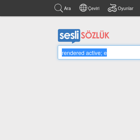
Ara
Çeviri
Oyunlar