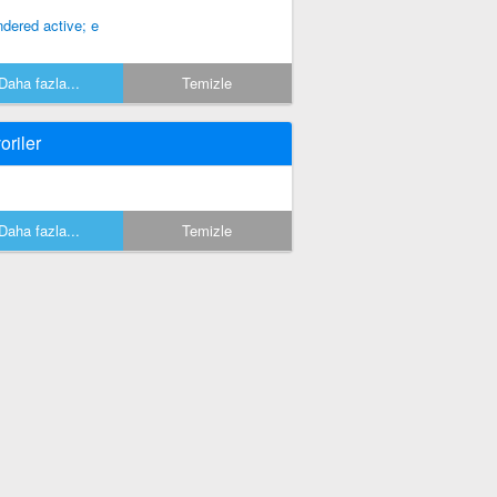
ndered active; e
Daha fazla...
Temizle
oriler
Daha fazla...
Temizle