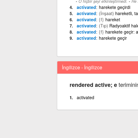
-
O hiçbir şeyi etkinleştirmedi.
He 
activated
harekete geçirdi
activated
(İnşaat)
hareketli, t
activated
{f}
hareket
activated
(Tıp)
Radyoaktif hale
activated
{f}
harekete geçir: a
activated
harekete geçir
İngilizce - İngilizce
teriminin
rendered active; e
activated