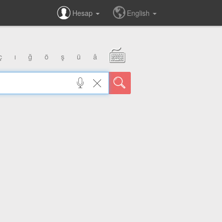
Hesap
English
ç
ı
ğ
ö
ş
ü
â