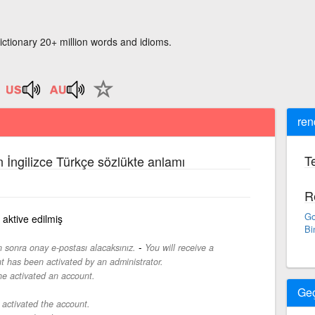
ictionary 20+ million words and idioms.
ren
Te
n İngilizce Türkçe sözlükte anlamı
R
Go
, aktive edilmiş
Bi
-
en sonra onay e-postası alacaksınız.
You will receive a
nt has been activated by an administrator.
e activated an account.
Ge
activated the account.