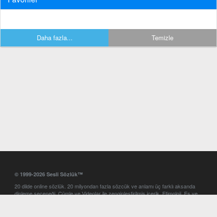
Daha fazla...
Temizle
© 1999-2026 Sesli Sözlük™
20 dilde online sözlük. 20 milyondan fazla sözcük ve anlamı üç farklı aksanda
dinleme seçeneği. Cümle ve Videolar ile zenginleştirilmiş içerik. Etimoloji, Eş ve
Zıt anlamlar, kelime okunuşları ve günün kelimesi. Yazım Türkçeleştirici ile hatalı
Türkçe metinleri düzeltme. iOS, Android ve Windows mobil platformlarda online
ve offline sözlük programları. Sesli Sözlük garantisinde Profesyonel çeviri