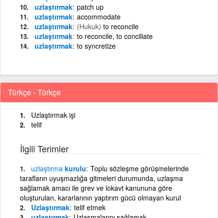
uzlaştırmak
patch up
uzlaştırmak
accommodate
uzlaştırmak
(Hukuk)
to reconcile
uzlaştırmak
to reconcile, to conciliate
uzlaştırmak
to syncretize
Türkçe - Türkçe
Uzlaştırmak işi
telif
İlgili Terimler
uzlaştırma
kurulu
Toplu sözleşme görüşmelerinde
tarafların uyuşmazlığa gitmeleri durumunda, uzlaşma
sağlamak amacı ile grev ve lokavt kanununa göre
oluşturulan, kararlarının yaptırım gücü olmayan kurul
Uzlaştırmak
telif etmek
uzlaştırmak
Uzlaşmalarını sağlamak