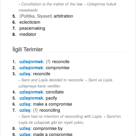
-
Conciliation is the matter of the law.
Uzlaştırma hukuk
meselesidir.
(Politika, Siyaset)
arbitration
eclecticism
peacemaking
mediator
İlgili Terimler
uzlaştırmak
{f}
reconcile
uzlaştırmak
compromise
uzlaş
reconcile
-
Sami and Layla decided to reconcile.
Sami ve Leyla
uzlaşmaya karar verdiler.
uzlaştırmak
conciliate
uzlaştırmak
pacify
uzlaş
make a compromise
uzlaş
{f}
reconciling
-
Sami had no intention of reconciling with Layla.
Sami'nin
Leyla ile uzlaşmak gibi bir niyeti yoktu.
uzlaş
compromise by
uzlaş
made a compromise