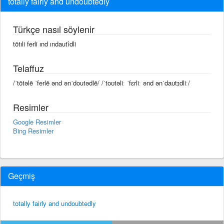
totally fairly and undoubtedly
Türkçe nasıl söylenir
tōtıli ferli ınd ındautîdli
Telaffuz
/ˈtōtəlē ˈferlē ənd ənˈdoutədlē/ /ˈtoʊtəliː ˈfɛrliː ənd ənˈdaʊtɪdliː/
Resimler
Google Resimler
Bing Resimler
Geçmiş
totally fairly and undoubtedly