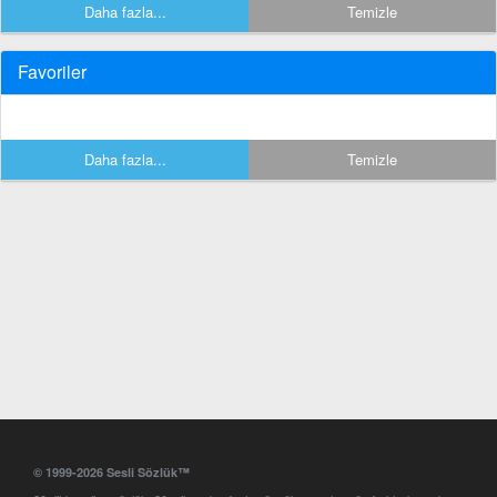
Daha fazla...
Temizle
Favoriler
Daha fazla...
Temizle
© 1999-2026 Sesli Sözlük™