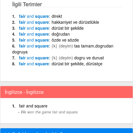
İlgili Terimler
fair
and
square
direkt
fair
and
square
hakkaniyet ve dürüstlükle
fair
and
square
dürüst bir şekilde
fair
and
square
doğrudan
fair
and
square
özde ve sözde
fair
and
square
{k}
(deyim)
tas tamam,dogrudan
dogruya
fair
and
square
{k}
(deyim)
dogru ve durust
fair
and
square
dürüst bir şekilde, dürüstçe
İngilizce - İngilizce
fair and square
We won the game fair and square.