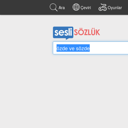
Ara
Çeviri
Oyunlar