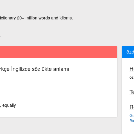
ictionary 20+ million words and idioms.
özd
H
rkçe İngilizce sözlükte anlamı
öz
Te
.
y, equally
R
Go
Bi