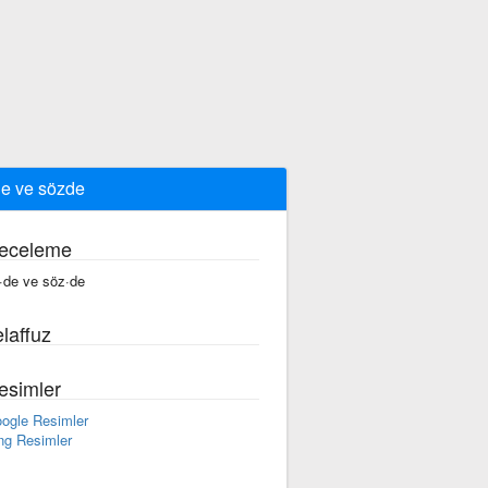
e ve sözde
eceleme
·de ve söz·de
laffuz
esimler
ogle Resimler
ng Resimler