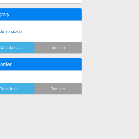
çmiş
de ve sözde
Daha fazla...
Temizle
oriler
Daha fazla...
Temizle