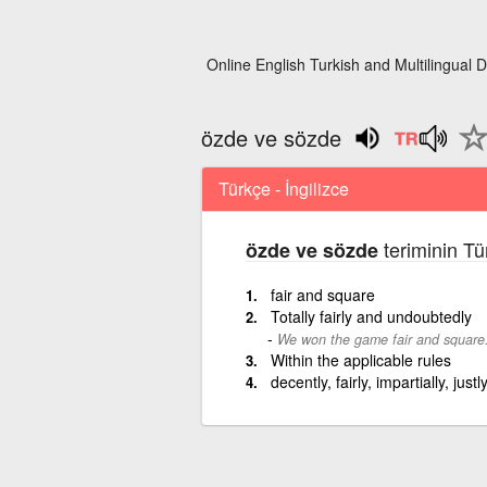
Online English Turkish and Multilingual D
özde ve sözde
Türkçe - İngilizce
teriminin Tü
özde ve sözde
fair and square
Totally fairly and undoubtedly
We won the game fair and square
Within the applicable rules
decently, fairly, impartially, justl