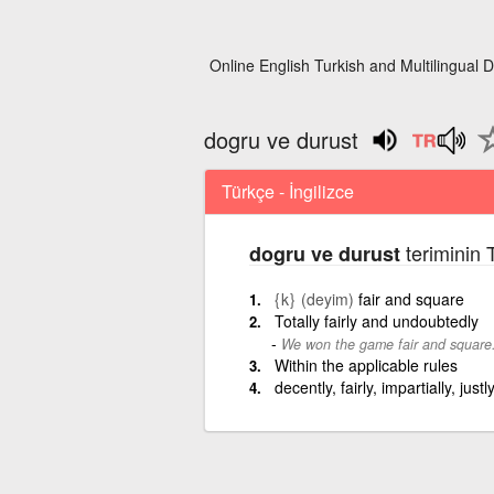
Online English Turkish and Multilingual D
dogru ve durust
Türkçe - İngilizce
teriminin 
dogru ve durust
{k}
(deyim)
fair and square
Totally fairly and undoubtedly
We won the game fair and square
Within the applicable rules
decently, fairly, impartially, justl