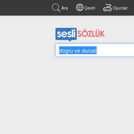
Ara
Çeviri
Oyunlar