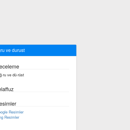
ru ve durust
eceleme
ğ·ru ve dü·rüst
laffuz
esimler
ogle Resimler
ng Resimler