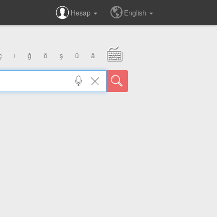
Hesap
English
ç
ı
ğ
ö
ş
ü
â