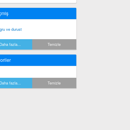
çmiş
gru ve durust
Daha fazla...
Temizle
oriler
Daha fazla...
Temizle