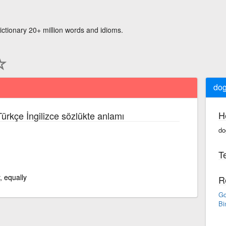
ictionary 20+ million words and idioms.
dog
H
Türkçe İngilizce sözlükte anlamı
do
Te
.
y, equally
R
Go
Bi