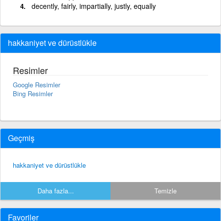
decently, fairly, impartially, justly, equally
hakkaniyet ve dürüstlükle
Resimler
Google Resimler
Bing Resimler
Geçmiş
hakkaniyet ve dürüstlükle
Daha fazla...
Temizle
Favoriler