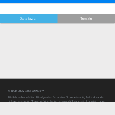
Daha fazla...
Temizle
© 1999-2026 Sesli Sözlük™
20 dilde online sözlük. 20 milyondan fazla sözcük ve anlamı üç farklı aksanda
dinleme seçeneği. Cümle ve Videolar ile zenginleştirilmiş içerik. Etimoloji, Eş ve
Zıt anlamlar, kelime okunuşları ve günün kelimesi. Yazım Türkçeleştirici ile hatalı
Türkçe metinleri düzeltme. iOS, Android ve Windows mobil platformlarda online
ve offline sözlük programları. Sesli Sözlük garantisinde Profesyonel çeviri