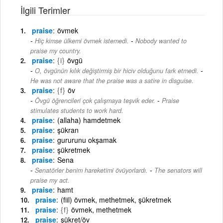
İlgili Terimler
praise
övmek
-
Hiç kimse ülkemi övmek istemedi.
Nobody wanted to
praise my country.
praise
{i}
övgü
-
O, övgünün kılık değiştirmiş bir hiciv olduğunu fark etmedi.
He was not aware that the praise was a satire in disguise.
praise
{f}
öv
-
Övgü öğrencileri çok çalışmaya teşvik eder.
Praise
stimulates students to work hard.
praise
(allaha) hamdetmek
praise
şükran
praise
gururunu okşamak
praise
şükretmek
praise
Sena
-
Senatörler benim hareketimi övüyorlardı.
The senators will
praise my act.
praise
hamt
praise
(fiil) övmek, methetmek, şükretmek
praise
{f}
övmek, methetmek
praise
şükret/öv