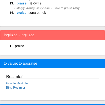
praise
{i}
övme
-
Mary'yi övmeyi seviyorum.
I like to praise Mary.
praise
sena etmek
İngilizce - İngilizce
praise
to value; to appraise
Resimler
Google Resimler
Bing Resimler