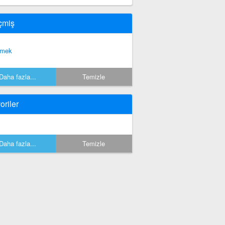
çmiş
vmek
Daha fazla...
Temizle
oriler
Daha fazla...
Temizle