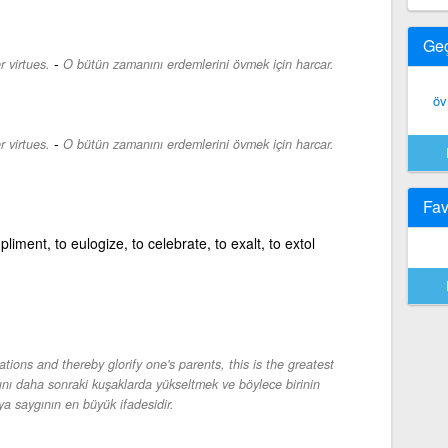
Ge
-
r virtues.
O bütün zamanını erdemlerini övmek için harcar.
ö
-
r virtues.
O bütün zamanını erdemlerini övmek için harcar.
Fav
iment, to eulogize, to celebrate, to exalt, to extol
tions and thereby glorify one's parents, this is the greatest
dını daha sonraki kuşaklarda yükseltmek ve böylece birinin
 saygının en büyük ifadesidir.