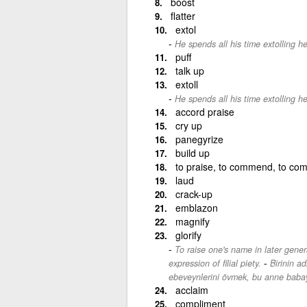
boost
flatter
extol
He spends all his time extolling he
puff
talk up
extoll
He spends all his time extolling he
accord praise
cry up
panegyrize
build up
to praise, to commend, to compl
laud
crack-up
emblazon
magnify
glorify
To raise one's name in later genera
-
expression of filial piety.
Birinin a
ebeveynlerini övmek, bu anne babaya
acclaim
compliment