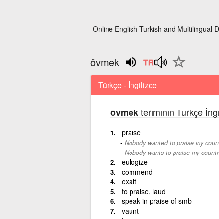
Online English Turkish and Multilingual D
övmek
Türkçe - İngilizce
teriminin Türkçe İngi
övmek
praise
Nobody wanted to praise my count
Nobody wants to praise my countr
eulogize
commend
exalt
to praise, laud
speak in praise of smb
vaunt