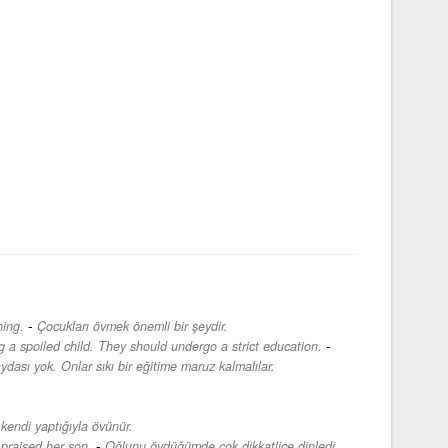
-
hing.
Çocukları övmek önemli bir şeydir.
-
g a spoiled child. They should undergo a strict education.
ydası yok. Onlar sıkı bir eğitime maruz kalmalılar.
kendi yaptığıyla övünür.
-
 praised her son.
Oğlunu övdüğümde çok dikkatlice dinledi.