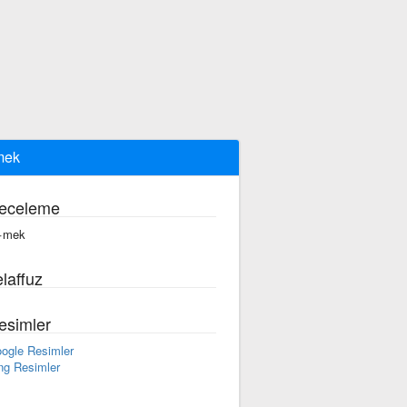
mek
eceleme
·mek
laffuz
esimler
ogle Resimler
ng Resimler