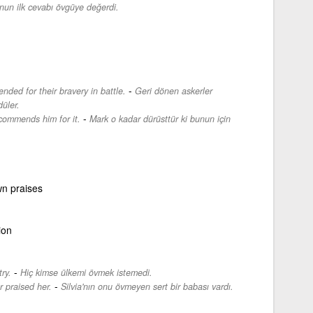
nun ilk cevabı övgüye değerdi.
-
ded for their bravery in battle.
Geri dönen askerler
düler.
-
commends him for it.
Mark o kadar dürüsttür ki bunun için
wn praises
ion
-
ry.
Hiç kimse ülkemi övmek istemedi.
-
r praised her.
Silvia'nın onu övmeyen sert bir babası vardı.