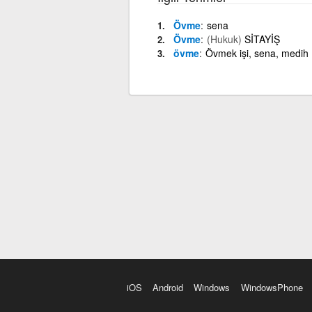
Övme
sena
Övme
(Hukuk)
SİTAYİŞ
övme
Övmek işi, sena, medih
iOS
Android
Windows
WindowsPhone