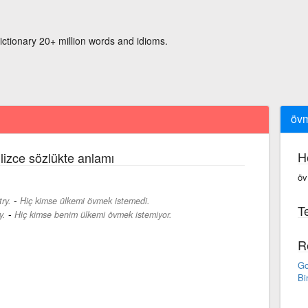
ictionary 20+ million words and idioms.
öv
H
lizce sözlükte anlamı
öv
-
ry.
Hiç kimse ülkemi övmek istemedi.
Te
-
y.
Hiç kimse benim ülkemi övmek istemiyor.
R
Go
Bi