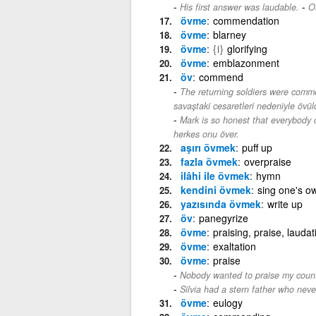
-
His first answer was laudable.
O
övme
commendation
övme
blarney
övme
{i}
glorifying
övme
emblazonment
öv
commend
The returning soldiers were commen
savaştaki cesaretleri nedeniyle övül
Mark is so honest that everybody 
herkes onu över.
aşırı övmek
puff up
fazla övmek
overpraise
ilâhi ile övmek
hymn
kendini övmek
sing one's o
yazısında övmek
write up
öv
panegyrize
övme
praising, praise, laudat
övme
exaltation
övme
praise
Nobody wanted to praise my count
Silvia had a stern father who neve
övme
eulogy