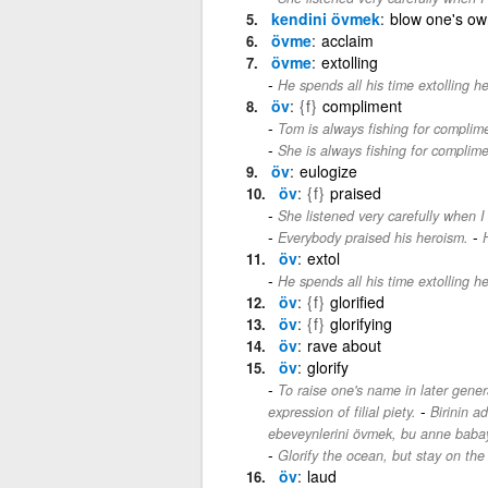
kendini övmek
blow one's ow
övme
acclaim
övme
extolling
He spends all his time extolling he
öv
{f}
compliment
Tom is always fishing for complim
She is always fishing for complime
öv
eulogize
öv
{f}
praised
She listened very carefully when I
-
Everybody praised his heroism.
öv
extol
He spends all his time extolling he
öv
{f}
glorified
öv
{f}
glorifying
öv
rave about
öv
glorify
To raise one's name in later genera
-
expression of filial piety.
Birinin a
ebeveynlerini övmek, bu anne babaya
Glorify the ocean, but stay on the
öv
laud