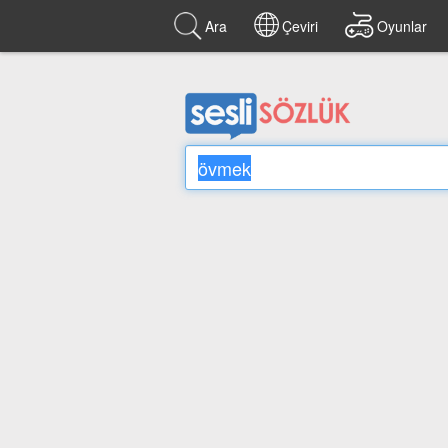
Ara
Çeviri
Oyunlar