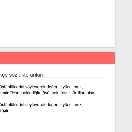
kçe sözlükte anlamı
i, üstünlüklerini söyleyerek değerini yüceltmek,
ıtı: "Hani beklediğim övülmek, teşekkür filan olsa,
i, üstünlüklerini söyleyerek değerini yüceltmek,
şıtı