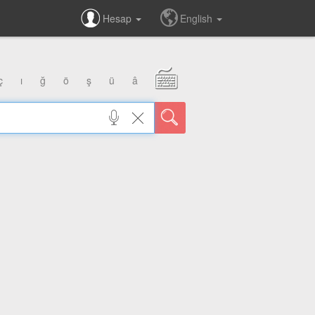
Hesap
English
ç
ı
ğ
ö
ş
ü
â