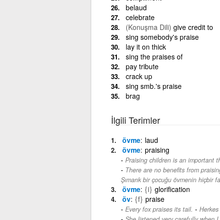
belaud
celebrate
(Konuşma Dili)
give credit to
sing somebody's praise
lay it on thick
sing the praises of
pay tribute
crack up
sing smb.'s praise
brag
İlgili Terimler
övme
laud
övme
praising
Praising children is an important t
There are no benefits from praisin
Şımarık bir çocuğu övmenin hiçbir fa
övme
{i}
glorification
öv
{f}
praise
-
Every fox praises its tail.
Herkes 
She listened very carefully when I