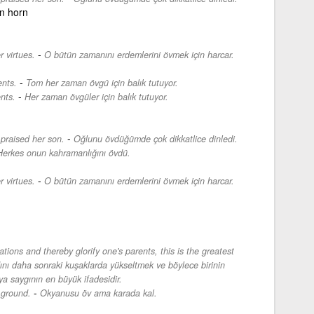
n horn
-
r virtues.
O bütün zamanını erdemlerini övmek için harcar.
-
ents.
Tom her zaman övgü için balık tutuyor.
-
nts.
Her zaman övgüler için balık tutuyor.
-
 praised her son.
Oğlunu övdüğümde çok dikkatlice dinledi.
Herkes onun kahramanlığını övdü.
-
r virtues.
O bütün zamanını erdemlerini övmek için harcar.
tions and thereby glorify one's parents, this is the greatest
dını daha sonraki kuşaklarda yükseltmek ve böylece birinin
 saygının en büyük ifadesidir.
-
 ground.
Okyanusu öv ama karada kal.