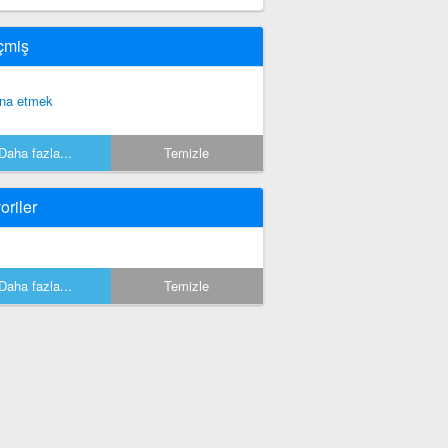
çmiş
na etmek
Daha fazla...
Temizle
oriler
Daha fazla...
Temizle