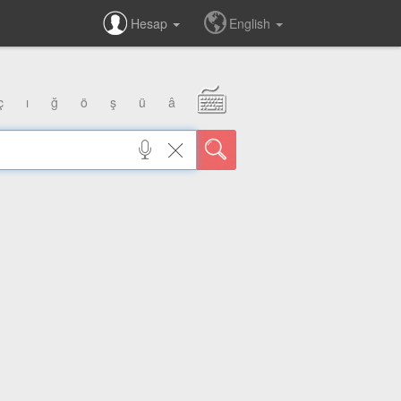
Hesap
English
ç
ı
ğ
ö
ş
ü
â