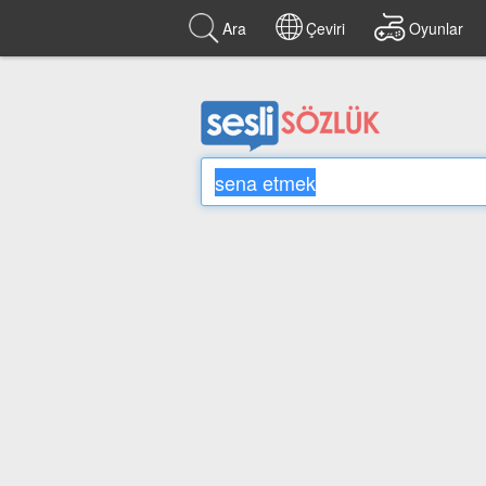
Ara
Çeviri
Oyunlar