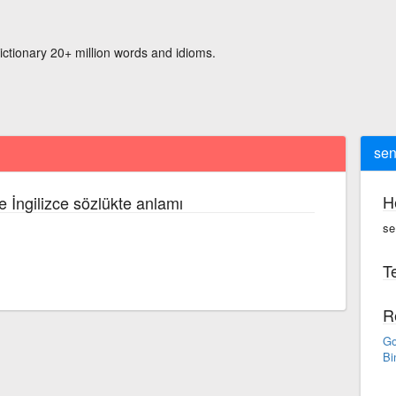
ictionary 20+ million words and idioms.
sen
H
e İngilizce sözlükte anlamı
se
Te
R
Go
Bi