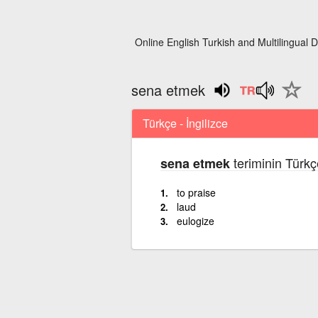
Online English Turkish and Multilingual D
sena etmek
Türkçe - İngilizce
teriminin Türkç
sena etmek
to praise
laud
eulogize