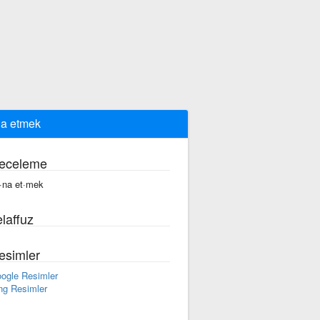
a etmek
eceleme
·na et·mek
laffuz
esimler
ogle Resimler
ng Resimler