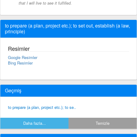
that I will live to see it fulfilled.
to prepare (a plan, project etc.); to set out, establish (a law,
principle)
Resimler
Google Resimler
Bing Resimler
Geçmiş
to prepare (a plan, project etc.); to se..
Daha fazla...
Temizle