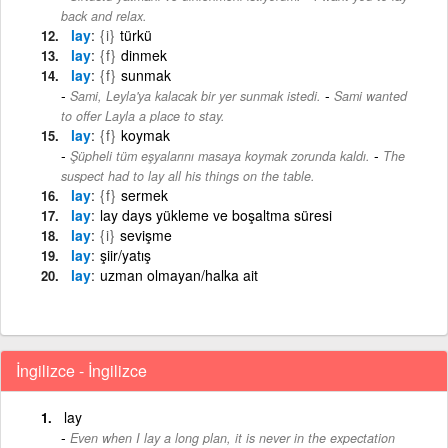
back and relax.
lay
{i}
türkü
lay
{f}
dinmek
lay
{f}
sunmak
-
Sami, Leyla'ya kalacak bir yer sunmak istedi.
Sami wanted
to offer Layla a place to stay.
lay
{f}
koymak
-
Şüpheli tüm eşyalarını masaya koymak zorunda kaldı.
The
suspect had to lay all his things on the table.
lay
{f}
sermek
lay
lay days yükleme ve boşaltma süresi
lay
{i}
sevişme
lay
şiir/yatış
lay
uzman olmayan/halka ait
İngilizce - İngilizce
lay
Even when I lay a long plan, it is never in the expectation