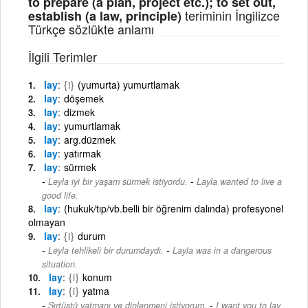
to prepare (a plan, project etc.); to set out,
teriminin İngilizce
establish (a law, principle)
Türkçe sözlükte anlamı
İlgili Terimler
lay
{i}
(yumurta) yumurtlamak
lay
döşemek
lay
dizmek
lay
yumurtlamak
lay
arg.düzmek
lay
yatırmak
lay
sürmek
-
Leyla iyi bir yaşam sürmek istiyordu.
Layla wanted to live a
good life.
lay
(hukuk/tıp/vb.belli bir öğrenim dalında) profesyonel
olmayan
lay
{i}
durum
-
Leyla tehlikeli bir durumdaydı.
Layla was in a dangerous
situation.
lay
{i}
konum
lay
{i}
yatma
-
Sırtüstü yatmanı ve dinlenmeni istiyorum.
I want you to lay