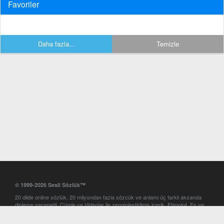
Favoriler
Daha fazla...
Temizle
© 1999-2026 Sesli Sözlük™
20 dilde online sözlük. 20 milyondan fazla sözcük ve anlamı üç farklı aksanda
dinleme seçeneği. Cümle ve Videolar ile zenginleştirilmiş içerik. Etimoloji, Eş ve
Zıt anlamlar, kelime okunuşları ve günün kelimesi. Yazım Türkçeleştirici ile hatalı
Türkçe metinleri düzeltme. iOS, Android ve Windows mobil platformlarda online