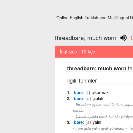
Online English Turkish and Multilingual D
threadbare; much worn
İngilizce - Türkçe
te
threadbare; much worn
İlgili Terimler
bare
{f}
çıkarmak
bare
{s}
çıplak
Bir adam çıplak elleri ile kazı yap
hands.
Çıplak ayakla sıcak kumda yürüye
bare
{s}
yalın
-
Tom asla yalın ayak yürümez.
To