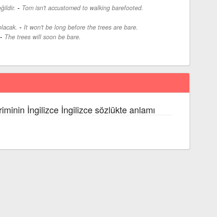
-
ildir.
Tom isn't accustomed to walking barefooted.
-
lacak.
It won't be long before the trees are bare.
-
The trees will soon be bare.
riminin İngilizce İngilizce sözlükte anlamı