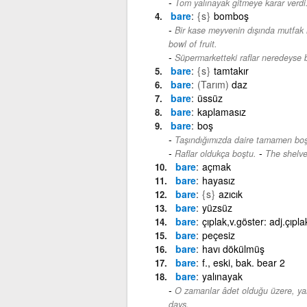
Tom yalınayak gitmeye karar verdi
bare
{s}
bomboş
Bir kase meyvenin dışında mutfak
bowl of fruit.
Süpermarketteki raflar neredeyse
bare
{s}
tamtakır
bare
(Tarım)
daz
bare
üssüz
bare
kaplamasız
bare
boş
Taşındığımızda daire tamamen boş
-
Raflar oldukça boştu.
The shelve
bare
açmak
bare
hayasız
bare
{s}
azıcık
bare
yüzsüz
bare
çıplak,v.göster: adj.çıpla
bare
peçesiz
bare
havı dökülmüş
bare
f., eski, bak. bear 2
bare
yalınayak
O zamanlar âdet olduğu üzere, yal
days.