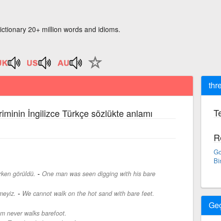
ictionary 20+ million words and idioms.
thr
Te
riminin İngilizce Türkçe sözlükte anlamı
R
Go
Bi
-
arken görüldü.
One man was seen digging with his bare
-
meyiz.
We cannot walk on the hot sand with bare feet.
Ge
m never walks barefoot.