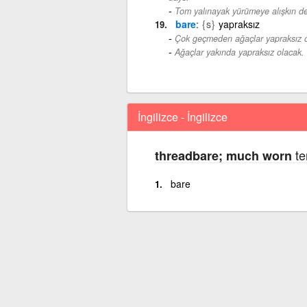
Tom yalınayak yürümeye alışkın değ
bare
{s}
yapraksız
Çok geçmeden ağaçlar yapraksız o
Ağaçlar yakında yapraksız olacak.
İngilizce - İngilizce
te
threadbare; much worn
bare