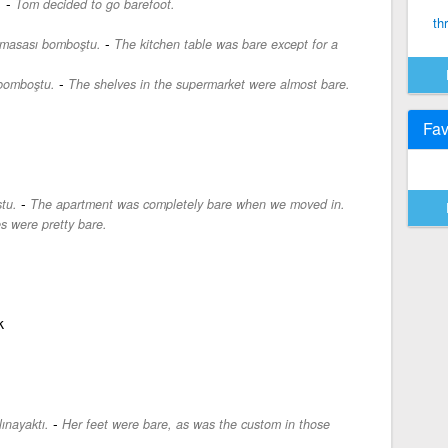
-
.
Tom decided to go barefoot.
th
-
 masası bomboştu.
The kitchen table was bare except for a
-
 bomboştu.
The shelves in the supermarket were almost bare.
Fav
-
tu.
The apartment was completely bare when we moved in.
s were pretty bare.
k
-
ınayaktı.
Her feet were bare, as was the custom in those