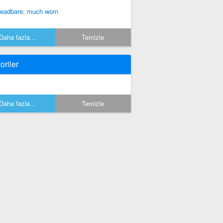
readbare; much worn
Daha fazla...
Temizle
oriler
Daha fazla...
Temizle