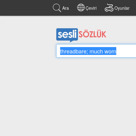
Ara
Çeviri
Oyunlar