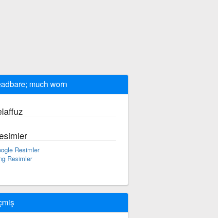
eadbare; much worn
laffuz
esimler
ogle Resimler
ng Resimler
çmiş