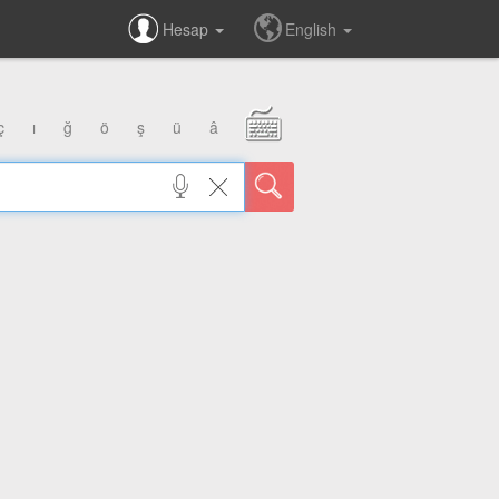
Hesap
English
ç
ı
ğ
ö
ş
ü
â