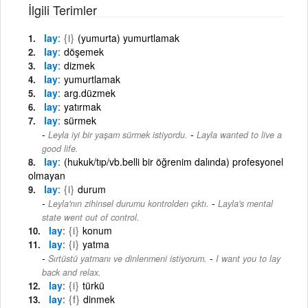
İlgili Terimler
lay
{i}
(yumurta) yumurtlamak
lay
döşemek
lay
dizmek
lay
yumurtlamak
lay
arg.düzmek
lay
yatırmak
lay
sürmek
-
Leyla iyi bir yaşam sürmek istiyordu.
Layla wanted to live a
good life.
lay
(hukuk/tıp/vb.belli bir öğrenim dalında) profesyonel
olmayan
lay
{i}
durum
-
Leyla'nın zihinsel durumu kontrolden çıktı.
Layla's mental
state went out of control.
lay
{i}
konum
lay
{i}
yatma
-
Sırtüstü yatmanı ve dinlenmeni istiyorum.
I want you to lay
back and relax.
lay
{i}
türkü
lay
{f}
dinmek