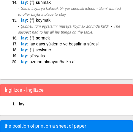
lay
{f}
sunmak
-
Sami, Leyla'ya kalacak bir yer sunmak istedi.
Sami wanted
to offer Layla a place to stay.
lay
{f}
koymak
-
Şüpheli tüm eşyalarını masaya koymak zorunda kaldı.
The
suspect had to lay all his things on the table.
lay
{f}
sermek
lay
lay days yükleme ve boşaltma süresi
lay
{i}
sevişme
lay
şiir/yatış
lay
uzman olmayan/halka ait
İngilizce - İngilizce
lay
the position of print on a sheet of paper