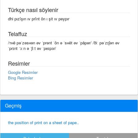
Türkçe nasıl söylenir
dhi pızîşın ıv prînt ôn ı şit ıv peypır
Telaffuz
/ᴛʜē pəˈzəsʜən əv ˈprənt ˈôn ə ˈsʜēt əv ˈpāpər/ /ðiː pəˈzɪʃən əv
ˈprɪnt ˈɔːn ə ˈʃiːt əv ˈpeɪpɜr/
Resimler
Google Resimler
Bing Resimler
Geçmiş
the position of print on a sheet of pape..