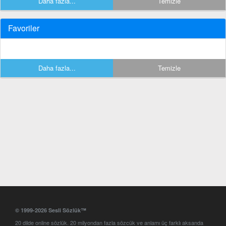
Daha fazla...
Temizle
Favoriler
Daha fazla...
Temizle
© 1999-2026 Sesli Sözlük™
20 dilde online sözlük. 20 milyondan fazla sözcük ve anlamı üç farklı aksanda