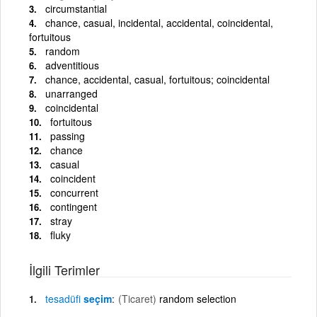
circumstantial
chance, casual, incidental, accidental, coincidental,
fortuitous
random
adventitious
chance, accidental, casual, fortuitous; coincidental
unarranged
coincidental
fortuitous
passing
chance
casual
coincident
concurrent
contingent
stray
fluky
İlgili Terimler
tesadüfi
seçim
(Ticaret)
random selection