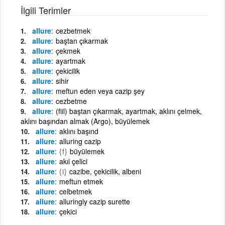
İlgili Terimler
allure
cezbetmek
allure
baştan çıkarmak
allure
çekmek
allure
ayartmak
allure
çekicilik
allure
sihir
allure
meftun eden veya cazip şey
allure
cezbetme
allure
(fiil) baştan çıkarmak, ayartmak, aklını çelmek,
aklını başından almak (Argo), büyülemek
allure
aklını başınd
allure
alluring cazip
allure
{f}
büyülemek
allure
akıl çelici
allure
{i}
cazibe, çekicilik, albeni
allure
meftun etmek
allure
celbetmek
allure
alluringly cazip surette
allure
çekici