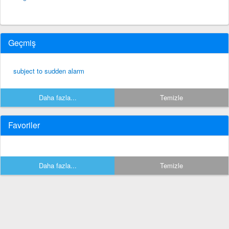
Geçmiş
subject to sudden alarm
Daha fazla...
Temizle
Favoriler
Daha fazla...
Temizle