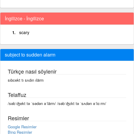
İngilizce - İngilizce
scary
subject to sudden alarm
Türkçe nasıl söylenir
sıbcekt tı sʌdın ılärm
Telaffuz
/səbˈʤekt tə ˈsədən əˈlärm/ /səbˈʤɛkt tə ˈsʌdən əˈlɑːrm/
Resimler
Google Resimler
Bing Resimler