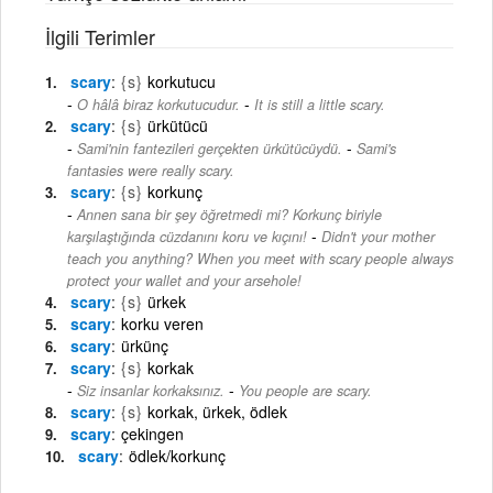
İlgili Terimler
scary
{s}
korkutucu
-
O hâlâ biraz korkutucudur.
It is still a little scary.
scary
{s}
ürkütücü
-
Sami'nin fantezileri gerçekten ürkütücüydü.
Sami's
fantasies were really scary.
scary
{s}
korkunç
Annen sana bir şey öğretmedi mi? Korkunç biriyle
-
karşılaştığında cüzdanını koru ve kıçını!
Didn't your mother
teach you anything? When you meet with scary people always
protect your wallet and your arsehole!
scary
{s}
ürkek
scary
korku veren
scary
ürkünç
scary
{s}
korkak
-
Siz insanlar korkaksınız.
You people are scary.
scary
{s}
korkak, ürkek, ödlek
scary
çekingen
scary
ödlek/korkunç