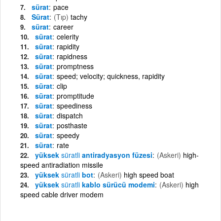
sürat
pace
Sürat
(Tıp)
tachy
sürat
career
sürat
celerity
sürat
rapidity
sürat
rapidness
sürat
promptness
sürat
speed; velocity; quickness, rapidity
sürat
clip
sürat
promptitude
sürat
speediness
sürat
dispatch
sürat
posthaste
sürat
speedy
sürat
rate
yüksek
süratli
antiradyasyon füzesi
(Askeri)
high-
speed antiradiation missile
yüksek
süratli
bot
(Askeri)
high speed boat
yüksek
süratli
kablo sürücü modemi
(Askeri)
high
speed cable driver modem