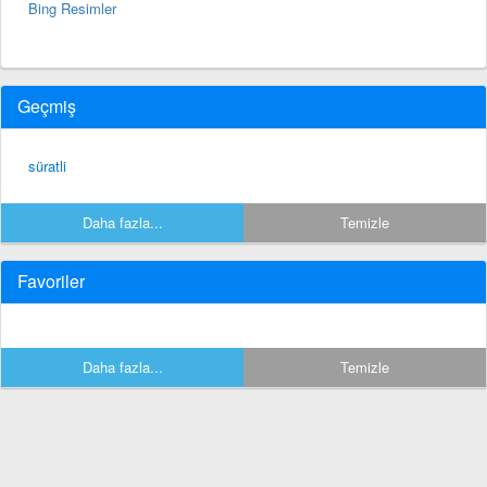
Bing Resimler
Geçmiş
süratli
Daha fazla...
Temizle
Favoriler
Daha fazla...
Temizle