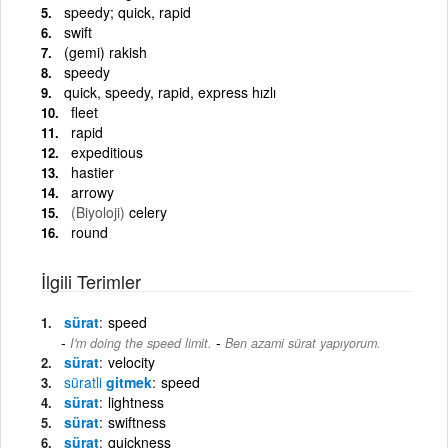
speedy; quick, rapid
swift
(gemi) rakish
speedy
quick, speedy, rapid, express hızlı
fleet
rapid
expeditious
hastier
arrowy
(Biyoloji)
celery
round
İlgili Terimler
sürat
speed
-
I'm doing the speed limit.
Ben azami sürat yapıyorum.
sürat
velocity
süratli
gitmek
speed
sürat
lightness
sürat
swiftness
sürat
quickness