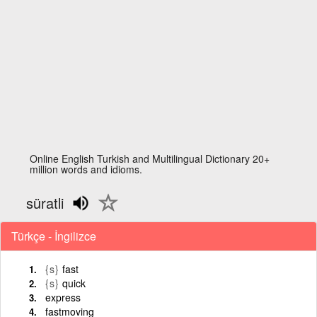
Online English Turkish and Multilingual Dictionary 20+
million words and idioms.
süratli
Türkçe - İngilizce
{s}
fast
{s}
quick
express
fastmoving