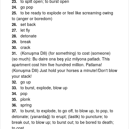
to split open; to burst open
go pop
to be ready to explode or feel like screaming owing
to (anger or boredom)
set back
let fly
detonate
break
crack
(Konuşma Dili) (for something) to cost (someone)
(so much): Bu daire ona beş yüz milyona patladı. This
apartment cost him five hundred million. Patlama!
(Konuşma Dili) Just hold your horses a minute!/Don't blow
your stack!
go up
to burst, explode, blow up
pop
plonk
spring
to burst, to explode, to go off, to blow up, to pop, to
detonate; (yanardağ) to erupt; (lastik) to puncture; to
break out, to blow up; to burst out; to be bored to death;
to cost