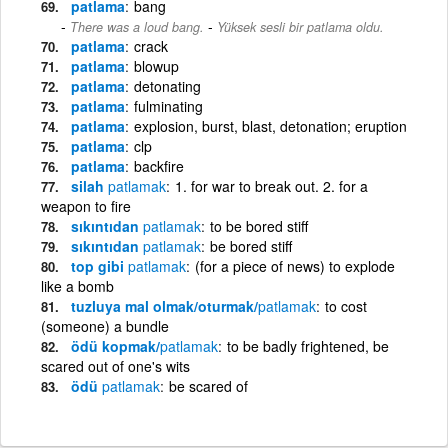
patlama
bang
-
There was a loud bang.
Yüksek sesli bir patlama oldu.
patlama
crack
patlama
blowup
patlama
detonating
patlama
fulminating
patlama
explosion, burst, blast, detonation; eruption
patlama
clp
patlama
backfire
silah
patlamak
1. for war to break out. 2. for a
weapon to fire
sıkıntıdan
patlamak
to be bored stiff
sıkıntıdan
patlamak
be bored stiff
top gibi
patlamak
(for a piece of news) to explode
like a bomb
tuzluya mal olmak/oturmak/
patlamak
to cost
(someone) a bundle
ödü kopmak/
patlamak
to be badly frightened, be
scared out of one's wits
ödü
patlamak
be scared of