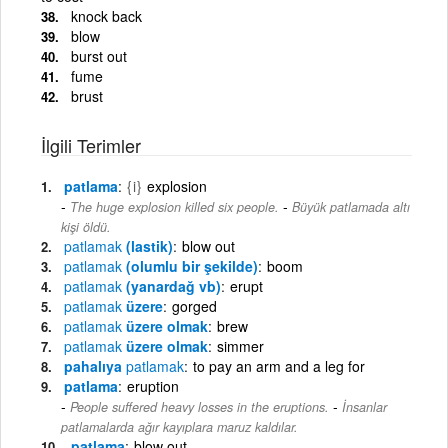
knock back
blow
burst out
fume
brust
İlgili Terimler
patlama
{i}
explosion
-
The huge explosion killed six people.
Büyük patlamada altı
kişi öldü.
patlamak
(lastik)
blow out
patlamak
(olumlu bir şekilde)
boom
patlamak
(yanardağ vb)
erupt
patlamak
üzere
gorged
patlamak
üzere olmak
brew
patlamak
üzere olmak
simmer
pahalıya
patlamak
to pay an arm and a leg for
patlama
eruption
-
People suffered heavy losses in the eruptions.
İnsanlar
patlamalarda ağır kayıplara maruz kaldılar.
patlama
blow out