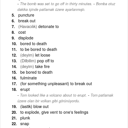
-
The bomb was set to go off in thirty minutes.
Bomba otuz
dakika içinde patlamak üzere ayarlanmıştı.
puncture
break out
(Havacılık)
detonate to
cost
displode
bored to death
to be bored to death
(deyim)
let loose
(Dilbilim)
pop off to
(deyim)
take fire
be bored to death
fulminate
(for something unpleasant) to break out
erupt
-
Tom looked like a volcano about to erupt.
Tom patlamak
üzere olan bir volkan gibi görünüyordu.
(lastik) blow out
to explode, give vent to one's feelings
plunk
snap