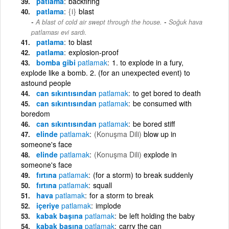
patlama
backfiring
patlama
{i}
blast
-
A blast of cold air swept through the house.
Soğuk hava
patlaması evi sardı.
patlama
to blast
patlama
explosion-proof
bomba gibi
patlamak
1. to explode in a fury,
explode like a bomb. 2. (for an unexpected event) to
astound people
can sıkıntısından
patlamak
to get bored to death
can sıkıntısından
patlamak
be consumed with
boredom
can sıkıntısından
patlamak
be bored stiff
elinde
patlamak
(Konuşma Dili)
blow up in
someone's face
elinde
patlamak
(Konuşma Dili)
explode in
someone's face
fırtına
patlamak
(for a storm) to break suddenly
fırtına
patlamak
squall
hava
patlamak
for a storm to break
içeriye
patlamak
implode
kabak başına
patlamak
be left holding the baby
kabak başına
patlamak
carry the can