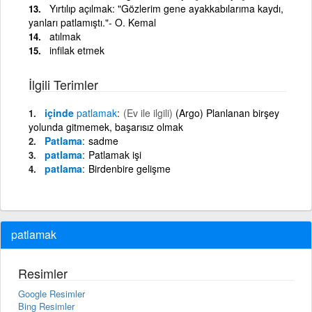
Yırtılıp açılmak: "Gözlerim gene ayakkabılarıma kaydı,
yanları patlamıştı."- O. Kemal
atılmak
infilak etmek
İlgili Terimler
içinde
patlamak
(Ev ile ilgili)
(Argo) Planlanan birşey
yolunda gitmemek, başarısız olmak
Patlama
sadme
patlama
Patlamak işi
patlama
Birdenbire gelişme
patlamak
Resimler
Google Resimler
Bing Resimler