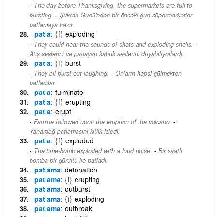
The day before Thanksgiving, the supermarkets are full to
-
bursting.
Şükran Günü'nden bir önceki gün süpermarketler
patlamaya hazır.
patla
{f}
exploding
-
They could hear the sounds of shots and exploding shells.
Atış seslerini ve patlayan kabuk seslerini duyabiliyorlardı.
patla
{f}
burst
-
They all burst out laughing.
Onların hepsi gülmekten
patladılar.
patla
fulminate
patla
{f}
erupting
patla
erupt
-
Famine followed upon the eruption of the volcano.
Yanardağ patlamasını kıtlık izledi.
patla
{f}
exploded
-
The time-bomb exploded with a loud noise.
Bir saatli
bomba bir gürültü ile patladı.
patlama
detonation
patlama
{i}
erupting
patlama
outburst
patlama
{i}
exploding
patlama
outbreak