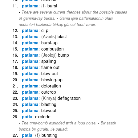
patlama
{i}
burst
There are several current theories about the possible causes
-
of gamma-ray bursts.
Gama ışını patlamalarının olası
nedenleri hakkında birkaç güncel teori vardır.
patlama
cl-p
patlama
(Avcılık)
blasi
patlama
burst-up
patlama
combustion
patlama
(Jeoloji)
bump
patlama
spalling
patlama
flame out
patlama
blow-out
patlama
blowing-up
patlama
detoration
patlama
outcrop
patlama
(Kimya)
deflagration
patlama
blasting
patlama
blowout
patla
explode
-
The time-bomb exploded with a loud noise.
Bir saatli
bomba bir gürültü ile patladı.
patla
{f}
bursting