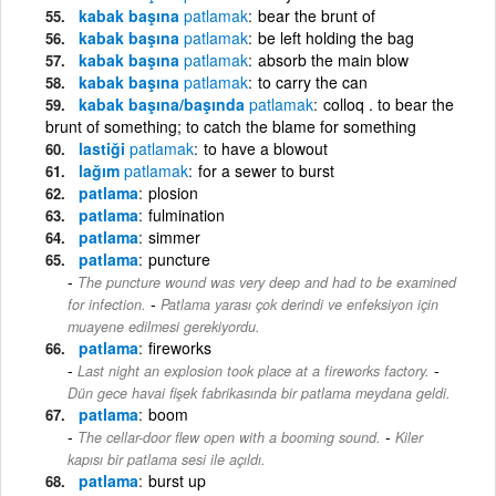
kabak başına
patlamak
bear the brunt of
kabak başına
patlamak
be left holding the bag
kabak başına
patlamak
absorb the main blow
kabak başına
patlamak
to carry the can
kabak başına/başında
patlamak
colloq . to bear the
brunt of something; to catch the blame for something
lastiği
patlamak
to have a blowout
lağım
patlamak
for a sewer to burst
patlama
plosion
patlama
fulmination
patlama
simmer
patlama
puncture
The puncture wound was very deep and had to be examined
-
for infection.
Patlama yarası çok derindi ve enfeksiyon için
muayene edilmesi gerekiyordu.
patlama
fireworks
-
Last night an explosion took place at a fireworks factory.
Dün gece havai fişek fabrikasında bir patlama meydana geldi.
patlama
boom
-
The cellar-door flew open with a booming sound.
Kiler
kapısı bir patlama sesi ile açıldı.
patlama
burst up