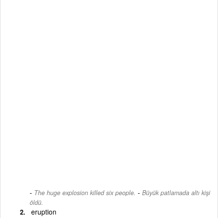
-
The huge explosion killed six people.
Büyük patlamada altı kişi
öldü.
eruption