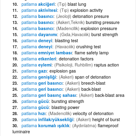
patlama
akciğeri
(Tıp)
blast lung
patlama
aktivitesi
(Tıp)
explosion activity
patlama
basıncı
(Jeoloji)
detonation presure
patlama
basıncı
(Askeri,Teknik)
bursting pressure
patlama
basıncı
(Madencilik)
explosion pressure
patlama
dayanımı
(Gıda,Havacılık)
burst strength
patlama
deneyi
blasting test
patlama
deneyi
(Havacılık)
crushing test
patlama
emniyet lambası
flame safety lamp
patlama
etkenleri
detonation factors
patlama
eylemi
(Pisikoloji, Ruhbilim)
raptus action
patlama
gazı
explosion gas
patlama
genişliği
(Askeri)
span of detonation
patlama
geri basıncı
(Askeri)
breech-blast
patlama
geri basıncı
(Askeri)
back-blast
patlama
geri basınç sahası
(Askeri)
back-blast area
patlama
gücü
bursting strength
patlama
gücü
blasting power
patlama
hızı
(Madencilik)
velocity of detonation
patlama
infilak/yüksekliği
(Askeri)
height of burst
patlama
korumalı ışıklık
(Aydınlatma)
flameproof
luminaire