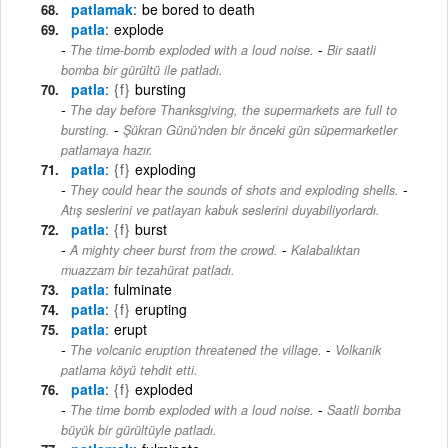
patlamak
be bored to death
patla
explode
-
The time-bomb exploded with a loud noise.
Bir saatli
bomba bir gürültü ile patladı.
patla
{f}
bursting
The day before Thanksgiving, the supermarkets are full to
-
bursting.
Şükran Günü'nden bir önceki gün süpermarketler
patlamaya hazır.
patla
{f}
exploding
-
They could hear the sounds of shots and exploding shells.
Atış seslerini ve patlayan kabuk seslerini duyabiliyorlardı.
patla
{f}
burst
-
A mighty cheer burst from the crowd.
Kalabalıktan
muazzam bir tezahürat patladı.
patla
fulminate
patla
{f}
erupting
patla
erupt
-
The volcanic eruption threatened the village.
Volkanik
patlama köyü tehdit etti.
patla
{f}
exploded
-
The time bomb exploded with a loud noise.
Saatli bomba
büyük bir gürültüyle patladı.