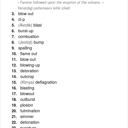
-
Famine followed upon the eruption of the volcano.
Yanardağ patlamasını kıtlık izledi.
blow out
cl-p
(Avcılık)
blasi
burst-up
combustion
(Jeoloji)
bump
spalling
flame out
blow-out
blowing-up
detoration
outcrop
(Kimya)
deflagration
blasting
blowout
outburst
plosion
fulmination
simmer
detonation
puncture