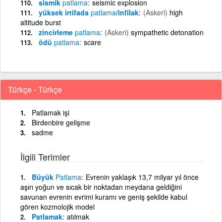
sismik
patlama
seismic explosion
yüksek irtifada
patlama
/infilak
(Askeri)
high
altitude burst
zincirleme
patlama
(Askeri)
sympathetic detonation
ödü
patlama
scare
Türkçe - Türkçe
Patlamak işi
Birdenbire gelişme
sadme
İlgili Terimler
Büyük
Patlama
Evrenin yaklaşık 13,7 milyar yıl önce
aşırı yoğun ve sıcak bir noktadan meydana geldiğini
savunan evrenin evrimi kuramı ve geniş şekilde kabul
gören kozmolojik model
Patlamak
atılmak