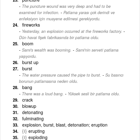
The puncture wound was very deep and had to be
-
examined for infection.
Patlama yarası çok derindi ve
enfeksiyon için muayene edilmesi gerekiyordu.
fireworks
-
Yesterday, an explosion occurred at the fireworks factory.
Dün havai fişek fabrikasında bir patlama oldu.
boom
-
Sami's wealth was booming.
Sami'nin serveti patlama
yaşıyordu.
burst up
burst
-
The water pressure caused the pipe to burst.
Su basıncı
borunun patlamasına neden oldu.
bang
-
There was a loud bang.
Yüksek sesli bir patlama oldu.
crack
blowup
detonating
fulminating
explosion, burst, blast, detonation; eruption
{i}
erupting
{i}
exploding