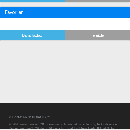
Favoriler
Daha fazla...
Temizle
© 1999-2026 Sesli Sözlük™
20 dilde online sözlük. 20 milyondan fazla sözcük ve anlamı üç farklı aksanda
dinleme seçeneği. Cümle ve Videolar ile zenginleştirilmiş içerik. Etimoloji, Eş ve