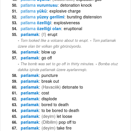
patlama
vuruntusu
detonation knock
patlama
yükü
explosive charge
patlama
yüzey gerilimi
bursting distension
patlama
özelliği
explosiveness
patlama
özelliği olan
eruptional
patlamak
{f}
erupt
-
Tom looked like a volcano about to erupt.
Tom patlamak
üzere olan bir volkan gibi görünüyordu.
patlamak
blow up
patlamak
go off
-
The bomb was set to go off in thirty minutes.
Bomba otuz
dakika içinde patlamak üzere ayarlanmıştı.
patlamak
puncture
patlamak
break out
patlamak
(Havacılık)
detonate to
patlamak
cost
patlamak
displode
patlamak
bored to death
patlamak
to be bored to death
patlamak
(deyim)
let loose
patlamak
(Dilbilim)
pop off to
patlamak
(deyim)
take fire