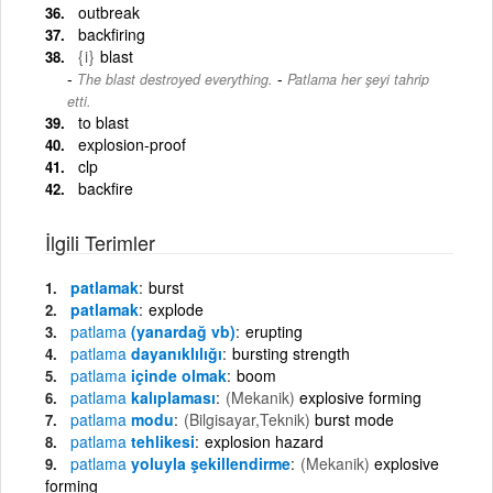
outbreak
backfiring
{i}
blast
-
The blast destroyed everything.
Patlama her şeyi tahrip
etti.
to blast
explosion-proof
clp
backfire
İlgili Terimler
patlamak
burst
patlamak
explode
patlama
(yanardağ vb)
erupting
patlama
dayanıklılığı
bursting strength
patlama
içinde olmak
boom
patlama
kalıplaması
(Mekanik)
explosive forming
patlama
modu
(Bilgisayar,Teknik)
burst mode
patlama
tehlikesi
explosion hazard
patlama
yoluyla şekillendirme
(Mekanik)
explosive
forming