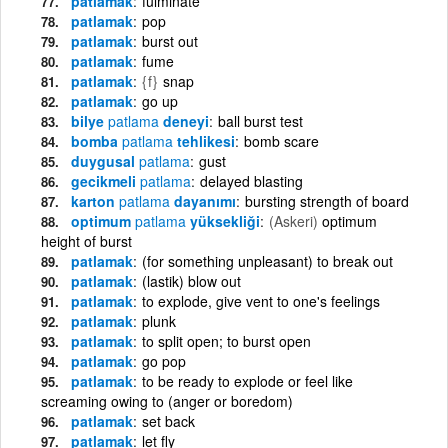
patlamak
fulminate
patlamak
pop
patlamak
burst out
patlamak
fume
patlamak
{f}
snap
patlamak
go up
bilye
patlama
deneyi
ball burst test
bomba
patlama
tehlikesi
bomb scare
duygusal
patlama
gust
gecikmeli
patlama
delayed blasting
karton
patlama
dayanımı
bursting strength of board
optimum
patlama
yüksekliği
(Askeri)
optimum
height of burst
patlamak
(for something unpleasant) to break out
patlamak
(lastik) blow out
patlamak
to explode, give vent to one's feelings
patlamak
plunk
patlamak
to split open; to burst open
patlamak
go pop
patlamak
to be ready to explode or feel like
screaming owing to (anger or boredom)
patlamak
set back
patlamak
let fly