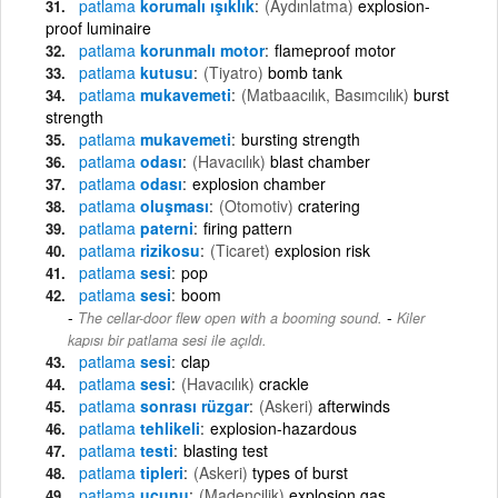
patlama
korumalı ışıklık
(Aydınlatma)
explosion-
proof luminaire
patlama
korunmalı motor
flameproof motor
patlama
kutusu
(Tiyatro)
bomb tank
patlama
mukavemeti
(Matbaacılık, Basımcılık)
burst
strength
patlama
mukavemeti
bursting strength
patlama
odası
(Havacılık)
blast chamber
patlama
odası
explosion chamber
patlama
oluşması
(Otomotiv)
cratering
patlama
paterni
firing pattern
patlama
rizikosu
(Ticaret)
explosion risk
patlama
sesi
pop
patlama
sesi
boom
-
The cellar-door flew open with a booming sound.
Kiler
kapısı bir patlama sesi ile açıldı.
patlama
sesi
clap
patlama
sesi
(Havacılık)
crackle
patlama
sonrası rüzgar
(Askeri)
afterwinds
patlama
tehlikeli
explosion-hazardous
patlama
testi
blasting test
patlama
tipleri
(Askeri)
types of burst
patlama
uçunu
(Madencilik)
explosion gas