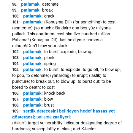
patlamak
detonate
patlamak
break
patlamak
crack
patlamak
(Konuşma Dili) (for something) to cost
(someone) (so much): Bu daire ona beş yüz milyona
patladı. This apartment cost him five hundred million.
Patlama! (Konuşma Dili) Just hold your horses a
minute!/Don't blow your stack!
patlamak
to burst, explode, blow up
patlamak
plonk
patlamak
spring
patlamak
to burst, to explode, to go off, to blow up,
to pop, to detonate; (yanardağ) to erupt; (lastik) to
puncture; to break out, to blow up; to burst out; to be
bored to death; to cost
patlamak
knock back
patlamak
blow
patlamak
brust
sertlik derecesini belirleyen hedef hassasiyet
göstergesi;
patlama
zaafiyeti
(Askeri)
target vulnerability indicator designating degree of
hardness; susceptibility of blast; and K-factor