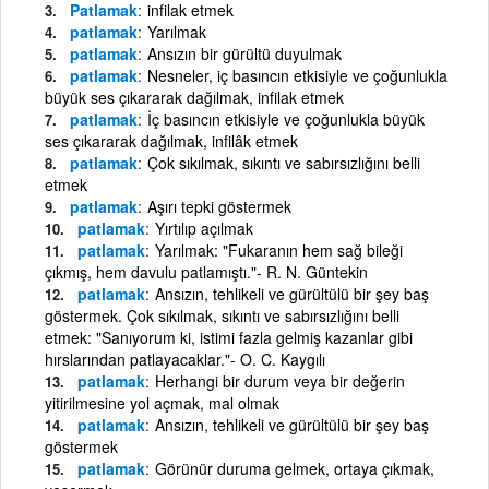
Patlamak
infilak etmek
patlamak
Yarılmak
patlamak
Ansızın bir gürültü duyulmak
patlamak
Nesneler, iç basıncın etkisiyle ve çoğunlukla
büyük ses çıkararak dağılmak, infilak etmek
patlamak
İç basıncın etkisiyle ve çoğunlukla büyük
ses çıkararak dağılmak, infilâk etmek
patlamak
Çok sıkılmak, sıkıntı ve sabırsızlığını belli
etmek
patlamak
Aşırı tepki göstermek
patlamak
Yırtılıp açılmak
patlamak
Yarılmak: "Fukaranın hem sağ bileği
çıkmış, hem davulu patlamıştı."- R. N. Güntekin
patlamak
Ansızın, tehlikeli ve gürültülü bir şey baş
göstermek. Çok sıkılmak, sıkıntı ve sabırsızlığını belli
etmek: "Sanıyorum ki, istimi fazla gelmiş kazanlar gibi
hırslarından patlayacaklar."- O. C. Kaygılı
patlamak
Herhangi bir durum veya bir değerin
yitirilmesine yol açmak, mal olmak
patlamak
Ansızın, tehlikeli ve gürültülü bir şey baş
göstermek
patlamak
Görünür duruma gelmek, ortaya çıkmak,