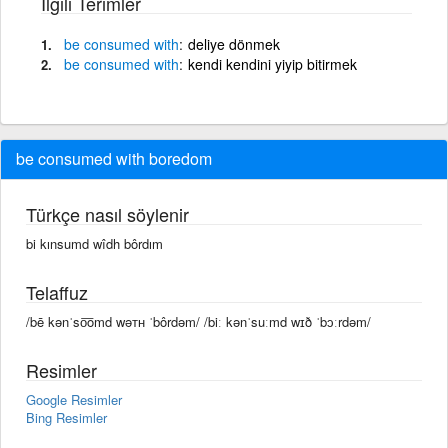
İlgili Terimler
be
consumed
with
deliye dönmek
be
consumed
with
kendi kendini yiyip bitirmek
be consumed with boredom
Türkçe nasıl söylenir
bi kınsumd wîdh bôrdım
Telaffuz
/bē kənˈso͞omd wəᴛʜ ˈbôrdəm/ /biː kənˈsuːmd wɪð ˈbɔːrdəm/
Resimler
Google Resimler
Bing Resimler