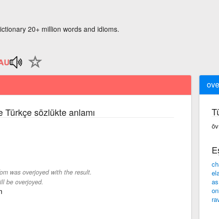
ictionary 20+ million words and idioms.
ove
T
ce Türkçe sözlükte anlamı
ōv
E
ch
om was overjoyed with the result.
el
as
ll be overjoyed.
on
n
ra