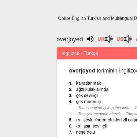
Online English Turkish and Multilingual D
overjoyed
İngilizce - Türkçe
teriminin İngiliz
overjoyed
kanatlanmak
ağzı kulaklarında
çok sevinçli
çok memnun
-
Tom sonuçtan çok memnundu.
T
-
Tom çok memnun olacak.
Tom wi
{s}
sevincinden etekleri zil çala
{s}
aşırı sevinçli
neşe dolu