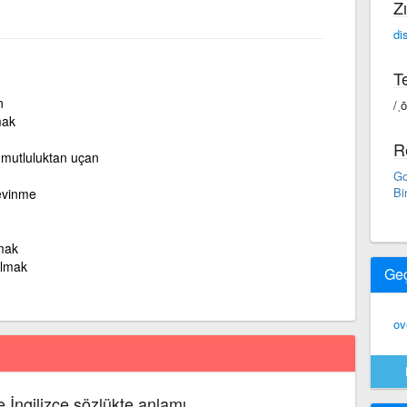
Zı
di
Te
n
/ˌ
mak
R
 mutluluktan uçan
Go
Bi
evinme
mak
çalmak
Ge
ov
e İngilizce sözlükte anlamı