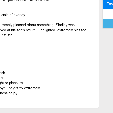
Fav
ciple of overjoy
extremely pleased about something. Shelley was
ed at his son's return. = delighted. extremely pleased
 etc sth
vish
rt
ght or pleasure
yful; to gratify extremely
iness or joy