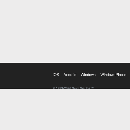
iOS
Android
Windows
WindowsPhone
© 1999-2026 Sesli Sözlük™
20 dilde online sözlük. 20 milyondan fazla sözcük ve anl
kelimesi. Yazım Türkçeleştirici ile hatalı Türkçe metinl
İngilizce kelime haznenizi arttıracak kelime oyunları. 
seslendirilişini otomatik dinlemek için ayarlardan isteğin