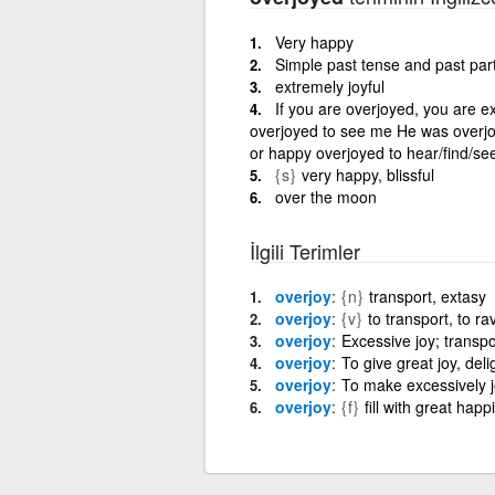
Very happy
Simple past tense and past parti
extremely joyful
If you are overjoyed, you are 
overjoyed to see me He was overjoy
or happy overjoyed to hear/find/see
{s}
very happy, blissful
over the moon
İlgili Terimler
overjoy
{n}
transport, extasy
overjoy
{v}
to transport, to ra
overjoy
Excessive joy; transpo
overjoy
To give great joy, deli
overjoy
To make excessively jo
overjoy
{f}
fill with great happ