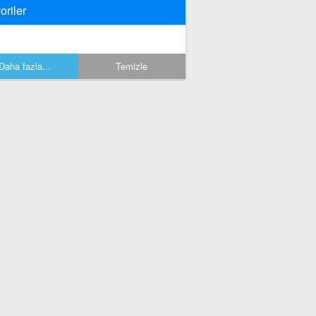
oriler
Daha fazla...
Temizle