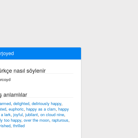
rjoyed
ürkçe nasıl söylenir
ırcoyd
ş anlamlılar
armed
,
delighted
,
deliriously happy
,
ated
,
euphoric
,
happy as a clam
,
happy
 a lark
,
joyful
,
jubilant
,
on cloud nine
,
ly too happy
,
over the moon
,
rapturous
,
vished
,
thrilled