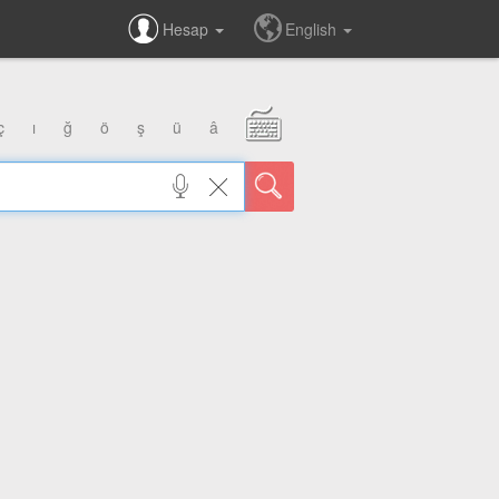
Hesap
English
ç
ı
ğ
ö
ş
ü
â