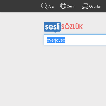
Ara
Çeviri
Oyunlar