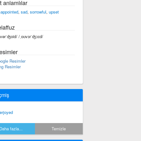
t anlamlılar
sappointed
,
sad
,
sorrowful
,
upset
laffuz
ōvərˈʤoid/ /ˌoʊvɜrˈʤɔɪd/
esimler
ogle Resimler
ng Resimler
çmiş
erjoyed
Daha fazla...
Temizle