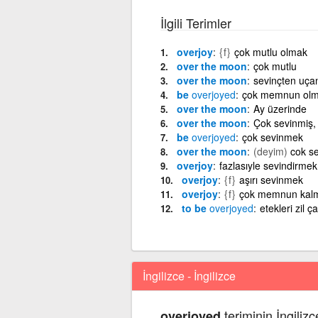
İlgili Terimler
overjoy
{f}
çok mutlu olmak
over the moon
çok mutlu
over the moon
sevinçten uça
be
overjoyed
çok memnun ol
over the moon
Ay üzerinde
over the moon
Çok sevinmiş,
be
overjoyed
çok sevinmek
over the moon
(deyim)
cok s
overjoy
fazlasıyle sevindirmek
overjoy
{f}
aşırı sevinmek
overjoy
{f}
çok memnun kal
to be
overjoyed
etekleri zil 
İngilizce - İngilizce
teriminin İngilizc
overjoyed