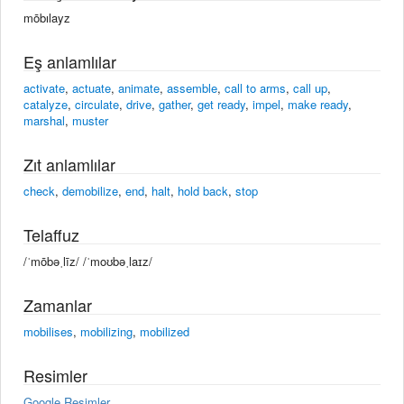
mōbılayz
Eş anlamlılar
activate
,
actuate
,
animate
,
assemble
,
call to arms
,
call up
,
catalyze
,
circulate
,
drive
,
gather
,
get ready
,
impel
,
make ready
,
marshal
,
muster
Zıt anlamlılar
check
,
demobilize
,
end
,
halt
,
hold back
,
stop
Telaffuz
/ˈmōbəˌlīz/ /ˈmoʊbəˌlaɪz/
Zamanlar
mobilises
,
mobilizing
,
mobilized
Resimler
Google Resimler