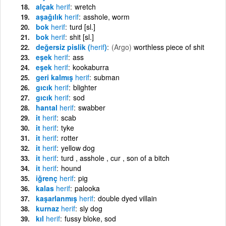
alçak
herif
wretch
aşağılık
herif
asshole, worm
bok
herif
turd [sl.]
bok
herif
shit [sl.]
değersiz pislik (
herif
)
(Argo)
worthless piece of shit
eşek
herif
ass
eşek
herif
kookaburra
geri kalmış
herif
subman
gıcık
herif
blighter
gıcık
herif
sod
hantal
herif
swabber
it
herif
scab
it
herif
tyke
it
herif
rotter
it
herif
yellow dog
it
herif
turd , asshole , cur , son of a bitch
it
herif
hound
iğrenç
herif
pig
kalas
herif
palooka
kaşarlanmış
herif
double dyed villain
kurnaz
herif
sly dog
kıl
herif
fussy bloke, sod