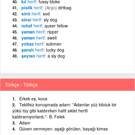
kıl
herif
fussy bloke
pislik
herif
(Argo)
dirtbag
sinir
herif
sod
sinsi
herif
sly dog
tuhaf
herif
queer fellow
yaman
herif
ripper
yaman
herif
swell
yobaz
herif
subman
şanslı
herif
lucky dog
şeytan
herif
a sly dog
Türkçe - Türkçe
Erkek eş, koca
Teklifsiz konuşmada adam: "Adamlar yüz kiloluk bir
yükü tüy gibi kaldırırken hafif sıklet herifi
kaldıramıyorlardı."- B. Felek
Adam
Güven vermeyen, aşağı görülen, bayağı kimse