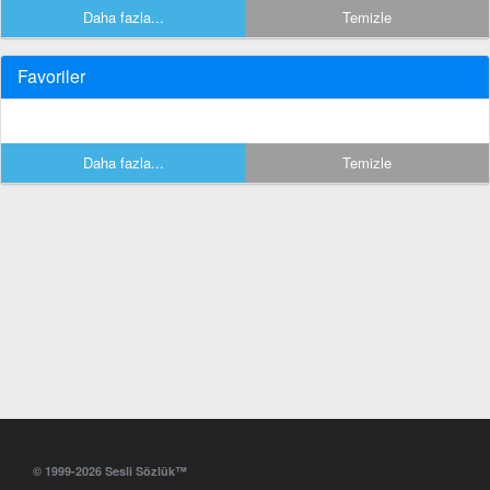
Daha fazla...
Temizle
Favoriler
Daha fazla...
Temizle
© 1999-2026 Sesli Sözlük™