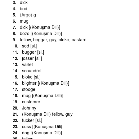
dick
bod
(Argo)
g
mug
dick [(Konuşma Dili)]
bozo [(Konuşma Dili)]
fellow, beggar, guy, bloke, bastard
sod [sl.]
bugger [sl.]
josser [sl.]
varlet
scoundrel
bloke [sl.]
blighter [(Konuşma Dili)]
stooge
mug [(Konuşma Dili)]
customer
Johnny
(Konuşma Dili) fellow, guy
fucker [sl.]
cuss [(Konuşma Dili)]
dog [(Konuşma Dili)]
fellow