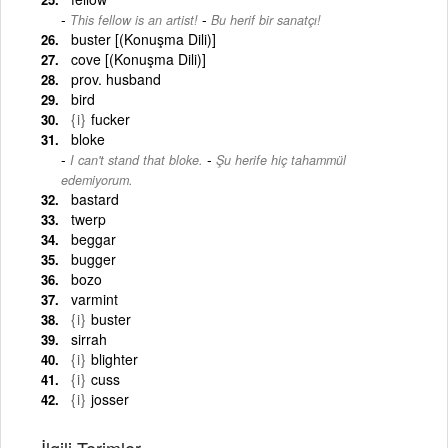
-
This fellow is an artist!
Bu herif bir sanatçı!
buster [(Konuşma Dili)]
cove [(Konuşma Dili)]
prov. husband
bird
{i}
fucker
bloke
-
I can't stand that bloke.
Şu herife hiç tahammül
edemiyorum.
bastard
twerp
beggar
bugger
bozo
varmint
{i}
buster
sirrah
{i}
blighter
{i}
cuss
{i}
josser
İlgili Terimler