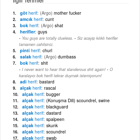
göt
herif
(Argo)
mother fucker
amcık
herif
cunt
bok
herif
(Argo)
shat
herifler
guys
-
You guys are totally clueless.
Siz acayip kılıklı herifler
tamamen cahilsiniz.
pinti
herif
churl
salak
herif
(Argo)
dumbass
bok
herif
shit
-
I never want to hear that slanderous shit again!
O
karalayıcı bok herifi tekrar duymak istemiyorum!
adi
herif
bastard
alçak
herif
rascal
alçak
herif
bugger
alçak
herif
(Konuşma Dili) scoundrel, swine
alçak
herif
blackguard
alçak
herif
dastard
alçak
herif
spalpeen
alçak
herif
skunk
alçak
herif
scoundrel
alçak
herif
swab