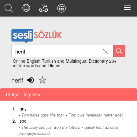
Online English Turkish and Multilingual Dictionary 20+
million words and idioms.
herif
Türkçe - İngilizce
guy
-
Tom hates guys like that.
Tom öyle herifleden nefret eder.
sod
-
The lucky sod just won the lottery.
Şanslı herif az önce
piyangoyu kazandı.