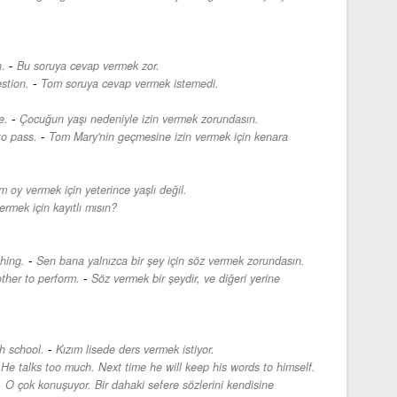
-
n.
Bu soruya cevap vermek zor.
-
stion.
Tom soruya cevap vermek istemedi.
-
e.
Çocuğun yaşı nedeniyle izin vermek zorundasın.
-
to pass.
Tom Mary'nin geçmesine izin vermek için kenara
m oy vermek için yeterince yaşlı değil.
rmek için kayıtlı mısın?
-
hing.
Sen bana yalnızca bir şey için söz vermek zorundasın.
-
other to perform.
Söz vermek bir şeydir, ve diğeri yerine
-
h school.
Kızım lisede ders vermek istiyor.
. He talks too much. Next time he will keep his words to himself.
 O çok konuşuyor. Bir dahaki sefere sözlerini kendisine