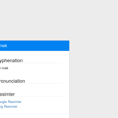
rmek
yphenation
r·mek
ronunciation
esimler
ogle Resimler
ng Resimler