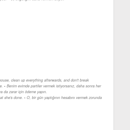
house, clean up everything afterwards, and don't break
-
e.
Benim evimde partiler vermek istiyorsanız, daha sonra her
 ya da zarar için ödeme yapın.
-
at she's done.
O, bir gün yaptığının hesabını vermek zorunda