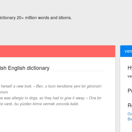
ictionary 20+ million words and idioms.
ve
H
ish English dictionary
ve
-
e herself a new look.
Ben, o kızın kendisine yeni bir görünüm
P
yorum.
-
 was allergic to dogs, so they had to give it away.
Ona bir
isi vardı, bu yüzden birine vermek zorunda kaldı.
R
Go
Bi