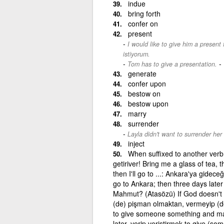
indue
bring forth
confer on
present
I would like to give him a present f
istiyorum.
-
Tom has to give a presentation.
generate
confer upon
bestow on
bestow upon
marry
surrender
Layla didn't want to surrender her v
inject
When suffixed to another verb 
getiriver! Bring me a glass of tea, th
then I'll go to ...: Ankara'ya gidece
go to Ankara; then three days later
Mahmut? (Atasözü) If God doesn't g
(de) pişman olmaktan, vermeyip (de
to give someone something and mak
later. verip veriştirmek to give (