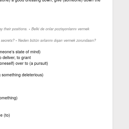
-
 their positions.
Belki de onlar pozisyonlarını vermek
-
 secrets?
Neden bütün sırlarımı dışarı vermek zorundasın?
omeone's state of mind)
o deliver, to grant
oneself) over to (a pursuit)
ng something deleterious)
something)
e (to)