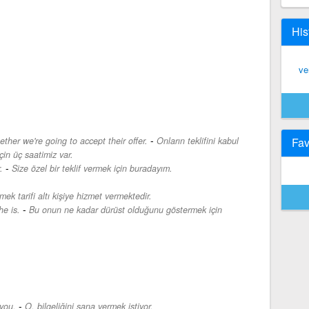
His
ve
-
her we're going to accept their offer.
Onların teklifini kabul
Fav
in üç saatimiz var.
-
.
Size özel bir teklif vermek için buradayım.
mek tarifi altı kişiye hizmet vermektedir.
-
e is.
Bu onun ne kadar dürüst olduğunu göstermek için
-
you.
O, bilgeliğini sana vermek istiyor.