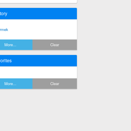
tory
rmek
More...
Clear
orites
More...
Clear