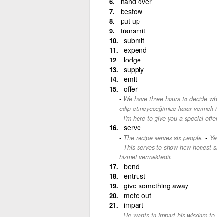
hand over
bestow
put up
transmit
submit
expend
lodge
supply
emit
offer
We have three hours to decide whet
edip etmeyeceğimize karar vermek iç
I'm here to give you a special offer
serve
-
The recipe serves six people.
Ye
This serves to show how honest sh
hizmet vermektedir.
bend
entrust
give something away
mete out
impart
He wants to impart his wisdom to 