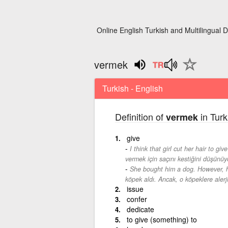
Online English Turkish and Multilingual D
vermek
Turkish - English
Definition of
in Turk
vermek
give
I think that girl cut her hair to giv
vermek için saçını kestiğini düşünü
She bought him a dog. However, he
köpek aldı. Ancak, o köpeklere alerj
issue
confer
dedicate
to give (something) to