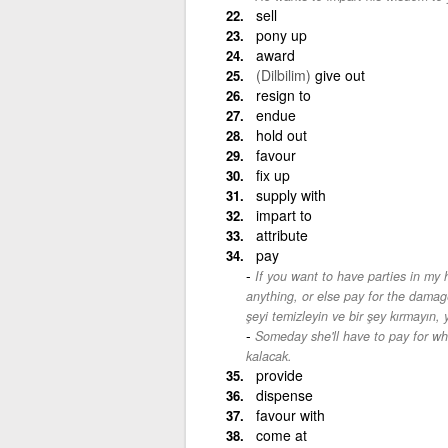
sell
pony up
award
(Dilbilim)
give out
resign to
endue
hold out
favour
fix up
supply with
impart to
attribute
pay
If you want to have parties in my 
anything, or else pay for the damag
şeyi temizleyin ve bir şey kırmayın,
Someday she'll have to pay for wh
kalacak.
provide
dispense
favour with
come at