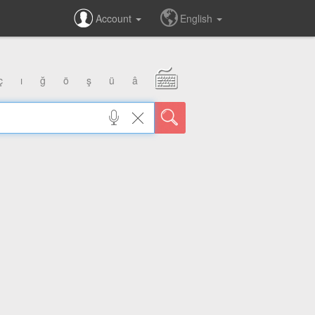
Account
English
ç
ı
ğ
ö
ş
ü
â