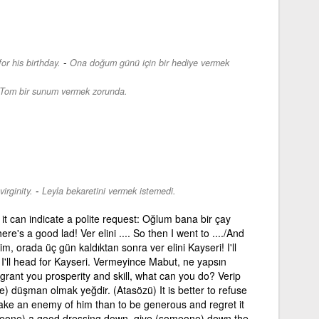
-
or his birthday.
Ona doğum günü için bir hediye vermek
Tom bir sunum vermek zorunda.
-
irginity.
Leyla bekaretini vermek istemedi.
it can indicate a polite request: Oğlum bana bir çay
ere's a good lad! Ver elini .... So then I went to ..../And
ğim, orada üç gün kaldıktan sonra ver elini Kayseri! I'll
 I'll head for Kayseri. Vermeyince Mabut, ne yapsın
rant you prosperity and skill, what can you do? Verip
) düşman olmak yeğdir. (Atasözü) It is better to refuse
e an enemy of him than to be generous and regret it
someone) a good dressing down, give (someone) down the