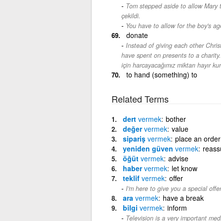
Tom stepped aside to allow Mary 
çekildi.
You have to allow for the boy's ag
donate
Instead of giving each other Chri
have spent on presents to a charity.
için harcayacağımız miktarı hayır k
to hand (something) to
Related Terms
dert
vermek
bother
değer
vermek
value
sipariş
vermek
place an order
yeniden güven
vermek
reass
öğüt
vermek
advise
haber
vermek
let know
teklif
vermek
offer
I'm here to give you a special offer
ara
vermek
have a break
bilgi
vermek
inform
Television is a very important med