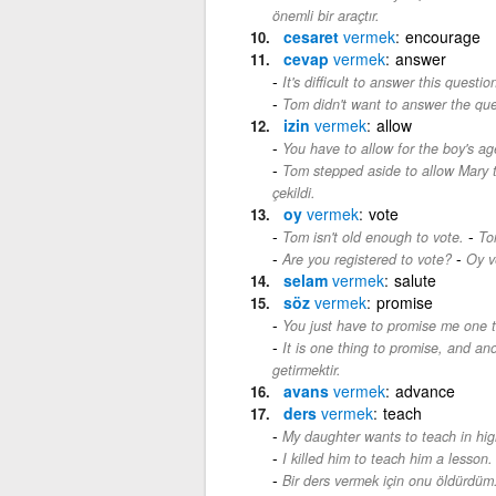
önemli bir araçtır.
cesaret
vermek
encourage
cevap
vermek
answer
It's difficult to answer this questio
Tom didn't want to answer the que
izin
vermek
allow
You have to allow for the boy's ag
Tom stepped aside to allow Mary 
çekildi.
oy
vermek
vote
-
Tom isn't old enough to vote.
To
-
Are you registered to vote?
Oy ve
selam
vermek
salute
söz
vermek
promise
You just have to promise me one t
It is one thing to promise, and an
getirmektir.
avans
vermek
advance
ders
vermek
teach
My daughter wants to teach in hig
I killed him to teach him a lesson
-
Bir ders vermek için onu öldürdüm.