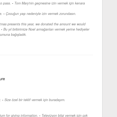
-
to pass.
Tom Mary'nin geçmesine izin vermek için kenara
-
e.
Çocuğun yaşı nedeniyle izin vermek zorundasın.
stmas presents this year, we donated the amount we would
-
Bu yıl birbirimize Noel armağanları vermek yerine hediyeler
urumuna bağışladık.
ure
-
.
Size özel bir teklif vermek için buradayım.
-
ium for giving information.
Televizyon bilgi vermek için çok