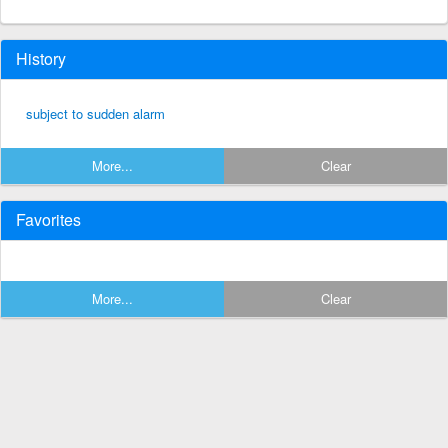
History
subject to sudden alarm
More...
Clear
Favorites
More...
Clear