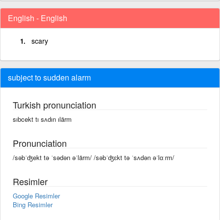
English - English
scary
subject to sudden alarm
Turkish pronunciation
sıbcekt tı sʌdın ılärm
Pronunciation
/səbˈʤekt tə ˈsədən əˈlärm/ /səbˈʤɛkt tə ˈsʌdən əˈlɑːrm/
Resimler
Google Resimler
Bing Resimler