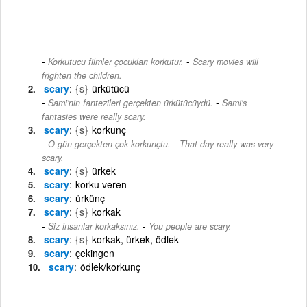
-
Korkutucu filmler çocukları korkutur.
Scary movies will
frighten the children.
scary
{s}
ürkütücü
-
Sami'nin fantezileri gerçekten ürkütücüydü.
Sami's
fantasies were really scary.
scary
{s}
korkunç
-
O gün gerçekten çok korkunçtu.
That day really was very
scary.
scary
{s}
ürkek
scary
korku veren
scary
ürkünç
scary
{s}
korkak
-
Siz insanlar korkaksınız.
You people are scary.
scary
{s}
korkak, ürkek, ödlek
scary
çekingen
scary
ödlek/korkunç