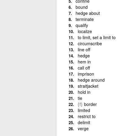
confine
bound
hedge about
terminate
qualify
localize
to limit, set a limit to
circumscribe
line off
hedge
hem in
call off
imprison
hedge around
straitjacket
hold in
tie
{f}
border
limited
restrict to
delimit
verge