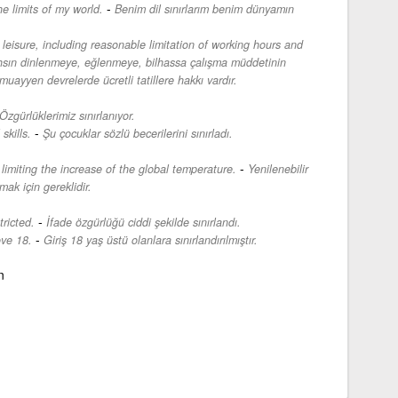
-
e limits of my world.
Benim dil sınırlarım benim dünyamın
 leisure, including reasonable limitation of working hours and
hsın dinlenmeye, eğlenmeye, bilhassa çalışma müddetinin
muayyen devrelerde ücretli tatillere hakkı vardır.
Özgürlüklerimiz sınırlanıyor.
-
skills.
Şu çocuklar sözlü becerilerini sınırladı.
-
limiting the increase of the global temperature.
Yenilenebilir
amak için gereklidir.
-
ricted.
İfade özgürlüğü ciddi şekilde sınırlandı.
-
ove 18.
Giriş 18 yaş üstü olanlara sınırlandırılmıştır.
n