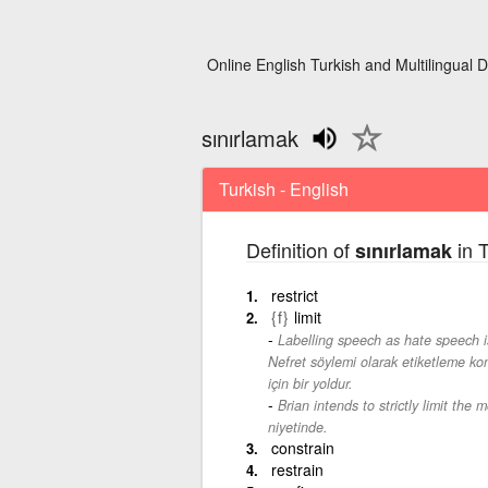
Online English Turkish and Multilingual D
sınırlamak
Turkish - English
Definition of
in T
sınırlamak
restrict
{f}
limit
Labelling speech as hate speech is
Nefret söylemi olarak etiketleme ko
için bir yoldur.
Brian intends to strictly limit the
niyetinde.
constrain
restrain