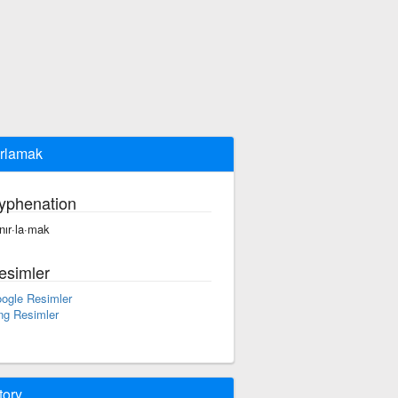
ırlamak
yphenation
·nır·la·mak
esimler
ogle Resimler
ng Resimler
tory