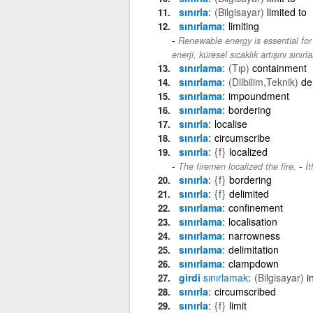
sınırla
(Bilgisayar)
limited to
sınırlama
limiting
Renewable energy is essential for 
enerji, küresel sıcaklık artışını sınırl
sınırlama
(Tıp)
containment
sınırlama
(Dilbilim,Teknik)
de
sınırlama
impoundment
sınırlama
bordering
sınırla
localise
sınırla
circumscribe
sınırla
{f}
localized
-
The firemen localized the fire.
İt
sınırla
{f}
bordering
sınırla
{f}
delimited
sınırlama
confinement
sınırlama
localisation
sınırlama
narrowness
sınırlama
delimitation
sınırlama
clampdown
girdi
sınırlamak
(Bilgisayar)
i
sınırla
circumscribed
sınırla
{f}
limit