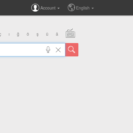
Account
English
ç
ı
ğ
ö
ş
ü
â