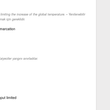
-
limiting the increase of the global temperature.
Yenilenebilir
amak için gereklidir.
marcation
faiyeciler yangını sınırladılar.
nput limited