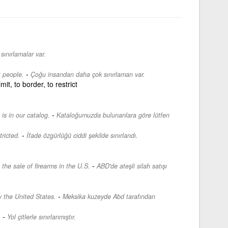
sınırlamalar var.
-
 people.
Çoğu insandan daha çok sınırlaman var.
limit, to border, to restrict
-
 is in our catalog.
Kataloğumuzda bulunanlara göre lütfen
-
ricted.
İfade özgürlüğü ciddi şekilde sınırlandı.
-
the sale of firearms in the U.S.
ABD'de ateşli silah satışı
.
-
y the United States.
Meksika kuzeyde Abd tarafından
-
.
Yol çitlerle sınırlanmıştır.