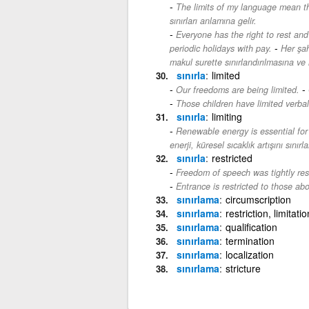
The limits of my language mean th
sınırları anlamına gelir.
Everyone has the right to rest and
-
periodic holidays with pay.
Her şa
makul surette sınırlandırılmasına ve 
sınırla
limited
-
Our freedoms are being limited.
Those children have limited verbal 
sınırla
limiting
Renewable energy is essential for 
enerji, küresel sıcaklık artışını sınırl
sınırla
restricted
Freedom of speech was tightly rest
Entrance is restricted to those ab
sınırlama
circumscription
sınırlama
restriction, limitatio
sınırlama
qualification
sınırlama
termination
sınırlama
localization
sınırlama
stricture