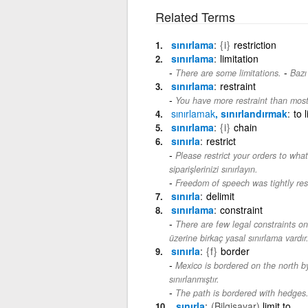
Related Terms
sınırlama
{i}
restriction
sınırlama
limitation
-
There are some limitations.
Bazı 
sınırlama
restraint
You have more restraint than most
sınırlamak
, sınırlandırmak
to 
sınırlama
{i}
chain
sınırla
restrict
Please restrict your orders to what
siparişlerinizi sınırlayın.
Freedom of speech was tightly rest
sınırla
delimit
sınırlama
constraint
There are few legal constraints on 
üzerine birkaç yasal sınırlama vardır
sınırla
{f}
border
Mexico is bordered on the north b
sınırlanmıştır.
The path is bordered with hedges
sınırla
(Bilgisayar)
limit to