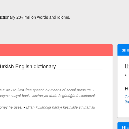
ictionary 20+ million words and idioms.
sın
H
urkish English dictionary
sı
R
-
 a way to limit free speech by means of social pressure.
nuşma sosyal baskı vasıtasıyla ifade özgürlüğünü sınırlamak
Go
Bi
-
 money he uses.
Brian kullandığı parayı kesinlikle sınırlamak
His