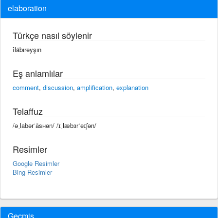
elaboration
Türkçe nasıl söylenir
îläbıreyşın
Eş anlamlılar
comment
,
discussion
,
amplification
,
explanation
Telaffuz
/əˌlabərˈāsʜən/ /ɪˌlæbɜrˈeɪʃən/
Resimler
Google Resimler
Bing Resimler
Geçmiş