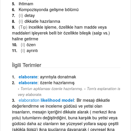
ihtimam
Kompozisyonda gelişme bölümü
{i}
detay
{i}
dikkatle hazırlanma
(Tıp)
incelikle işleme, özellikle ham madde veya
maddaleri işleyerek belli bir özellikte bileşik (salgı vs.)
haline getirme
{i}
özen
{i}
ayrıntı
İlgili Terimler
elaborate
ayrıntıyla donatmak
elaborate
özenle hazırlanmış
-
Tom'un açıklaması özenle hazırlanmış.
Tom's explanation is
very elaborate.
elaboration
likelihood model
Bir mesajı dikkatle
değerlendirme ve inceleme güdüsü ve yetisi olan
insanların, mesajın içeriğini dikkate alarak ( merkezi ikna
yolu) tutumlarını değiştirdiğini, buna karşılık bu yetisi veya
güdüsü daha az olanların ise yüzeysel yollara sapıp çeşitli
(sıklıkla ilgisiz) ikna ipuçlarına dayanarak ( çevresel ikna