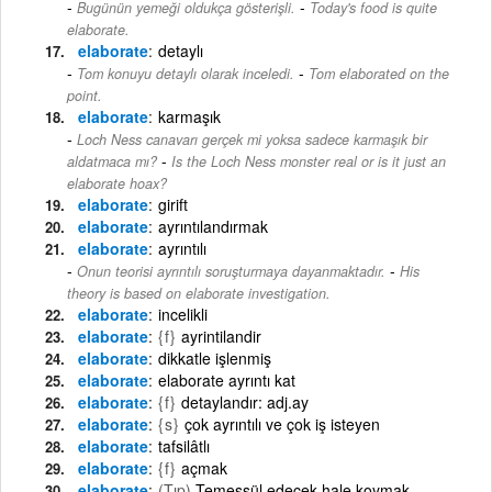
-
Bugünün yemeği oldukça gösterişli.
Today's food is quite
elaborate.
elaborate
detaylı
-
Tom konuyu detaylı olarak inceledi.
Tom elaborated on the
point.
elaborate
karmaşık
Loch Ness canavarı gerçek mi yoksa sadece karmaşık bir
-
aldatmaca mı?
Is the Loch Ness monster real or is it just an
elaborate hoax?
elaborate
girift
elaborate
ayrıntılandırmak
elaborate
ayrıntılı
-
Onun teorisi ayrıntılı soruşturmaya dayanmaktadır.
His
theory is based on elaborate investigation.
elaborate
incelikli
elaborate
{f}
ayrintilandir
elaborate
dikkatle işlenmiş
elaborate
elaborate ayrıntı kat
elaborate
{f}
detaylandır: adj.ay
elaborate
{s}
çok ayrıntılı ve çok iş isteyen
elaborate
tafsilâtlı
elaborate
{f}
açmak
elaborate
(Tıp)
Temessül edecek hale koymak