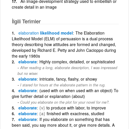
An image-development strategy used to embellish or
create detail in an image
İlgili Terimler
elaboration
likelihood model
The Elaboration
Likelihood Model (ELM) of persuasion is a dual process
theory describing how attitudes are formed and changed,
developed by Richard E. Petty and John Cacioppo during
the early 1980s
elaborate
Highly complex, detailed, or sophisticated
After reading a long, elaborate description, I was impressed
but no wiser.
elaborate
intricate, fancy, flashy, or showy
I stared for hours at the elaborate pattern in the rug.
elaborate
(used with on when used with an object) To
give further detail or explanation (about)
Could you elaborate on the plot for your novel for me?.
elaborate
{v}
to produce with labor, to improve
elaborate
{a}
finished with exactness, studied
elaborate
If you elaborate on something that has
been said, you say more about it, or give more details. A