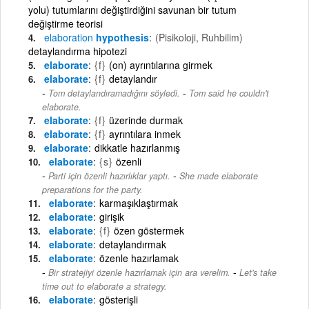
yolu) tutumlarını değiştirdiğini savunan bir tutum
değiştirme teorisi
elaboration
hypothesis
(Pisikoloji, Ruhbilim)
detaylandırma hipotezi
elaborate
{f}
(on) ayrıntılarına girmek
elaborate
{f}
detaylandır
-
Tom detaylandıramadığını söyledi.
Tom said he couldn't
elaborate.
elaborate
{f}
üzerinde durmak
elaborate
{f}
ayrıntılara inmek
elaborate
dikkatle hazırlanmış
elaborate
{s}
özenli
-
Parti için özenli hazırlıklar yaptı.
She made elaborate
preparations for the party.
elaborate
karmaşıklaştırmak
elaborate
girişik
elaborate
{f}
özen göstermek
elaborate
detaylandırmak
elaborate
özenle hazırlamak
-
Bir stratejiyi özenle hazırlamak için ara verelim.
Let's take
time out to elaborate a strategy.
elaborate
gösterişli