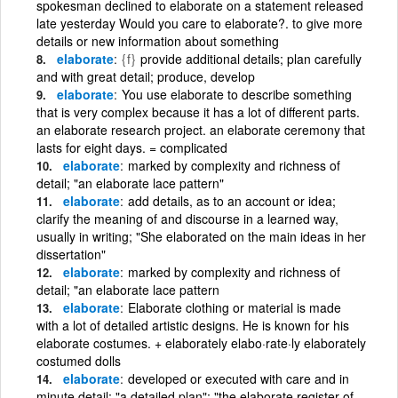
spokesman declined to elaborate on a statement released
late yesterday Would you care to elaborate?. to give more
details or new information about something
elaborate
{f}
provide additional details; plan carefully
and with great detail; produce, develop
elaborate
You use elaborate to describe something
that is very complex because it has a lot of different parts.
an elaborate research project. an elaborate ceremony that
lasts for eight days. = complicated
elaborate
marked by complexity and richness of
detail; "an elaborate lace pattern"
elaborate
add details, as to an account or idea;
clarify the meaning of and discourse in a learned way,
usually in writing; "She elaborated on the main ideas in her
dissertation"
elaborate
marked by complexity and richness of
detail; "an elaborate lace pattern
elaborate
Elaborate clothing or material is made
with a lot of detailed artistic designs. He is known for his
elaborate costumes. + elaborately elabo·rate·ly elaborately
costumed dolls
elaborate
developed or executed with care and in
minute detail; "a detailed plan"; "the elaborate register of