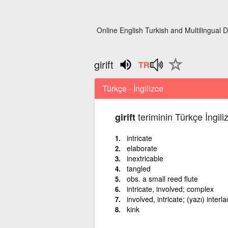
Online English Turkish and Multilingual D
girift
Türkçe - İngilizce
teriminin Türkçe İngili
girift
intricate
elaborate
inextricable
tangled
obs. a small reed flute
intricate, involved; complex
involved, intricate; (yazı) interl
kink