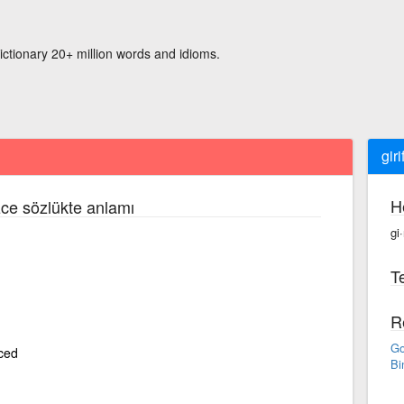
ictionary 20+ million words and idioms.
girif
H
zce sözlükte anlamı
gi·
Te
R
Go
aced
Bi