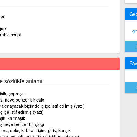
Ge
yer
que
gir
rabic script
Fav
e sözlükte anlamı
rişik, çapraşık
ş, neye benzer bir çalgı
akmayacak biçimde iç içe istif edilmiş (yazı)
içe istif edilmiş (yazı)
rişik, karmaşık
ış neye benzer bir çalgı
ma; dolaşık, birbiri içine girik, karışık
akmayacak tarzda iç içe istif edilmiş yazı