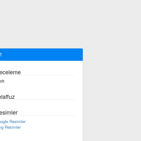
t
eceleme
rift
laffuz
esimler
ogle Resimler
ng Resimler