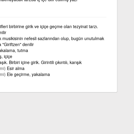
fleri birbirine girik ve içiçe geçme olan tezyinat tarzı.
ilir
 musikisinin nefesli sazlarından olup, bugün unutulmak
 "Giriftzen" denilir
Yakalama, tutma
ş, içiçe
şık. Birbiri içine girik. Girintili çıkıntılı, karışık
mi)
Esir alma
mi)
Ele geçirme, yakalama