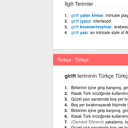
İlgili Terimler
girift
çalan kimse
intricate pla
girift
(yazı)
interlaced
girift
bezeme/tezyinat
arabes
girift
yazı
an intricate style of A
Türkçe - Türkçe
teriminin Türkçe Türkç
girift
Birbirinin içine girip karışmış, gi
Klasik Türk müziğinde kullanılmı
Güzel yazı sanatında boş yer bır
Boş yer bırakmayacak biçimde iç 
Birbirinin içine girip karşmış, gi
Klasik Türk müziğinde kullanılm
(Osmanlı Dönemi)
yakalama, tut
Güzel yazı sanatında boş yer bır