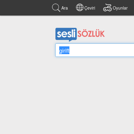
Ara
Çeviri
Oyunlar