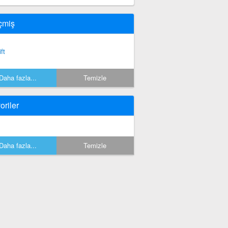
çmiş
ift
Daha fazla...
Temizle
oriler
Daha fazla...
Temizle