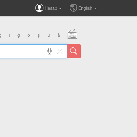
Hesap
English
ç
ı
ğ
ö
ş
ü
â