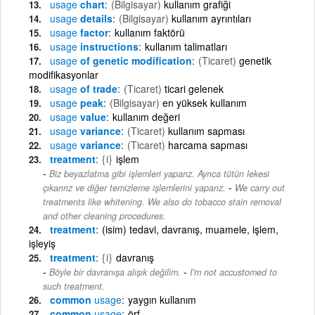
usage
chart
(Bilgisayar)
kullanım grafiği
usage
details
(Bilgisayar)
kullanım ayrıntıları
usage
factor
kullanım faktörü
usage
instructions
kullanım talimatları
usage
of genetic modification
(Ticaret)
genetik
modifikasyonlar
usage
of trade
(Ticaret)
ticari gelenek
usage
peak
(Bilgisayar)
en yüksek kullanım
usage
value
kullanım değeri
usage
variance
(Ticaret)
kullanım sapması
usage
variance
(Ticaret)
harcama sapması
treatment
{i}
işlem
Biz beyazlatma gibi işlemleri yaparız. Ayrıca tütün lekesi
-
çıkarırız ve diğer temizleme işlemlerini yaparız.
We carry out
treatments like whitening. We also do tobacco stain removal
and other cleaning procedures.
treatment
(isim) tedavi, davranış, muamele, işlem,
işleyiş
treatment
{i}
davranış
-
Böyle bir davranışa alışık değilim.
I'm not accustomed to
such treatment.
common
usage
yaygın kullanım
common
usage
örf