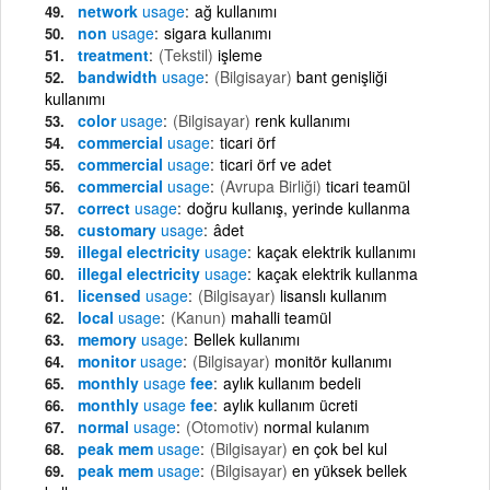
network
usage
ağ kullanımı
non
usage
sigara kullanımı
treatment
(Tekstil)
işleme
bandwidth
usage
(Bilgisayar)
bant genişliği
kullanımı
color
usage
(Bilgisayar)
renk kullanımı
commercial
usage
ticari örf
commercial
usage
ticari örf ve adet
commercial
usage
(Avrupa Birliği)
ticari teamül
correct
usage
doğru kullanış, yerinde kullanma
customary
usage
âdet
illegal electricity
usage
kaçak elektrik kullanımı
illegal electricity
usage
kaçak elektrik kullanma
licensed
usage
(Bilgisayar)
lisanslı kullanım
local
usage
(Kanun)
mahalli teamül
memory
usage
Bellek kullanımı
monitor
usage
(Bilgisayar)
monitör kullanımı
monthly
usage
fee
aylık kullanım bedeli
monthly
usage
fee
aylık kullanım ücreti
normal
usage
(Otomotiv)
normal kulanım
peak mem
usage
(Bilgisayar)
en çok bel kul
peak mem
usage
(Bilgisayar)
en yüksek bellek