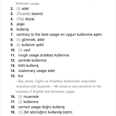
American usage.
{i}
adet
(Ticaret)
teamül
(Tıp)
dozaj
alışkı
kullanış
contrary to the best usage en uygun kullanıma aykırı
{i}
görenek, âdet
{i}
kullanım şekli
{i}
usul
rough usage aralıksız kullanma
yerinde kullanma
kötü kullanış
customary usage adet
kul
Bay Jones, İngiliz ve Amerikan kullanımları arasındaki
-
nüanslara çok duyarlıdır.
Mr Jones is very sensitive to the
nuances of English and American usage.
{i}
muamele
{i}
kullanma
correct usage doğru kullanış
{i}
(bir sözcüğün) kullanılış biçimi