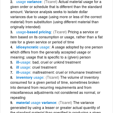
usage
variance
(Ticaret)
Actual material usage for a
given order or schedule that is different than the standard
amount. Variance analysis seeks to isolate dollar
variances due to usage (using more or less of the correct
material) from substitution (using different material than
originally intended)
usage
-based pricing
(Ticaret)
Pricing a service or
item based on its consumption or usage, rather than a flat
rate for a given service or period of time
idiosyncratic
usage
A usage adopted by one person
which differs from the generally accepted usage or
meaning; usage that is specific to a (given) person
ill-
usage
bad, cruel or unkind treatment
ill
usage
cruel treatment
ill-
usage
maltreatment: cruel or inhumane treatment
inventory
usage
(Ticaret)
The volume of inventory
consumed for a given period of time, sometimes broken
into demand from recurring requirements and from
miscellaneous adjustments not considered as normal, or
repeating
material
usage
variance
(Ticaret)
The variance
generated by using a lesser or greater actual quantity of
the standard material than specified in producing a given