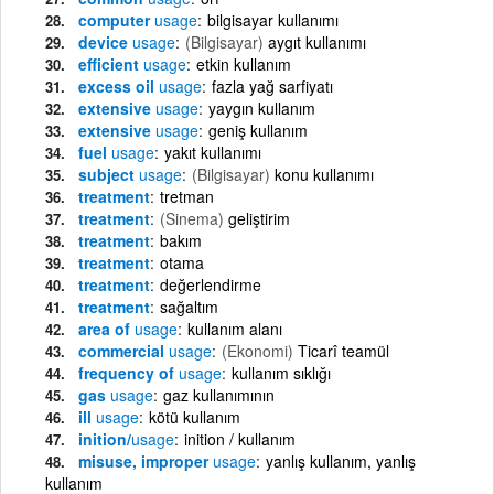
computer
usage
bilgisayar kullanımı
device
usage
(Bilgisayar)
aygıt kullanımı
efficient
usage
etkin kullanım
excess oil
usage
fazla yağ sarfiyatı
extensive
usage
yaygın kullanım
extensive
usage
geniş kullanım
fuel
usage
yakıt kullanımı
subject
usage
(Bilgisayar)
konu kullanımı
treatment
tretman
treatment
(Sinema)
geliştirim
treatment
bakım
treatment
otama
treatment
değerlendirme
treatment
sağaltım
area of
usage
kullanım alanı
commercial
usage
(Ekonomi)
Ticarî teamül
frequency of
usage
kullanım sıklığı
gas
usage
gaz kullanımının
ill
usage
kötü kullanım
inition/
usage
inition / kullanım
misuse, improper
usage
yanlış kullanım, yanlış
kullanım