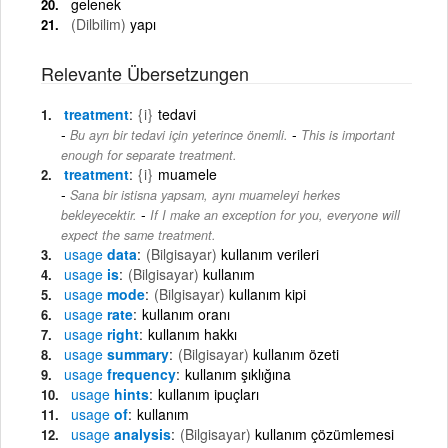
gelenek
(Dilbilim)
yapı
Relevante Übersetzungen
treatment
{i}
tedavi
-
Bu ayrı bir tedavi için yeterince önemli.
This is important
enough for separate treatment.
treatment
{i}
muamele
Sana bir istisna yapsam, aynı muameleyi herkes
-
bekleyecektir.
If I make an exception for you, everyone will
expect the same treatment.
usage
data
(Bilgisayar)
kullanım verileri
usage
is
(Bilgisayar)
kullanım
usage
mode
(Bilgisayar)
kullanım kipi
usage
rate
kullanım oranı
usage
right
kullanım hakkı
usage
summary
(Bilgisayar)
kullanım özeti
usage
frequency
kullanım şıklığına
usage
hints
kullanım ipuçları
usage
of
kullanım
usage
analysis
(Bilgisayar)
kullanım çözümlemesi