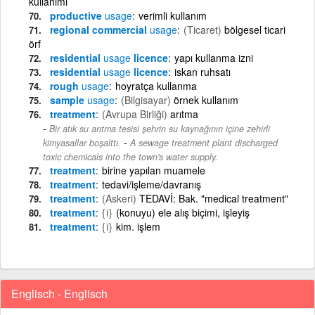
kullanımı
productive
usage
verimli kullanım
regional commercial
usage
(Ticaret)
bölgesel ticari
örf
residential
usage
licence
yapı kullanma izni
residential
usage
licence
iskan ruhsatı
rough
usage
hoyratça kullanma
sample
usage
(Bilgisayar)
örnek kullanım
treatment
(Avrupa Birliği)
arıtma
Bir atık su arıtma tesisi şehrin su kaynağının içine zehirli
-
kimyasallar boşalttı.
A sewage treatment plant discharged
toxic chemicals into the town's water supply.
treatment
birine yapılan muamele
treatment
tedavi/işleme/davranış
treatment
(Askeri)
TEDAVİ: Bak. "medical treatment"
treatment
{i}
(konuyu) ele alış biçimi, işleyiş
treatment
{i}
kim. işlem
Englisch - Englisch