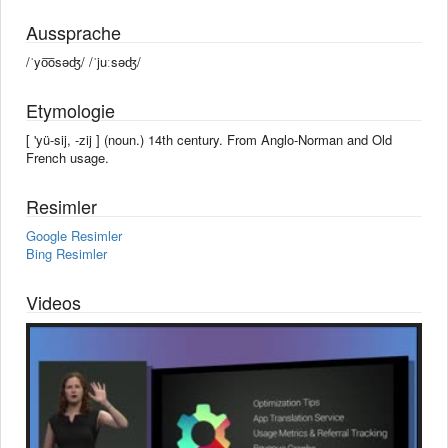
Aussprache
/ˈyo͞osəʤ/ /ˈjuːsəʤ/
Etymologie
[ 'yü-sij, -zij ] (noun.) 14th century. From Anglo-Norman and Old
French usage.
Resimler
Google Resimler
Bing Resimler
Videos