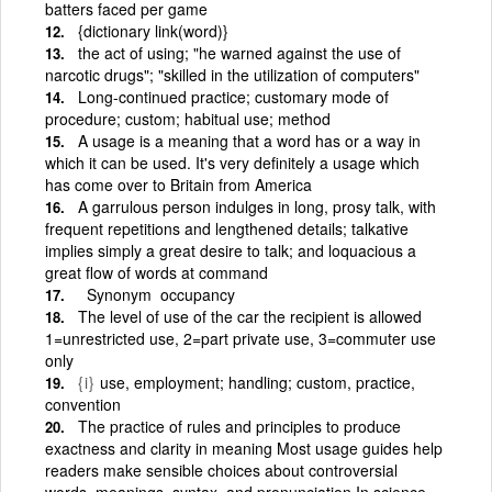
batters faced per game
{dictionary link(word)}
the act of using; "he warned against the use of
narcotic drugs"; "skilled in the utilization of computers"
Long-continued practice; customary mode of
procedure; custom; habitual use; method
A usage is a meaning that a word has or a way in
which it can be used. It's very definitely a usage which
has come over to Britain from America
A garrulous person indulges in long, prosy talk, with
frequent repetitions and lengthened details; talkative
implies simply a great desire to talk; and loquacious a
great flow of words at command
Synonym occupancy
The level of use of the car the recipient is allowed
1=unrestricted use, 2=part private use, 3=commuter use
only
{i}
use, employment; handling; custom, practice,
convention
The practice of rules and principles to produce
exactness and clarity in meaning Most usage guides help
readers make sensible choices about controversial
words, meanings, syntax, and pronunciation In science