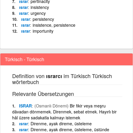
ısrar
pertinacity
ısrar
insistency
ısrar
urgency
ısrar
persistency
ısrar
insistence, persistence
ısrar
importunity
Türkisch - Türkisch
Definition von
im Türkisch Türkisch
ısrarcı
wörterbuch
Relevante Übersetzungen
ISRAR
(Osmanlı Dönemi)
Bir fikir veya meşru
dâvadan dönmemek. Direnmek, sebat etmek. Hayırlı bir
hâl üzere sadakatla kalmayı istemek
ısrar
Direnme, ayak direme, üsteleme
ısrar
Direnme, ayak direme, üsteleme, üstünde