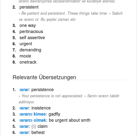
ısrarcı davranıyorsa cezalandırılabilir ve kurabiye alamaz.
persistent
-
Be patient and persistent. These things take time.
Sabırlı
ve ısrarcı ol. Bu şeyler zaman alır.
one way
pertinacious
self assertive
urgent
demanding
moxie
onetrack
Relevante Übersetzungen
ısrar
persistence
-
Your persistence is not appreciated.
Senin ısrarın takdir
edilmiyor.
ısrar
insistence
ısrarcı kimse
gadfly
ısrarcı olmak
be urgent about smth
ısrar
{i}
claim
ısrar
behest