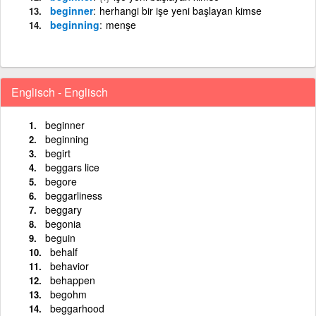
beginner
herhangi bir işe yeni başlayan kimse
beginning
menşe
Englisch - Englisch
beginner
beginning
begirt
beggars lice
begore
beggarliness
beggary
begonia
beguin
behalf
behavior
behappen
begohm
beggarhood