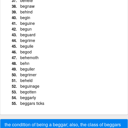
behete
begnaw
behind
begin
beguine
begun
beguard
begrime
beguile
begod
behemoth
behn
beguiler
begrimer
beheld
beguinage
begotten
beggarly
beggars ticks
the condition of being a beggar; also, the class of beggars