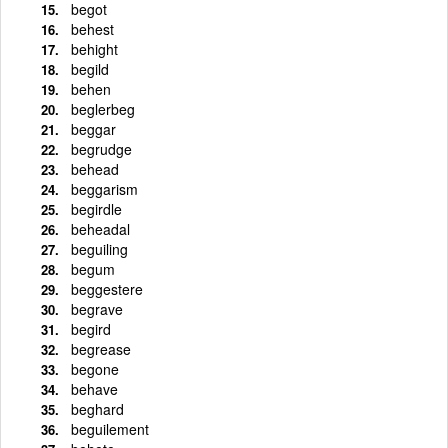
begot
behest
behight
begild
behen
beglerbeg
beggar
begrudge
behead
beggarism
begirdle
beheadal
beguiling
begum
beggestere
begrave
begird
begrease
begone
behave
beghard
beguilement