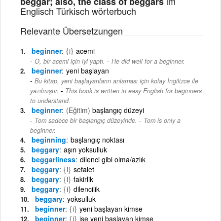
im
beggar; also, the class of beggars
Englisch Türkisch wörterbuch
Relevante Übersetzungen
beginner
{i}
acemi
-
O, bir acemi için iyi yaptı.
He did well for a beginner.
beginner
yeni başlayan
Bu kitap, yeni başlayanların anlaması için kolay İngilizce ile
-
yazılmıştır.
This book is written in easy English for beginners
to understand.
beginner
(Eğitim)
başlangıç düzeyi
-
Tom sadece bir başlangıç düzeyinde.
Tom is only a
beginner.
beginning
başlangıç noktası
beggary
aşırı yoksulluk
beggarliness
dilenci gibi olma/azlık
beggary
{i}
sefalet
beggary
{i}
fakirlik
beggary
{i}
dilencilik
beggary
yoksulluk
beginner
{i}
yeni başlayan kimse
beginner
{i}
işe yeni başlayan kimse