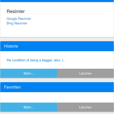
Resimler
Google Resimler
Bing Resimler
Historie
the condition of being a beggar; also, t..
Mehr...
Löschen
Favoriten
Mehr...
Löschen