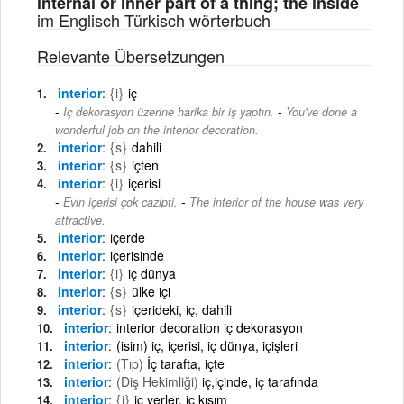
internal or inner part of a thing; the inside
im Englisch Türkisch wörterbuch
Relevante Übersetzungen
interior
{i}
iç
-
İç dekorasyon üzerine harika bir iş yaptın.
You've done a
wonderful job on the interior decoration.
interior
{s}
dahili
interior
{s}
içten
interior
{i}
içerisi
-
Evin içerisi çok cazipti.
The interior of the house was very
attractive.
interior
içerde
interior
içerisinde
interior
{i}
iç dünya
interior
{s}
ülke içi
interior
{s}
içerideki, iç, dahili
interior
interior decoration iç dekorasyon
interior
(isim) iç, içerisi, iç dünya, içişleri
interior
(Tıp)
İç tarafta, içte
interior
(Diş Hekimliği)
iç,içinde, iç tarafında
interior
{i}
iç yerler, iç kısım