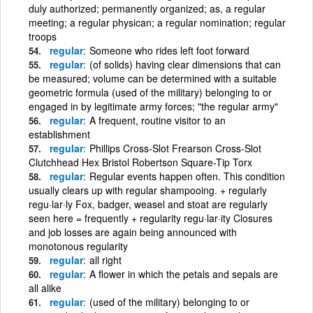
duly authorized; permanently organized; as, a regular
meeting; a regular physican; a regular nomination; regular
troops
regular
Someone who rides left foot forward
regular
(of solids) having clear dimensions that can
be measured; volume can be determined with a suitable
geometric formula (used of the military) belonging to or
engaged in by legitimate army forces; "the regular army"
regular
A frequent, routine visitor to an
establishment
regular
Phillips Cross-Slot Frearson Cross-Slot
Clutchhead Hex Bristol Robertson Square-Tip Torx
regular
Regular events happen often. This condition
usually clears up with regular shampooing. + regularly
regu·lar·ly Fox, badger, weasel and stoat are regularly
seen here = frequently + regularity regu·lar·ity Closures
and job losses are again being announced with
monotonous regularity
regular
all right
regular
A flower in which the petals and sepals are
all alike
regular
(used of the military) belonging to or