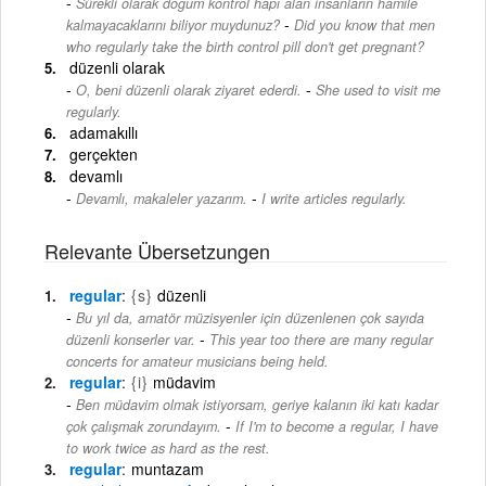
Sürekli olarak doğum kontrol hapı alan insanların hamile
-
kalmayacaklarını biliyor muydunuz?
Did you know that men
who regularly take the birth control pill don't get pregnant?
düzenli olarak
-
O, beni düzenli olarak ziyaret ederdi.
She used to visit me
regularly.
adamakıllı
gerçekten
devamlı
-
Devamlı, makaleler yazarım.
I write articles regularly.
Relevante Übersetzungen
regular
{s}
düzenli
Bu yıl da, amatör müzisyenler için düzenlenen çok sayıda
-
düzenli konserler var.
This year too there are many regular
concerts for amateur musicians being held.
regular
{i}
müdavim
Ben müdavim olmak istiyorsam, geriye kalanın iki katı kadar
-
çok çalışmak zorundayım.
If I'm to become a regular, I have
to work twice as hard as the rest.
regular
muntazam