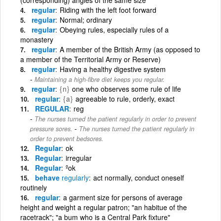
regular
Riding with the left foot forward
regular
Normal; ordinary
regular
Obeying rules, especially rules of a
monastery
regular
A member of the British Army (as opposed to
a member of the Territorial Army or Reserve)
regular
Having a healthy digestive system
Maintaining a high-fibre diet keeps you regular.
regular
{n}
one who observes some rule of life
regular
{a}
agreeable to rule, orderly, exact
REGULAR
reg
The nurses turned the patient regularly in order to prevent
-
pressure sores.
The nurses turned the patient regularly in
order to prevent bedsores.
Regular
ok
Regular
irregular
Regular
ºok
behave
regularly
act normally, conduct oneself
routinely
regular
a garment size for persons of average
height and weight a regular patron; "an habitue of the
racetrack"; "a bum who is a Central Park fixture"