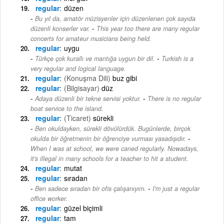
regular
düzen
Bu yıl da, amatör müzisyenler için düzenlenen çok sayıda
-
düzenli konserler var.
This year too there are many regular
concerts for amateur musicians being held.
regular
uygu
-
Türkçe çok kurallı ve mantığa uygun bir dil.
Turkish is a
very regular and logical language.
regular
(Konuşma Dili)
buz gibi
regular
(Bilgisayar)
düz
-
Adaya düzenli bir tekne servisi yoktur.
There is no regular
boat service to the island.
regular
(Ticaret)
sürekli
Ben okuldayken, sürekli dövülürdük. Bugünlerde, birçok
-
okulda bir öğretmenin bir öğrenciye vurması yasadışıdır.
When I was at school, we were caned regularly. Nowadays,
it's illegal in many schools for a teacher to hit a student.
regular
mutat
regular
sıradan
-
Ben sadece sıradan bir ofis çalışanıyım.
I'm just a regular
office worker.
regular
güzel biçimli
regular
tam