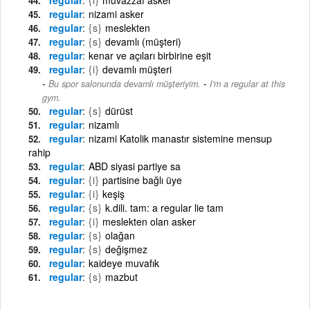
regular
nizami asker
regular
{s}
meslekten
regular
{s}
devamlı (müşteri)
regular
kenar ve açıları birbirine eşit
regular
{i}
devamlı müşteri
-
Bu spor salonunda devamlı müşteriyim.
I'm a regular at this
gym.
regular
{s}
dürüst
regular
nizamlı
regular
nizami Katolik manastır sistemine mensup
rahip
regular
ABD siyasi partiye sa
regular
{i}
partisine bağlı üye
regular
{i}
keşiş
regular
{s}
k.dili. tam: a regular lie tam
regular
{i}
meslekten olan asker
regular
{s}
olağan
regular
{s}
değişmez
regular
kaideye muvafık
regular
{s}
mazbut