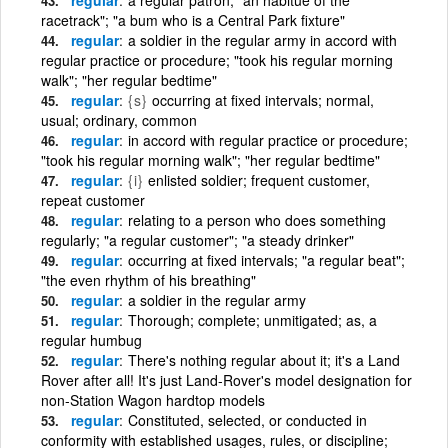
racetrack"; "a bum who is a Central Park fixture"
regular
a soldier in the regular army in accord with
regular practice or procedure; "took his regular morning
walk"; "her regular bedtime"
regular
{s}
occurring at fixed intervals; normal,
usual; ordinary, common
regular
in accord with regular practice or procedure;
"took his regular morning walk"; "her regular bedtime"
regular
{i}
enlisted soldier; frequent customer,
repeat customer
regular
relating to a person who does something
regularly; "a regular customer"; "a steady drinker"
regular
occurring at fixed intervals; "a regular beat";
"the even rhythm of his breathing"
regular
a soldier in the regular army
regular
Thorough; complete; unmitigated; as, a
regular humbug
regular
There's nothing regular about it; it's a Land
Rover after all! It's just Land-Rover's model designation for
non-Station Wagon hardtop models
regular
Constituted, selected, or conducted in
conformity with established usages, rules, or discipline;