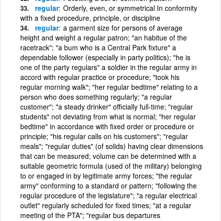
regular
Orderly, even, or symmetrical In conformity
with a fixed procedure, principle, or discipline
regular
a garment size for persons of average
height and weight a regular patron; "an habitue of the
racetrack"; "a bum who is a Central Park fixture" a
dependable follower (especially in party politics); "he is
one of the party regulars" a soldier in the regular army in
accord with regular practice or procedure; "took his
regular morning walk"; "her regular bedtime" relating to a
person who does something regularly; "a regular
customer"; "a steady drinker" officially full-time; "regular
students" not deviating from what is normal; "her regular
bedtime" in accordance with fixed order or procedure or
principle; "his regular calls on his customers"; "regular
meals"; "regular duties" (of solids) having clear dimensions
that can be measured; volume can be determined with a
suitable geometric formula (used of the military) belonging
to or engaged in by legitimate army forces; "the regular
army" conforming to a standard or pattern; "following the
regular procedure of the legislature"; "a regular electrical
outlet" regularly scheduled for fixed times; "at a regular
meeting of the PTA"; "regular bus departures