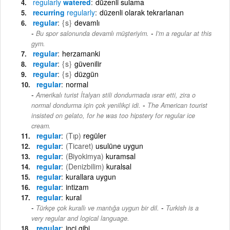
regularly
watered
düzenli sulama
recurring
regularly
düzenli olarak tekrarlanan
regular
{s}
devamlı
-
Bu spor salonunda devamlı müşteriyim.
I'm a regular at this
gym.
regular
herzamanki
regular
{s}
güvenilir
regular
{s}
düzgün
regular
normal
Amerikalı turist İtalyan stili dondurmada ısrar etti, zira o
-
normal dondurma için çok yenilikçi idi.
The American tourist
insisted on gelato, for he was too hipstery for regular ice
cream.
regular
(Tıp)
regüler
regular
(Ticaret)
usulüne uygun
regular
(Biyokimya)
kuramsal
regular
(Denizbilim)
kuralsal
regular
kurallara uygun
regular
intizam
regular
kural
-
Türkçe çok kurallı ve mantığa uygun bir dil.
Turkish is a
very regular and logical language.
regular
inci gibi