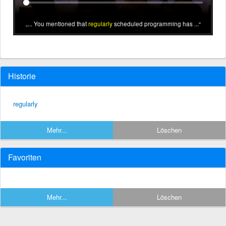
... You mentioned that
regularly
scheduled programming has ...
Historie
regularly
Mehr...
Löschen
Favoriten
Mehr...
Löschen