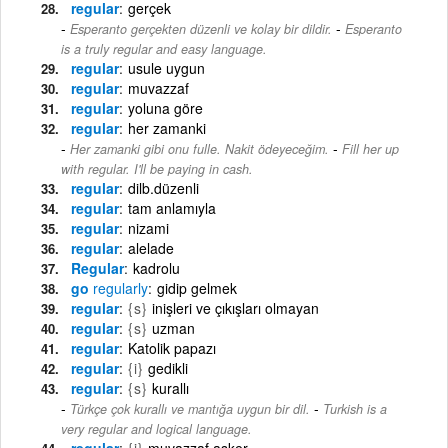
regular
gerçek
-
Esperanto gerçekten düzenli ve kolay bir dildir.
Esperanto
is a truly regular and easy language.
regular
usule uygun
regular
muvazzaf
regular
yoluna göre
regular
her zamanki
-
Her zamanki gibi onu fulle. Nakit ödeyeceğim.
Fill her up
with regular. I'll be paying in cash.
regular
dilb.düzenli
regular
tam anlamıyla
regular
nizami
regular
alelade
Regular
kadrolu
go
regularly
gidip gelmek
regular
{s}
inişleri ve çıkışları olmayan
regular
{s}
uzman
regular
Katolik papazı
regular
{i}
gedikli
regular
{s}
kurallı
-
Türkçe çok kurallı ve mantığa uygun bir dil.
Turkish is a
very regular and logical language.
regular
{i}
muvazzaf asker