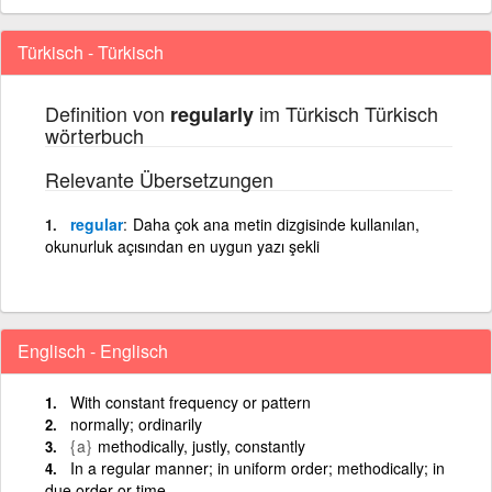
Türkisch - Türkisch
Definition von
im Türkisch Türkisch
regularly
wörterbuch
Relevante Übersetzungen
regular
Daha çok ana metin dizgisinde kullanılan,
okunurluk açısından en uygun yazı şekli
Englisch - Englisch
With constant frequency or pattern
normally; ordinarily
{a}
methodically, justly, constantly
In a regular manner; in uniform order; methodically; in
due order or time