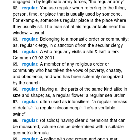
engaged in by legitimate army forces; "the regular army"
regular
You use regular when referring to the thing,
person, time, or place that is usually used by someone.
For example, someone's regular place is the place where
they usually sit. The man sat at his regular table near the
window. = usual
regular
Belonging to a monastic order or community;
as, regular clergy, in distinction dfrom the secular clergy
regular
A who regularly visits a site & isn't a jerk
Common 03 03 2001
regular
A member of any religious order or
community who has taken the vows of poverty, chastity,
and obedience, and who has been solemnly recognized
by the church
regular
Having all the parts of the same kind alike in
size and shape; as, a regular flower; a regular sea urchin
regular
often used as intensifiers; "a regular morass
of details"; "a regular nincompoop"; "he's a veritable
swine"
regular
(of solids) having clear dimensions that can
be measured; volume can be determined with a suitable
geometric formula
regular
A coffee with one cream and one sugar