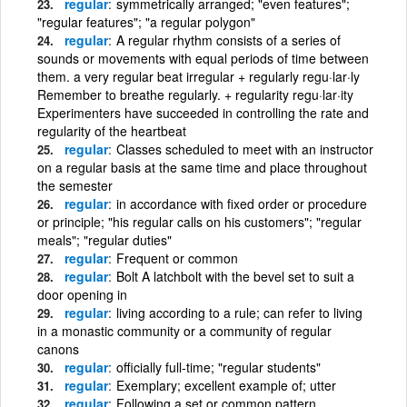
regular
symmetrically arranged; "even features";
"regular features"; "a regular polygon"
regular
A regular rhythm consists of a series of
sounds or movements with equal periods of time between
them. a very regular beat irregular + regularly regu·lar·ly
Remember to breathe regularly. + regularity regu·lar·ity
Experimenters have succeeded in controlling the rate and
regularity of the heartbeat
regular
Classes scheduled to meet with an instructor
on a regular basis at the same time and place throughout
the semester
regular
in accordance with fixed order or procedure
or principle; "his regular calls on his customers"; "regular
meals"; "regular duties"
regular
Frequent or common
regular
Bolt A latchbolt with the bevel set to suit a
door opening in
regular
living according to a rule; can refer to living
in a monastic community or a community of regular
canons
regular
officially full-time; "regular students"
regular
Exemplary; excellent example of; utter
regular
Following a set or common pattern