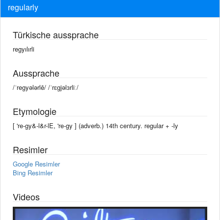
regularly
Türkische aussprache
regyılırli
Aussprache
/ˈregyələrlē/ /ˈrɛɡjəlɜrliː/
Etymologie
[ 're-gy&-l&r-lE, 're-gy ] (adverb.) 14th century. regular +‎ -ly
Resimler
Google Resimler
Bing Resimler
Videos