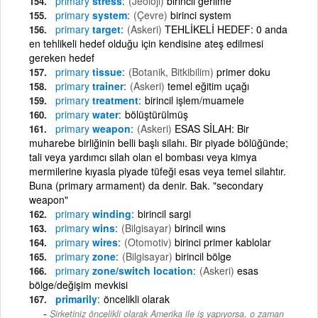
primary
stress
(Jeoloji)
birincil gerilme
primary
system
(Çevre)
birinci system
primary
target
(Askeri)
TEHLİKELİ HEDEF: 0 anda
en tehlikeli hedef olduğu için kendisine ateş edilmesi
gereken hedef
primary
tissue
(Botanik, Bitkibilim)
primer doku
primary
trainer
(Askeri)
temel eğitim uçağı
primary
treatment
birincil işlem/muamele
primary
water
bölüştürülmüş
primary
weapon
(Askeri)
ESAS SİLAH: Bir
muharebe birliğinin belli başlı silahı. Bir piyade bölüğünde;
tali veya yardımcı silah olan el bombası veya kimya
mermilerine kıyasla piyade tüfeği esas veya temel silahtır.
Buna (primary armament) da denir. Bak. "secondary
weapon"
primary
winding
birincil sargi
primary
wins
(Bilgisayar)
birincil wıns
primary
wires
(Otomotiv)
birinci primer kablolar
primary
zone
(Bilgisayar)
birincil bölge
primary
zone/switch location
(Askeri)
esas
bölge/değişim mevkisi
primarily
öncelikli olarak
Şirketiniz öncelikli olarak Amerika ile iş yapıyorsa, o zaman