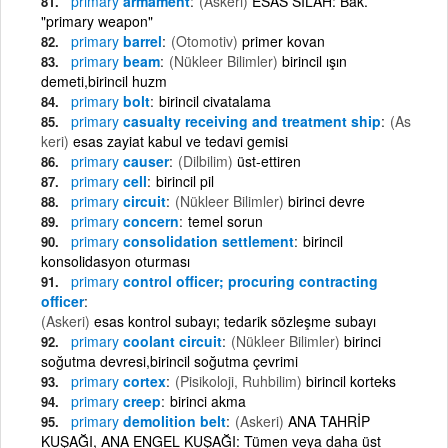
primary
armament
(Askeri)
ESAS SİLAH: Bak.
"primary weapon"
primary
barrel
(Otomotiv)
primer kovan
primary
beam
(Nükleer Bilimler)
birincil ışın
demeti,birincil huzm
primary
bolt
birincil civatalama
primary
casualty receiving and treatment ship
(As
keri)
esas zayiat kabul ve tedavi gemisi
primary
causer
(Dilbilim)
üst-ettiren
primary
cell
birincil pil
primary
circuit
(Nükleer Bilimler)
birinci devre
primary
concern
temel sorun
primary
consolidation settlement
birincil
konsolidasyon oturması
primary
control officer; procuring contracting
officer
(Askeri)
esas kontrol subayı; tedarik sözleşme subayı
primary
coolant circuit
(Nükleer Bilimler)
birinci
soğutma devresi,birincil soğutma çevrimi
primary
cortex
(Pisikoloji, Ruhbilim)
birincil korteks
primary
creep
birinci akma
primary
demolition belt
(Askeri)
ANA TAHRİP
KUŞAĞI, ANA ENGEL KUŞAĞI: Tümen veya daha üst