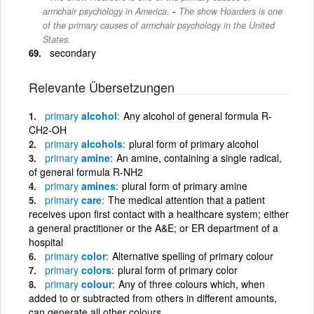
-
armchair psychology in America.
The show Hoarders is one
of the primary causes of armchair psychology in the United
States.
secondary
Relevante Übersetzungen
primary
alcohol
Any alcohol of general formula R-
CH2-OH
primary
alcohols
plural form of primary alcohol
primary
amine
An amine, containing a single radical,
of general formula R-NH2
primary
amines
plural form of primary amine
primary
care
The medical attention that a patient
receives upon first contact with a healthcare system; either
a general practitioner or the A&E; or ER department of a
hospital
primary
color
Alternative spelling of primary colour
primary
colors
plural form of primary color
primary
colour
Any of three colours which, when
added to or subtracted from others in different amounts,
can generate all other colours