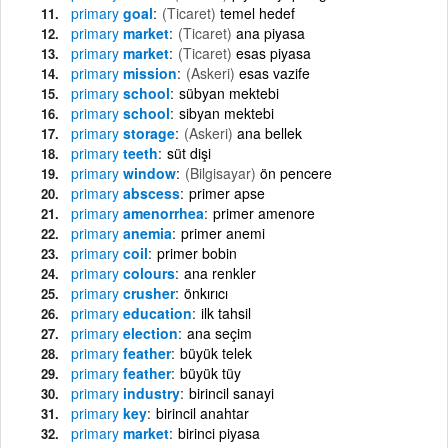
primary
goal
(Ticaret)
temel hedef
primary
market
(Ticaret)
ana piyasa
primary
market
(Ticaret)
esas piyasa
primary
mission
(Askeri)
esas vazife
primary
school
sübyan mektebi
primary
school
sibyan mektebi
primary
storage
(Askeri)
ana bellek
primary
teeth
süt dişi
primary
window
(Bilgisayar)
ön pencere
primary
abscess
primer apse
primary
amenorrhea
primer amenore
primary
anemia
primer anemi
primary
coil
primer bobin
primary
colours
ana renkler
primary
crusher
önkırıcı
primary
education
ilk tahsil
primary
election
ana seçim
primary
feather
büyük telek
primary
feather
büyük tüy
primary
industry
birincil sanayi
primary
key
birincil anahtar
primary
market
birinci piyasa