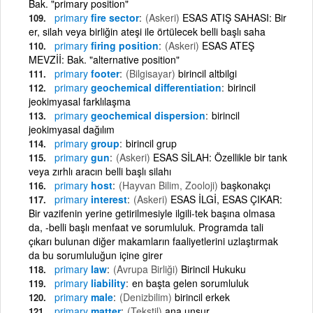
Bak. "primary position"
primary
fire sector
(Askeri)
ESAS ATIŞ SAHASI: Bir
er, silah veya birliğin ateşi ile örtülecek belli başlı saha
primary
firing position
(Askeri)
ESAS ATEŞ
MEVZİİ: Bak. "alternative position"
primary
footer
(Bilgisayar)
birincil altbilgi
primary
geochemical differentiation
birincil
jeokimyasal farklılaşma
primary
geochemical dispersion
birincil
jeokimyasal dağılım
primary
group
birincil grup
primary
gun
(Askeri)
ESAS SİLAH: Özellikle bir tank
veya zırhlı aracın belli başlı silahı
primary
host
(Hayvan Bilim, Zooloji)
başkonakçı
primary
interest
(Askeri)
ESAS İLGİ, ESAS ÇIKAR:
Bir vazifenin yerine getirilmesiyle ilgili-tek başına olmasa
da, -belli başlı menfaat ve sorumluluk. Programda tali
çıkarı bulunan diğer makamların faaliyetlerini uzlaştırmak
da bu sorumluluğun içine girer
primary
law
(Avrupa Birliği)
Birincil Hukuku
primary
liability
en başta gelen sorumluluk
primary
male
(Denizbilim)
birincil erkek
primary
matter
(Tekstil)
ana unsur