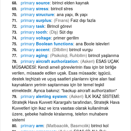
primary
source
birinci elden kaynak
primary
stress
birincil stres
primary
structure
ana yapı, ilk yapı
primary
surplus
(Finans)
Faiz dışı fazla
primary
task
Birincil görevi
primary
tooth
(Diş)
Süt dışı
primary
voltage
primer gerilim
primary
Boolean functions
ana Boole islevleri
primary
accent
(Dilbilim)
birincil vurgu
primary
aging
(Pisikoloji, Ruhbilim)
birincil yaşlanma
primary
aircraft authorization
(Askeri)
ESAS UÇAK
MÜSAADESİ: Kendi ameli görevlerinin ifası için bir birliğe
verilen, müsaade edilen uçak. Esas müsaade; işgücü,
destek teçhizatı ve uçuş saatleri planlarını içine alan faal
kaynakların yerinin saptanması için bir temel teşkil
etmektedir. Ayrıca bakınız: "backup aircraft authorization"
primary
alerting system
(Askeri)
İLK İKAZ SİSTEMİ:
Stratejik Hava Kuvveti Karargahı tarafından, Stratejik Hava
Kuvvetleri için ikaz ve icra vasıtası olarak kullanılmak
üzere, şebeke halinde kiralanmış, telefon muhabere
sistemi
primary
arm
(Matbaacılık, Basımcılık)
birinci kol