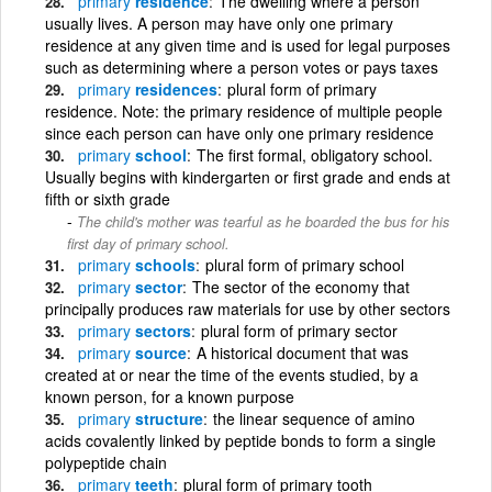
primary
residence
The dwelling where a person
usually lives. A person may have only one primary
residence at any given time and is used for legal purposes
such as determining where a person votes or pays taxes
primary
residences
plural form of primary
residence. Note: the primary residence of multiple people
since each person can have only one primary residence
primary
school
The first formal, obligatory school.
Usually begins with kindergarten or first grade and ends at
fifth or sixth grade
The child's mother was tearful as he boarded the bus for his
first day of primary school.
primary
schools
plural form of primary school
primary
sector
The sector of the economy that
principally produces raw materials for use by other sectors
primary
sectors
plural form of primary sector
primary
source
A historical document that was
created at or near the time of the events studied, by a
known person, for a known purpose
primary
structure
the linear sequence of amino
acids covalently linked by peptide bonds to form a single
polypeptide chain
primary
teeth
plural form of primary tooth