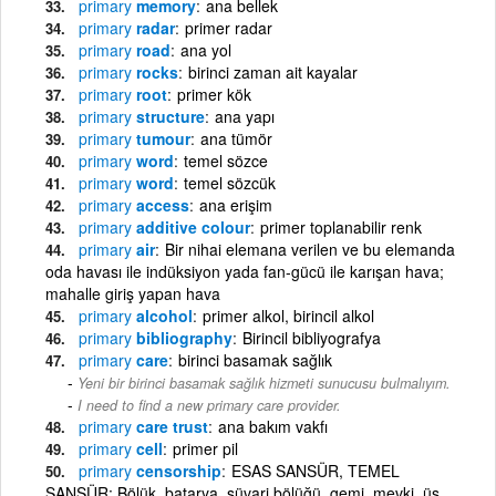
primary
memory
ana bellek
primary
radar
primer radar
primary
road
ana yol
primary
rocks
birinci zaman ait kayalar
primary
root
primer kök
primary
structure
ana yapı
primary
tumour
ana tümör
primary
word
temel sözce
primary
word
temel sözcük
primary
access
ana erişim
primary
additive colour
primer toplanabilir renk
primary
air
Bir nihai elemana verilen ve bu elemanda
oda havası ile indüksiyon yada fan-gücü ile karışan hava;
mahalle giriş yapan hava
primary
alcohol
primer alkol, birincil alkol
primary
bibliography
Birincil bibliyografya
primary
care
birinci basamak sağlık
Yeni bir birinci basamak sağlık hizmeti sunucusu bulmalıyım.
-
I need to find a new primary care provider.
primary
care trust
ana bakım vakfı
primary
cell
primer pil
primary
censorship
ESAS SANSÜR, TEMEL
SANSÜR: Bölük, batarya, süvari bölüğü, gemi, mevki, üs