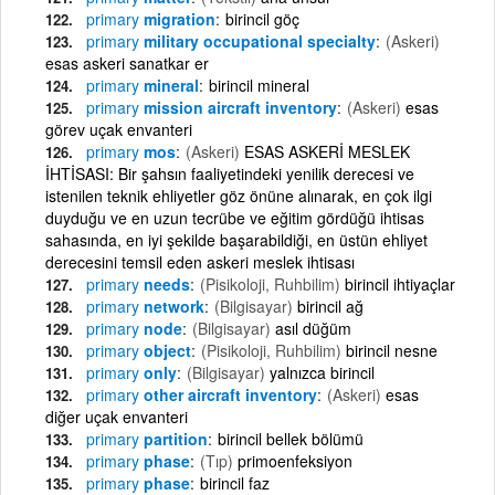
primary
migration
birincil göç
primary
military occupational specialty
(Askeri)
esas askeri sanatkar er
primary
mineral
birincil mineral
primary
mission aircraft inventory
(Askeri)
esas
görev uçak envanteri
primary
mos
(Askeri)
ESAS ASKERİ MESLEK
İHTİSASI: Bir şahsın faaliyetindeki yenilik derecesi ve
istenilen teknik ehliyetler göz önüne alınarak, en çok ilgi
duyduğu ve en uzun tecrübe ve eğitim gördüğü ihtisas
sahasında, en iyi şekilde başarabildiği, en üstün ehliyet
derecesini temsil eden askeri meslek ihtisası
primary
needs
(Pisikoloji, Ruhbilim)
birincil ihtiyaçlar
primary
network
(Bilgisayar)
birincil ağ
primary
node
(Bilgisayar)
asıl düğüm
primary
object
(Pisikoloji, Ruhbilim)
birincil nesne
primary
only
(Bilgisayar)
yalnızca birincil
primary
other aircraft inventory
(Askeri)
esas
diğer uçak envanteri
primary
partition
birincil bellek bölümü
primary
phase
(Tıp)
primoenfeksiyon
primary
phase
birincil faz