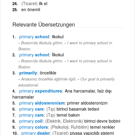
(Ticaret)
ilk el
en önemli
Relevante Übersetzungen
primary
school
ilkokul
-
Boston'da ilkokula gittim.
I went to primary school in
Boston.
primary
school
İlkokul
-
Boston'da ilkokula gittim.
I went to primary school in
Boston.
primarily
öncelikle
-
Amacımız öncelikle eğitimle ilgili.
Our goal is primarily
educational.
primary
expenditures
Ana harcamalar, faiz dışı
harcamalar
primary
aldosteronism
primer aldosteronizm
primary
care
(Tıp)
birinci basamak tedavi
primary
care
(Tıp)
temel bakım
primary
coil
(Elektrik, Elektronik)
birinci devre bobini
primary
colors
(Pisikoloji, Ruhbilim)
temel renkler
primary
dealer
(Ticaret)
piyasa yapıcılığı sistemi