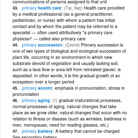
communications of persons assigned to that unit
primary
health care
(Tıp, İlaç)
Health care provided
by a medical professional (as a general practitioner,
pediatrician, or nurse) with whom a patient has initial
contact and by whom the patient may be referred to a
specialist ― often used attributively "a primary care
physician" ― called also primary care
primary
succession
(Çevre)
Primary succession is
one of two types of biological and ecological succession of
plant life, occurring in an environment in which new
substrate devoid of vegetation and usually lacking soil,
such as a lava flow or area left from retreated glacier, is
deposited. In other words, it is the gradual growth of an
ecosystem over a longer period
primary
accent
emphasis in pronunciation, stress in
pronunciation
primary
aging
{i}
gradual maturational processes,
normal processes of aging, natural changes that take
place as we grow older, natural changes that occur with no
relation to illness or disease (such as wrinkles, baldness in
men, menopause, need for reading glasses, etc.)
primary
battery
A battery that cannot be charged
See secondary battery