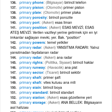
primary
phone
(Bilgisayar)
birincil telefon
primary
piston
(Otomotiv)
primer piston
primary
plate
(Otomotiv)
primer plaka
primary
porosity
birincil porozite
primary
port
(Askeri)
esas liman
primary
position
(Askeri)
ESAS MEVZİ; ESAS
ATEŞ MEVZİ: Verilen vazifeyi yerine getirmek için en iyi
imkanlar sağlayan mevki, yer. Bak. "position"
primary
powers
temel yetkiler
primary
radar
(Askeri)
YANSITMA RADARI: Yalnız
yansıtmadan faydalanan radar
primary
radar
(Askeri)
ana radar
primary
rights
(Politika, Siyaset)
birincil haklar
primary
runway
(Havacılık)
ana pist
primary
sector
(Ticaret)
birincil sektör
primary
shaft
primer şaft
primary
shaft
vites kutusu ana mili
primary
stain
birincil boya
primary
standard
birincil standart
primary
station
(Askeri)
esas gözetleme yeri
primary
storage
(Askeri)
ANA BELLEK: Bilgisayarın
asıl hafızası