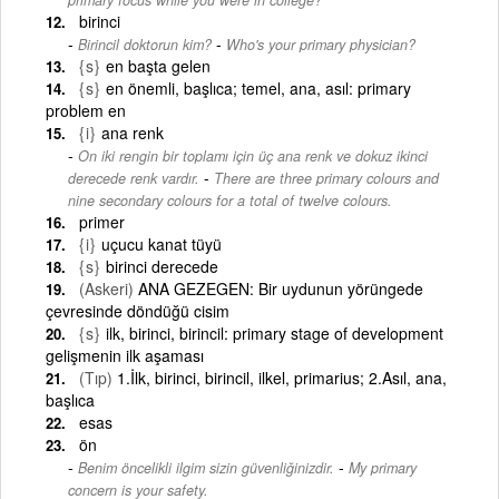
birinci
-
Birincil doktorun kim?
Who's your primary physician?
{s}
en başta gelen
{s}
en önemli, başlıca; temel, ana, asıl: primary
problem en
{i}
ana renk
On iki rengin bir toplamı için üç ana renk ve dokuz ikinci
-
derecede renk vardır.
There are three primary colours and
nine secondary colours for a total of twelve colours.
primer
{i}
uçucu kanat tüyü
{s}
birinci derecede
(Askeri)
ANA GEZEGEN: Bir uydunun yörüngede
çevresinde döndüğü cisim
{s}
ilk, birinci, birincil: primary stage of development
gelişmenin ilk aşaması
(Tıp)
1.İlk, birinci, birincil, ilkel, primarius; 2.Asıl, ana,
başlıca
esas
ön
-
Benim öncelikli ilgim sizin güvenliğinizdir.
My primary
concern is your safety.