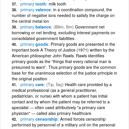
primary
tooth
milk tooth
primary
valence
in a coordination compound, the
number of negative ions needed to satisfy the charge on
the central metal ion
primary
balance
(Bilim, İlim)
Government net
borrowing or net lending, excluding interest payments on
consolidated government liabilities
primary
goods
Primary goods are presented in the
important book A Theory of Justice (1971) written by the
American philosopher John Rawls. Rawls identifies
primary goods as the “things that every rational man is
presumed to want”. Thus primary goods are the common
base for the unanimous selection of the justice principle in
the original position
primary
care
(Tıp, İlaç)
Health care provided by a
medical professional (as a general practitioner,
pediatrician, or nurse) with whom a patient has initial
contact and by whom the patient may be referred to a
specialist ― often used attributively "a primary care
physician" ― called also primary healthcare
primary
censorship
Armed forces censorship
performed by personnel of a military unit on the personal