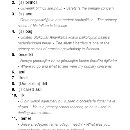
{s}
birincil
-
Güvenlik birincil sorundur.
Safety is the primary concern.
{s}
ana
-
Onun başarısızlığının ana nedeni tembelliktir.
The primary
cause of his failure is laziness.
{s}
baş
Gösteri Stokçular Amerika'da koltuk psikolojinin başlıca
-
nedenlerinden biridir.
The show Hoarders is one of the
primary causes of armchair psychology in America.
öncelikli
Nereye gideceğim ve ne göreceğim benim öncelikli ilgilerim.
-
Where to go and what to see were my primary concerns.
asıl
ilksel
(Denizbilim)
ilkil
(Ticaret)
asli
ilk
O bir ilkokul öğretmeni bu yüzden o çocuklarla ilgilenmeye
-
alışkın.
He is a primary school teacher, so he is used to
dealing with children.
temel
-
Üniversitedeyken temel odağın neydi?
What was your
primary focus while you were in college?