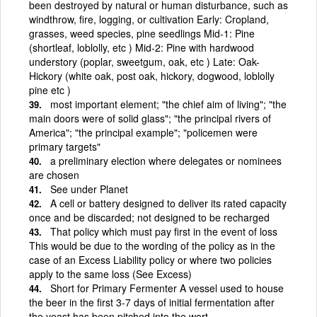
been destroyed by natural or human disturbance, such as
windthrow, fire, logging, or cultivation Early: Cropland,
grasses, weed species, pine seedlings Mid-1: Pine
(shortleaf, loblolly, etc ) Mid-2: Pine with hardwood
understory (poplar, sweetgum, oak, etc ) Late: Oak-
Hickory (white oak, post oak, hickory, dogwood, loblolly
pine etc )
most important element; "the chief aim of living"; "the
main doors were of solid glass"; "the principal rivers of
America"; "the principal example"; "policemen were
primary targets"
a preliminary election where delegates or nominees
are chosen
See under Planet
A cell or battery designed to deliver its rated capacity
once and be discarded; not designed to be recharged
That policy which must pay first in the event of loss
This would be due to the wording of the policy as in the
case of an Excess Liability policy or where two policies
apply to the same loss (See Excess)
Short for Primary Fermenter A vessel used to house
the beer in the first 3-7 days of initial fermentation after
the yeast has been pitched into the wort