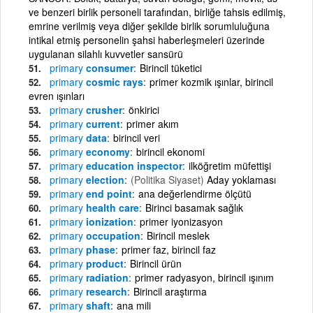
ve benzeri birlik personeli tarafından, birliğe tahsis edilmiş,
emrine verilmiş veya diğer şekilde birlik sorumluluğuna
intikal etmiş personelin şahsi haberleşmeleri üzerinde
uygulanan silahlı kuvvetler sansürü
primary
consumer
Birincil tüketici
primary
cosmic rays
primer kozmik ışınlar, birincil
evren ışınları
primary
crusher
önkirici
primary
current
primer akım
primary
data
birincil veri
primary
economy
birincil ekonomi
primary
education inspector
ilköğretim müfettişi
primary
election
(Politika Siyaset)
Aday yoklaması
primary
end point
ana değerlendirme ölçütü
primary
health care
Birinci basamak sağlık
primary
ionization
primer iyonizasyon
primary
occupation
Birincil meslek
primary
phase
primer faz, birincil faz
primary
product
Birincil ürün
primary
radiation
primer radyasyon, birincil ışınım
primary
research
Birincil araştırma
primary
shaft
ana mili