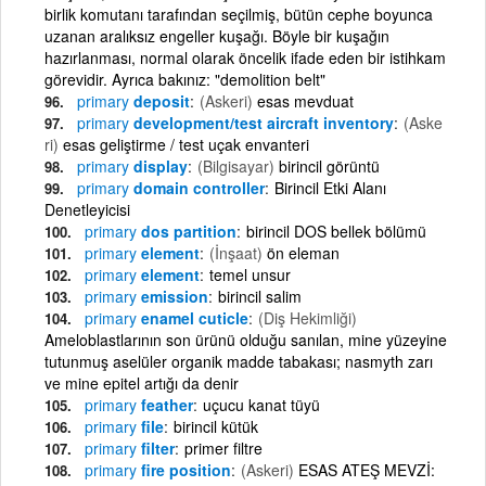
birlik komutanı tarafından seçilmiş, bütün cephe boyunca
uzanan aralıksız engeller kuşağı. Böyle bir kuşağın
hazırlanması, normal olarak öncelik ifade eden bir istihkam
görevidir. Ayrıca bakınız: "demolition belt"
primary
deposit
(Askeri)
esas mevduat
primary
development/test aircraft inventory
(Aske
ri)
esas geliştirme / test uçak envanteri
primary
display
(Bilgisayar)
birincil görüntü
primary
domain controller
Birincil Etki Alanı
Denetleyicisi
primary
dos partition
birincil DOS bellek bölümü
primary
element
(İnşaat)
ön eleman
primary
element
temel unsur
primary
emission
birincil salim
primary
enamel cuticle
(Diş Hekimliği)
Ameloblastlarının son ürünü olduğu sanılan, mine yüzeyine
tutunmuş aselüler organik madde tabakası; nasmyth zarı
ve mine epitel artığı da denir
primary
feather
uçucu kanat tüyü
primary
file
birincil kütük
primary
filter
primer filtre
primary
fire position
(Askeri)
ESAS ATEŞ MEVZİ: