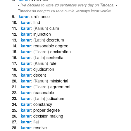
-
I've decided to write 20 sentences every day on Tatoeba.
Tatoeba'da her gün 20 tane cümle yazmaya karar verdim.
karar
ordinance
karar
find
karar
(Kanun)
claim
karar
injunction
karar
(Latin)
decretum
karar
reasonable degree
karar
(Ticaret)
declaration
karar
(Latin)
sententia
karar
(Kanun)
rule
karar
dijudication
karar
decent
karar
(Kanun)
ministerial
karar
(Ticaret)
agreement
karar
reasonable
karar
(Latin)
judicatum
karar
constancy
karar
proper degree
karar
decision making
karar
fiat
karar
resolve