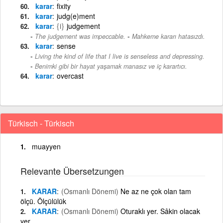
karar
fixity
karar
judg(e)ment
karar
{i}
judgement
-
The judgement was impeccable.
Mahkeme kararı hatasızdı.
karar
sense
Living the kind of life that I live is senseless and depressing.
-
Benimki gibi bir hayat yaşamak manasız ve iç karartıcı.
karar
overcast
Türkisch - Türkisch
muayyen
Relevante Übersetzungen
KARAR
(Osmanlı Dönemi)
Ne az ne çok olan tam
ölçü. Ölçülülük
KARAR
(Osmanlı Dönemi)
Oturaklı yer. Sâkin olacak
yer