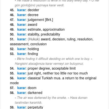
He made a resolution to write in his diary every day.
O her
gün günlüğünü yazmaya karar verdi.
karar
decider
karar
decree
karar
judgement [Brit.]
karar
award
karar
estimate, approximation
karar
stability, predictability
karar
(Hukuk)
award, decision, ruling, resolution,
assessment, conclusion
karar
holding
karar
finding
-
We're finding it difficult deciding on which one to buy.
Hangisini alacağımıza karar vermeyi zor buluyoruz.
karar
proper degree, acceptable limit
karar
just right, neither too little nor too much
karar
classical Turkish mus. a return to the original
mode
karar
doom
karar
darkened
-
The air was darkened by the smoke.
Hava duman
tarafından karartıldı.
karar
perpetuity