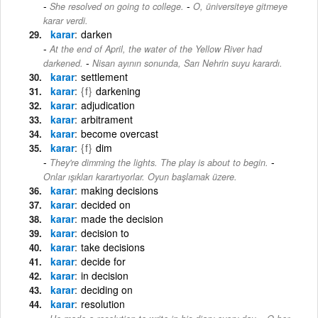
-
She resolved on going to college.
O, üniversiteye gitmeye
karar verdi.
karar
darken
At the end of April, the water of the Yellow River had
-
darkened.
Nisan ayının sonunda, Sarı Nehrin suyu karardı.
karar
settlement
karar
{f}
darkening
karar
adjudication
karar
arbitrament
karar
become overcast
karar
{f}
dim
-
They're dimming the lights. The play is about to begin.
Onlar ışıkları karartıyorlar. Oyun başlamak üzere.
karar
making decisions
karar
decided on
karar
made the decision
karar
decision to
karar
take decisions
karar
decide for
karar
in decision
karar
deciding on
karar
resolution
-