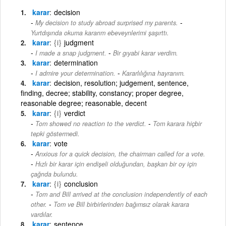
karar
decision
-
My decision to study abroad surprised my parents.
Yurtdışında okuma kararım ebeveynlerimi şaşırttı.
karar
{i}
judgment
-
I made a snap judgment.
Bir gıyabi karar verdim.
karar
determination
-
I admire your determination.
Kararlılığına hayranım.
karar
decision, resolution; judgement, sentence,
finding, decree; stability, constancy; proper degree,
reasonable degree; reasonable, decent
karar
{i}
verdict
-
Tom showed no reaction to the verdict.
Tom karara hiçbir
tepki göstermedi.
karar
vote
Anxious for a quick decision, the chairman called for a vote.
-
Hızlı bir karar için endişeli olduğundan, başkan bir oy için
çağrıda bulundu.
karar
{i}
conclusion
Tom and Bill arrived at the conclusion independently of each
-
other.
Tom ve Bill birbirlerinden bağımsız olarak karara
vardılar.
karar
sentence