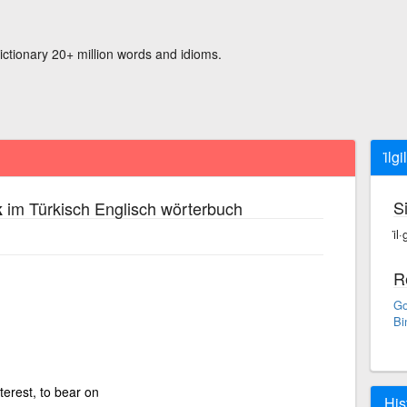
ictionary 20+ million words and idioms.
i̇l
S
im Türkisch Englisch wörterbuch
k
i̇l
R
Go
Bi
terest, to bear on
His