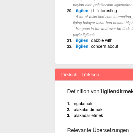
payları alan politikacıları ilgilendire
ilgilen
{f}
interesting
A lot of folks find cars interesting,
ilginç buluyor fakat ben onların hiç b
He goes in for whatever he finds 
şeyle ilgilenir.
ilgilen
dabble with
ilgilen
concern about
Türkisch - Türkisch
Definition von
i̇lgilendirme
ırgalamak
alakalandırmak
alakadar etmek
Relevante Übersetzungen