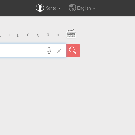
Konto
English
ç
ı
ğ
ö
ş
ü
â