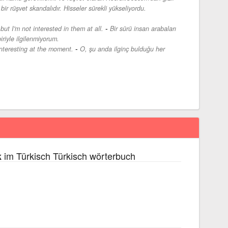
n bir rüşvet skandalıdır. Hisseler sürekli yükseliyordu.
-
 but I'm not interested in them at all.
Bir sürü insan arabaları
iriyle ilgilenmiyorum.
-
interesting at the moment.
O, şu anda ilginç bulduğu her
im Türkisch Türkisch wörterbuch
k