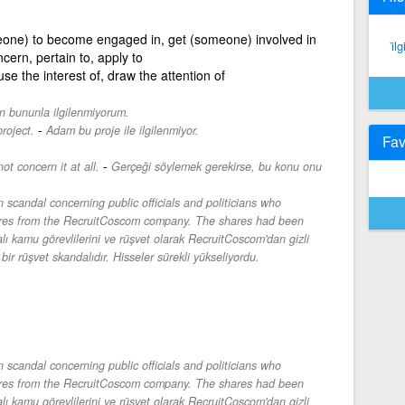
one) to become engaged in, get (someone) involved in
i̇l
ncern, pertain to, apply to
use the interest of, draw the attention of
n bununla ilgilenmiyorum.
-
roject.
Adam bu proje ile ilgilenmiyor.
Fav
-
ot concern it at all.
Gerçeği söylemek gerekirse, bu konu onu
n scandal concerning public officials and politicians who
ares from the RecruitCoscom company. The shares had been
ı kamu görevlilerini ve rüşvet olarak RecruitCoscom'dan gizli
n bir rüşvet skandalıdır. Hisseler sürekli yükseliyordu.
n scandal concerning public officials and politicians who
ares from the RecruitCoscom company. The shares had been
ı kamu görevlilerini ve rüşvet olarak RecruitCoscom'dan gizli