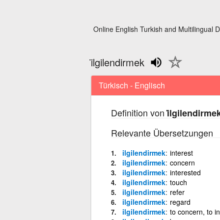
Online English Turkish and Multilingual D
i̇lgilendirmek
Türkisch - Englisch
Definition von
i̇lgilendirme
Relevante Übersetzungen
ilgilendirmek
interest
ilgilendirmek
concern
ilgilendirmek
interested
ilgilendirmek
touch
ilgilendirmek
refer
ilgilendirmek
regard
ilgilendirmek
to concern, to in