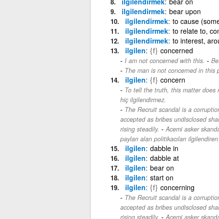
ilgilendirmek
bear on
ilgilendirmek
bear upon
ilgilendirmek
to cause (some
ilgilendirmek
to relate to, co
ilgilendirmek
to interest, aro
ilgilen
{f}
concerned
-
I am not concerned with this.
Be
The man is not concerned in this p
ilgilen
{f}
concern
To tell the truth, this matter does n
hiç ilgilendirmez.
The Recruit scandal is a corruptio
accepted as bribes undisclosed sh
-
rising steadily.
Acemi asker skandal
payları alan politikacıları ilgilendire
ilgilen
dabble in
ilgilen
dabble at
ilgilen
bear on
ilgilen
start on
ilgilen
{f}
concerning
The Recruit scandal is a corruptio
accepted as bribes undisclosed sh
-
rising steadily.
Acemi asker skandal