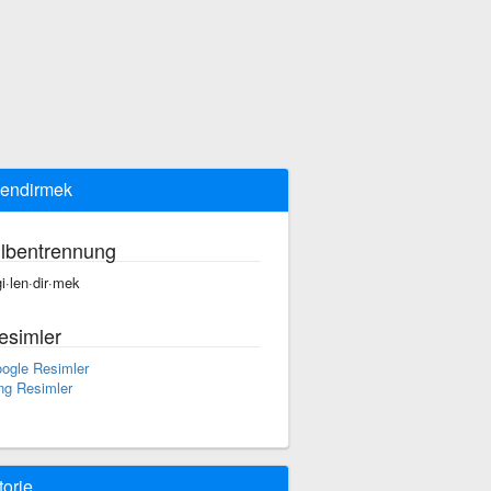
gilendirmek
ilbentrennung
·gi·len·dir·mek
esimler
ogle Resimler
ng Resimler
torie