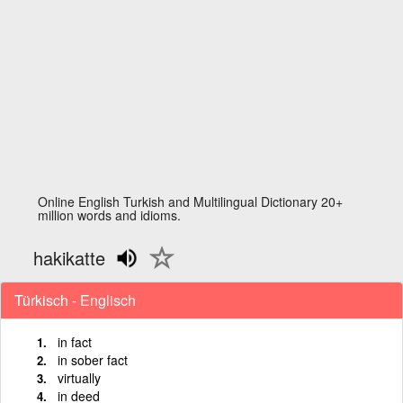
Online English Turkish and Multilingual Dictionary 20+
million words and idioms.
hakikatte
Türkisch - Englisch
in fact
in sober fact
virtually
in deed