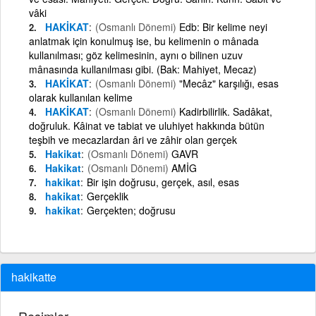
vâki
HAKİKAT
(Osmanlı Dönemi)
Edb: Bir kelime neyi
anlatmak için konulmuş ise, bu kelimenin o mânada
kullanılması; göz kelimesinin, aynı o bilinen uzuv
mânasında kullanılması gibi. (Bak: Mahiyet, Mecaz)
HAKİKAT
(Osmanlı Dönemi)
"Mecâz" karşılığı, esas
olarak kullanılan kelime
HAKİKAT
(Osmanlı Dönemi)
Kadirbilirlik. Sadâkat,
doğruluk. Kâinat ve tabiat ve uluhiyet hakkında bütün
teşbih ve mecazlardan âri ve zâhir olan gerçek
Hakikat
(Osmanlı Dönemi)
GAVR
Hakikat
(Osmanlı Dönemi)
AMİG
hakikat
Bir işin doğrusu, gerçek, asıl, esas
hakikat
Gerçeklik
hakikat
Gerçekten; doğrusu
hakikatte
Resimler