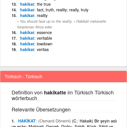
hakikat
the true
hakikat
fact, truth, reality; really, truly
hakikat
reality
-
You should face up to the reality.
Hakikati metanetle
karşılaman iktiza eder.
hakikat
essence
hakikat
veritable
hakikat
lowdown
hakikat
veritas
Türkisch - Türkisch
Definition von
im Türkisch Türkisch
hakikatte
wörterbuch
Relevante Übersetzungen
HAKİKAT
(Osmanlı Dönemi)
(C.: Hakaik) Bir şeyin aslı
ve esâsı. Mahiyeti. Gerçek. Doğru. Sahih. Künh. Sâbit ve