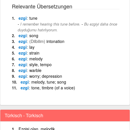
Relevante Übersetzungen
ezgi
tune
-
I remember hearing this tune before.
Bu ezgiyi daha önce
duyduğumu hatırlıyorum.
ezgi
song
ezgi
(Dilbilim)
intonation
ezgi
lay
ezgi
strain
ezgi
melody
ezgi
style, tempo
ezgi
warble
ezgi
worry; depression
ezgi
melody, tune; song
ezgi
tone, timbre (of a voice)
Türkisch - Türkisch
Ezgisi olan, melodik