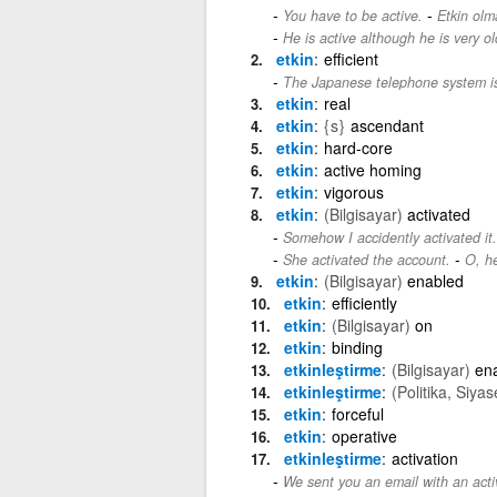
-
You have to be active.
Etkin olm
He is active although he is very ol
etkin
efficient
The Japanese telephone system is 
etkin
real
etkin
{s}
ascendant
etkin
hard-core
etkin
active homing
etkin
vigorous
etkin
(Bilgisayar)
activated
Somehow I accidently activated it.
-
She activated the account.
O, he
etkin
(Bilgisayar)
enabled
etkin
efficiently
etkin
(Bilgisayar)
on
etkin
binding
etkinleştirme
(Bilgisayar)
ena
etkinleştirme
(Politika, Siyas
etkin
forceful
etkin
operative
etkinleştirme
activation
We sent you an email with an activ