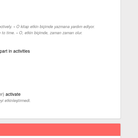
-
ctively.
O kitap etkin biçimde yazmana yardım ediyor.
-
 to time.
O, etkin biçimde, zaman zaman olur.
art in activities
er)
activate
yi etkinleştirmedi.