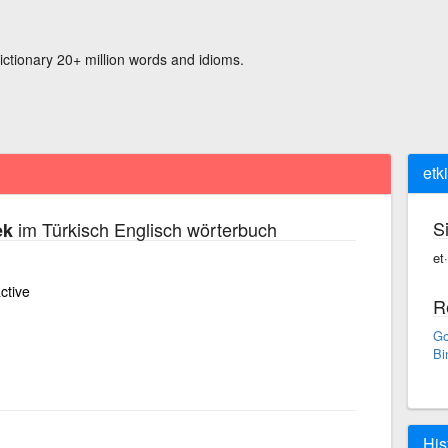
ictionary 20+ million words and idioms.
etk
S
im Türkisch Englisch wörterbuch
ek
et
ctive
R
Go
Bi
His