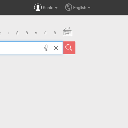
Konto
English
ç
ı
ğ
ö
ş
ü
â