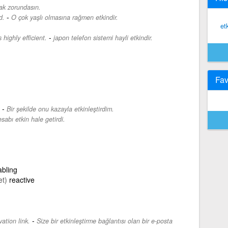
ak zorundasın.
-
d.
O çok yaşlı olmasına rağmen etkindir.
et
-
highly efficient.
japon telefon sistemi hayli etkindir.
Fav
-
Bir şekilde onu kazayla etkinleştirdim.
sabı etkin hale getirdi.
bling
et)
reactive
-
ation link.
Size bir etkinleştirme bağlantısı olan bir e-posta