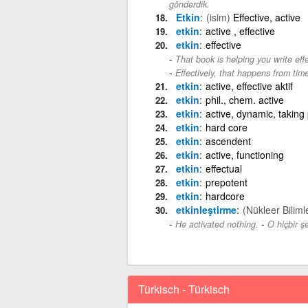
gönderdik.
Etkin
(isim)
Effective, active
etkin
active , effective
etkin
effective
That book is helping you write effe
Effectively, that happens from time
etkin
active, effective aktif
etkin
phil., chem. active
etkin
active, dynamic, taking p
etkin
hard core
etkin
ascendent
etkin
active, functioning
etkin
effectual
etkin
prepotent
etkin
hardcore
etkinleştirme
(Nükleer Biliml
-
He activated nothing.
O hiçbir şe
Türkisch - Türkisch