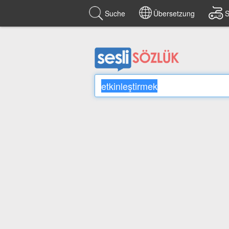
Suche
Übersetzung
S