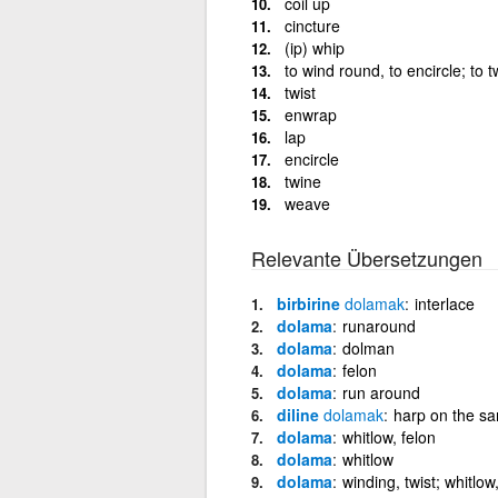
coil up
cincture
(ip) whip
to wind round, to encircle; to t
twist
enwrap
lap
encircle
twine
weave
Relevante Übersetzungen
birbirine
dolamak
interlace
dolama
runaround
dolama
dolman
dolama
felon
dolama
run around
diline
dolamak
harp on the sa
dolama
whitlow, felon
dolama
whitlow
dolama
winding, twist; whitlow