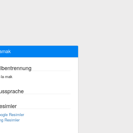
lamak
ilbentrennung
·la·mak
ussprache
esimler
ogle Resimler
ng Resimler