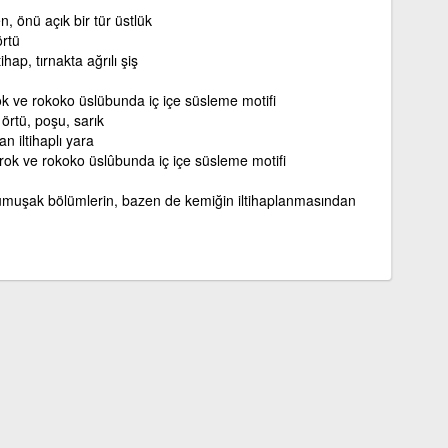
n, önü açık bir tür üstlük
örtü
hap, tırnakta ağrılı şiş
rok ve rokoko üslübunda iç içe süsleme motifi
 örtü, poşu, sarık
n iltihaplı yara
arok ve rokoko üslûbunda iç içe süsleme motifi
umuşak bölümlerin, bazen de kemiğin iltihaplanmasından