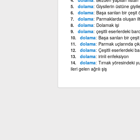
dolama
Giysilerin üstüne giyile
dolama
Başa sarılan bir çeşit 
dolama
Parmaklarda oluşan ilti
dolama
Dolamak işi
dolama
çeşitli eserlerdeki ba
dolama
Başa sarılan bir çeşit
dolama
Parmak uçlarında çıka
dolama
Çeşitli eserlerdeki b
dolama
irinli enfeksiyon
dolama
Tırnak yöresindeki y
ileri gelen ağrılı şiş