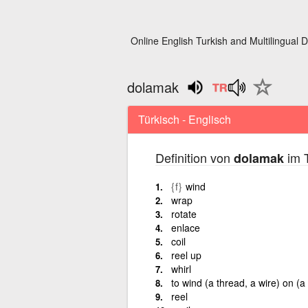
Online English Turkish and Multilingual D
dolamak
Türkisch - Englisch
Definition von
im T
dolamak
{f}
wind
wrap
rotate
enlace
coil
reel up
whirl
to wind (a thread, a wire) on (a 
reel