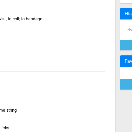
His
wist, to coil; to bandage
do
Fav
me string
, felon