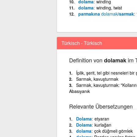
dolama
winding
dolama
winding, twist
parmakına
dolamak
/sarmak
Türkisch - Türkisch
Definition von
im T
dolamak
İplik, şerit, tel gibi nesneleri 
Sarmak, kavuşturmak
Sarmak, kavuşturmak: "Kollarını
Abasıyanık
Relevante Übersetzungen
Dolama
etyaran
Dolama
kurlağan
dolama
çok düğmeli gömlek
dolama
Bezden yapılan fistan