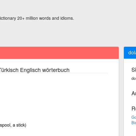
ictionary 20+ million words and idioms.
do
S
ürkisch Englisch wörterbuch
do
A
R
Go
Bi
spool, a stick)