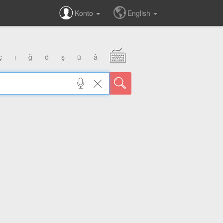
Konto
English
ç
ı
ğ
ö
ş
ü
â