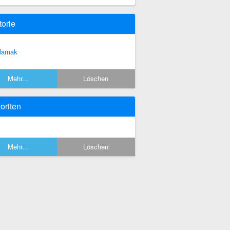
torie
lamak
Mehr...
Löschen
oriten
Mehr...
Löschen