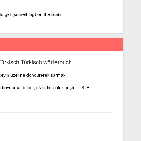
to get (something) on the brain
ürkisch Türkisch wörterbuch
bir şeyin üzerine döndürerek sarmak
 boynuma doladı, dizlerime oturmuştu."- S. F.