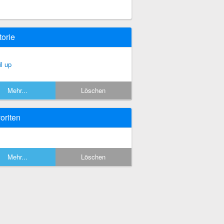
torie
il up
Mehr...
Löschen
oriten
Mehr...
Löschen