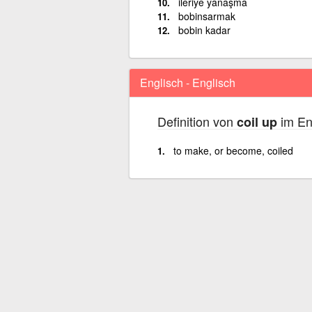
ileriye yanaşma
bobinsarmak
bobin kadar
Englisch - Englisch
Definition von
im En
coil up
to make, or become, coiled