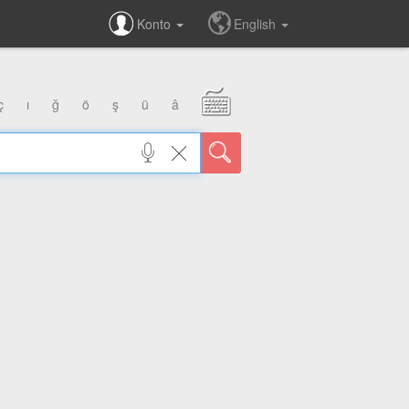
Konto
English
ç
ı
ğ
ö
ş
ü
â