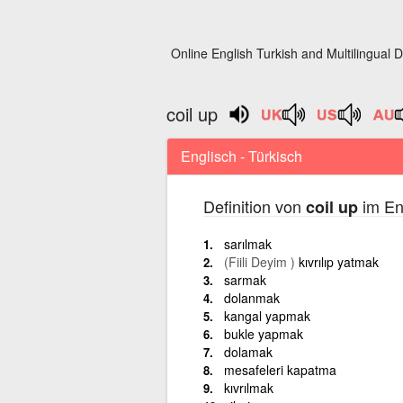
Online English Turkish and Multilingual D
coil up
Englisch - Türkisch
Definition von
im En
coil up
sarılmak
(Fiili Deyim )
kıvrılıp yatmak
sarmak
dolanmak
kangal yapmak
bukle yapmak
dolamak
mesafeleri kapatma
kıvrılmak