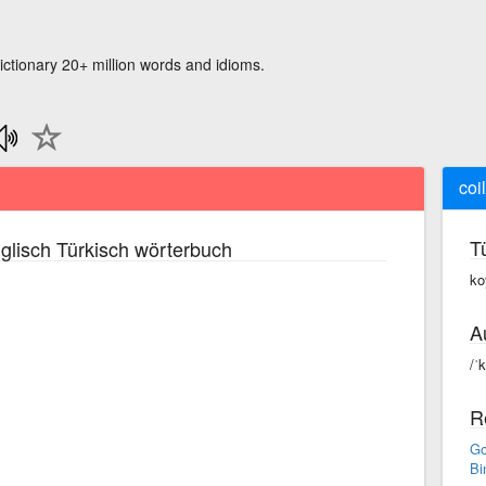
ictionary 20+ million words and idioms.
coi
T
glisch Türkisch wörterbuch
ko
A
/ˈk
R
Go
Bi