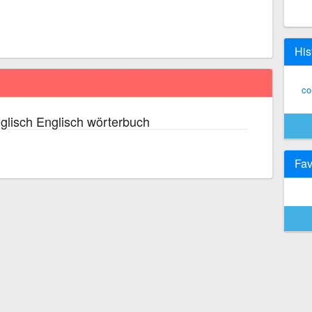
His
co
glisch Englisch wörterbuch
Fav