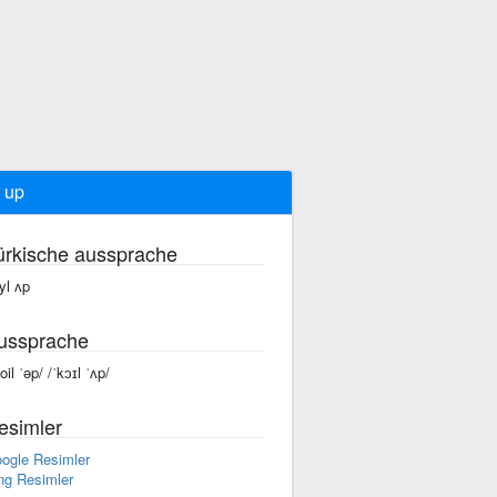
l up
ürkische aussprache
yl ʌp
ussprache
oil ˈəp/ /ˈkɔɪl ˈʌp/
esimler
ogle Resimler
ng Resimler