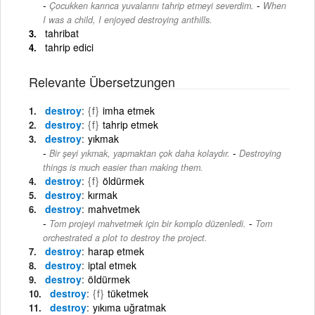
-
Çocukken karınca yuvalarını tahrip etmeyi severdim.
When
I was a child, I enjoyed destroying anthills.
tahribat
tahrip edici
Relevante Übersetzungen
destroy
{f}
imha etmek
destroy
{f}
tahrip etmek
destroy
yıkmak
-
Bir şeyi yıkmak, yapmaktan çok daha kolaydır.
Destroying
things is much easier than making them.
destroy
{f}
öldürmek
destroy
kırmak
destroy
mahvetmek
-
Tom projeyi mahvetmek için bir komplo düzenledi.
Tom
orchestrated a plot to destroy the project.
destroy
harap etmek
destroy
iptal etmek
destroy
öIdürmek
destroy
{f}
tüketmek
destroy
yıkıma uğratmak