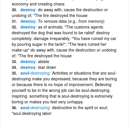
economy and creating chaos
destroy
do away with, cause the destruction or
undoing of; "The fire destroyed the house
destroy
To remove data (e.g., from memory)
destroy
as of animals; "The customs agents
destroyed the dog that was found to be rabid" destroy
completely; damage irreparably; "You have ruined my car
by pouring sugar in the tank!"; "The tears ruined her
make-up" do away with, cause the destruction or undoing
of; "The fire destroyed the house
destroy
ablate
destroy
tear down
soul-
destroying
Activities or situations that are soul-
destroying make you depressed, because they are boring
or because there is no hope of improvement. Believing
yourself to be in the wrong job can be soul-destroying.
inspiring. something that is soul-destroying is extremely
boring or makes you feel very unhappy
soul-
destroying
destructive to the spirit or soul;
"soul-destroying labor