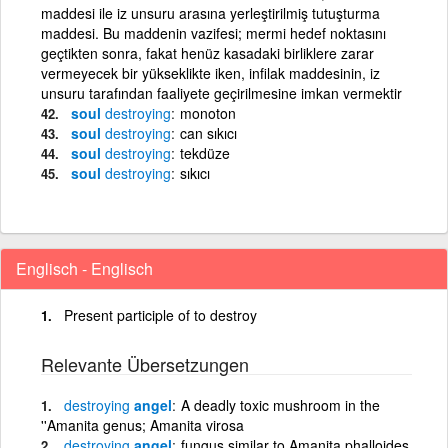
maddesi ile iz unsuru arasına yerleştirilmiş tutuşturma
maddesi. Bu maddenin vazifesi; mermi hedef noktasını
geçtikten sonra, fakat henüz kasadaki birliklere zarar
vermeyecek bir yükseklikte iken, infilak maddesinin, iz
unsuru tarafından faaliyete geçirilmesine imkan vermektir
soul
destroying
monoton
soul
destroying
can sıkıcı
soul
destroying
tekdüze
soul
destroying
sıkıcı
Englisch - Englisch
Present participle of to destroy
Relevante Übersetzungen
destroying
angel
A deadly toxic mushroom in the
''Amanita genus; Amanita virosa
destroying
angel
fungus similar to Amanita phalloides