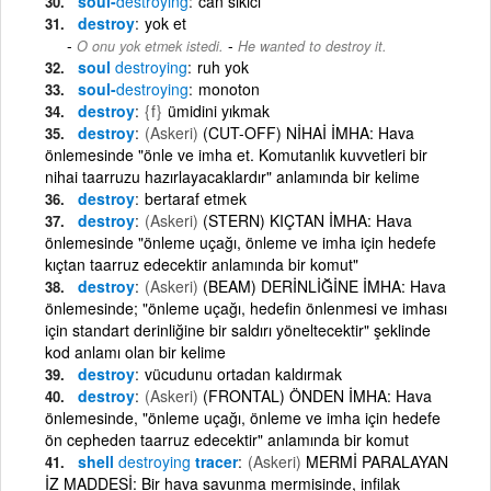
soul-
destroying
can sıkıcı
destroy
yok et
-
O onu yok etmek istedi.
He wanted to destroy it.
soul
destroying
ruh yok
soul-
destroying
monoton
destroy
{f}
ümidini yıkmak
destroy
(Askeri)
(CUT-OFF) NİHAİ İMHA: Hava
önlemesinde "önle ve imha et. Komutanlık kuvvetleri bir
nihai taarruzu hazırlayacaklardır" anlamında bir kelime
destroy
bertaraf etmek
destroy
(Askeri)
(STERN) KIÇTAN İMHA: Hava
önlemesinde "önleme uçağı, önleme ve imha için hedefe
kıçtan taarruz edecektir anlamında bir komut"
destroy
(Askeri)
(BEAM) DERİNLİĞİNE İMHA: Hava
önlemesinde; "önleme uçağı, hedefin önlenmesi ve imhası
için standart derinliğine bir saldırı yöneltecektir" şeklinde
kod anlamı olan bir kelime
destroy
vücudunu ortadan kaldırmak
destroy
(Askeri)
(FRONTAL) ÖNDEN İMHA: Hava
önlemesinde, "önleme uçağı, önleme ve imha için hedefe
ön cepheden taarruz edecektir" anlamında bir komut
shell
destroying
tracer
(Askeri)
MERMİ PARALAYAN
İZ MADDESİ: Bir hava savunma mermisinde, infilak