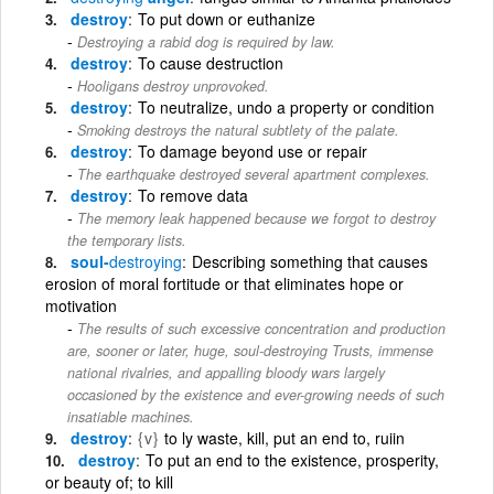
destroy
To put down or euthanize
Destroying a rabid dog is required by law.
destroy
To cause destruction
Hooligans destroy unprovoked.
destroy
To neutralize, undo a property or condition
Smoking destroys the natural subtlety of the palate.
destroy
To damage beyond use or repair
The earthquake destroyed several apartment complexes.
destroy
To remove data
The memory leak happened because we forgot to destroy
the temporary lists.
soul-
destroying
Describing something that causes
erosion of moral fortitude or that eliminates hope or
motivation
The results of such excessive concentration and production
are, sooner or later, huge, soul-destroying Trusts, immense
national rivalries, and appalling bloody wars largely
occasioned by the existence and ever-growing needs of such
insatiable machines.
destroy
{v}
to ly waste, kill, put an end to, ruiin
destroy
To put an end to the existence, prosperity,
or beauty of; to kill