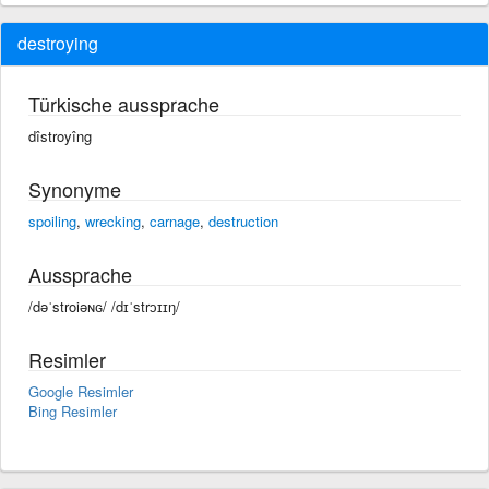
destroying
Türkische aussprache
dîstroyîng
Synonyme
spoiling
,
wrecking
,
carnage
,
destruction
Aussprache
/dəˈstroiəɴɢ/ /dɪˈstrɔɪɪŋ/
Resimler
Google Resimler
Bing Resimler