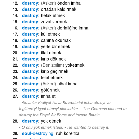
destroy
(Askeri)
önden imha
destroy
ortadan kaldırmak
destroy
helak etmek
destroy
zeval vermek
destroy
(Askeri)
derinliğine imha
destroy
kül etmek
destroy
canına okumak
destroy
yerle bir etmek
destroy
itlaf etmek
destroy
kırıp dökmek
destroy
(Denizbilim)
yoketmek
destroy
kırıp geçirmek
destroy
telef etmek
destroy
(Askeri)
nihai imha
destroy
götürmek
destroy
imha et
Almanlar Kraliyet Hava Kuvvetlerini imha etmeyi ve
-
İngiltere'yi işgal etmeyi planladılar.
The Germans planned to
destroy the Royal Air Force and invade Britain.
destroy
yok etmek
-
O onu yok etmek istedi.
He wanted to destroy it.
soul-
destroying
ruh köreltici