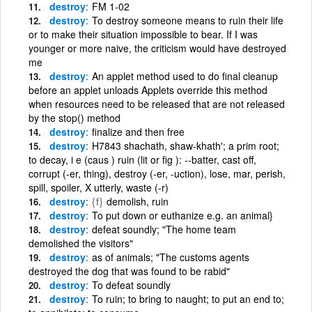
destroy
FM 1-02
destroy
To destroy someone means to ruin their life
or to make their situation impossible to bear. If I was
younger or more naive, the criticism would have destroyed
me
destroy
An applet method used to do final cleanup
before an applet unloads Applets override this method
when resources need to be released that are not released
by the stop() method
destroy
finalize and then free
destroy
H7843 shachath, shaw-khath'; a prim root;
to decay, i e (caus ) ruin (lit or fig ): --batter, cast off,
corrupt (-er, thing), destroy (-er, -uction), lose, mar, perish,
spill, spoiler, X utterly, waste (-r)
destroy
{f}
demolish, ruin
destroy
To put down or euthanize e.g. an animal}
destroy
defeat soundly; "The home team
demolished the visitors"
destroy
as of animals; "The customs agents
destroyed the dog that was found to be rabid"
destroy
To defeat soundly
destroy
To ruin; to bring to naught; to put an end to;