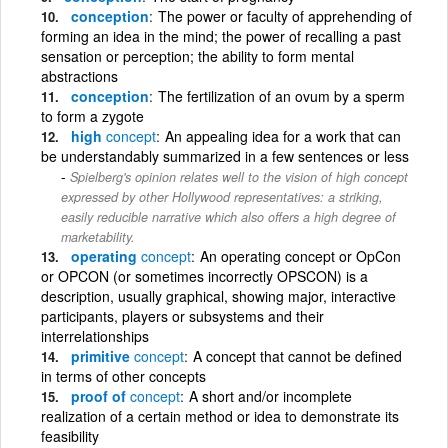
conception
The power or faculty of apprehending of
forming an idea in the mind; the power of recalling a past
sensation or perception; the ability to form mental
abstractions
conception
The fertilization of an ovum by a sperm
to form a zygote
high
concept
An appealing idea for a work that can
be understandably summarized in a few sentences or less
Spielberg's opinion relates well to the vision of high concept
expressed by other Hollywood representatives: a striking,
easily reducible narrative which also offers a high degree of
marketability.
operating
concept
An operating concept or OpCon
or OPCON (or sometimes incorrectly OPSCON) is a
description, usually graphical, showing major, interactive
participants, players or subsystems and their
interrelationships
primitive
concept
A concept that cannot be defined
in terms of other concepts
proof of
concept
A short and/or incomplete
realization of a certain method or idea to demonstrate its
feasibility