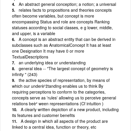
An abstract general conception; a notion; a universal
relates facts to propositions and theories concepts
often become variables, but concept is more
encompassing Status and role are concepts Ranking
statuses according to social classes, e g lower, middle,
and upper, is a variable
A concept is an abstract entity that can be derived in
subclasses such as AnatomicalConcept It has at least
one Designation It may have 0 or more
TextualDescriptions
an underlying idea or understanding
general idea -- "The largest concept of geometry is
infinity " (243)
the active species of representation, by means of
which our underè²žtanding enables us to think By
requiring perceptions to conform to the categories,
concepts serve as 'rules' allowing us to perceive general
relations beè² ween representations (Cf intuition )
A clearly written depiction of a new product, including
its features and customer benefits
A design in which all aspects of the product are
linked to a central idea, function or theory, etc