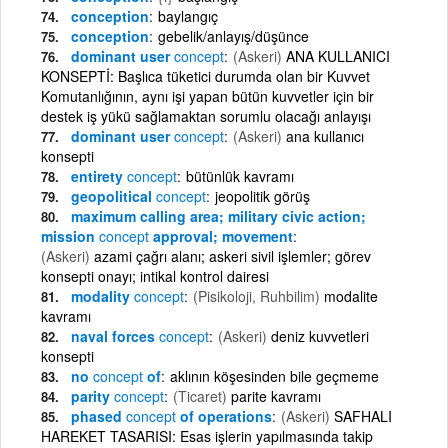
conception
baylangıç
conception
gebelik/anlayış/düşünce
dominant user
concept
(Askeri)
ANA KULLANICI
KONSEPTİ: Başlıca tüketici durumda olan bir Kuvvet
Komutanlığının, aynı işi yapan bütün kuvvetler için bir
destek iş yükü sağlamaktan sorumlu olacağı anlayışı
dominant user
concept
(Askeri)
ana kullanıcı
konsepti
entirety
concept
bütünlük kavramı
geopolitical
concept
jeopolitik görüş
maximum calling area; military civic action;
mission
concept
approval; movement
(Askeri)
azami çağrı alanı; askeri sivil işlemler; görev
konsepti onayı; intikal kontrol dairesi
modality
concept
(Pisikoloji, Ruhbilim)
modalite
kavramı
naval forces
concept
(Askeri)
deniz kuvvetleri
konsepti
no
concept
of
aklının köşesinden bile geçmeme
parity
concept
(Ticaret)
parite kavramı
phased
concept
of operations
(Askeri)
SAFHALI
HAREKET TASARISI: Esas işlerin yapılmasında takip