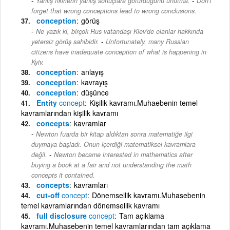
Yanlış fikirlerin yanlış sonuçlara götürdüğünü unutma.
Don't
forget that wrong conceptions lead to wrong conclusions.
conception
görüş
Ne yazık ki, birçok Rus vatandaşı Kiev'de olanlar hakkında
-
yetersiz görüş sahibidir.
Unfortunately, many Russian
citizens have inadequate conception of what is happening in
Kyiv.
conception
anlayış
conception
kavrayış
conception
düşünce
Entity
concept
Kişilik kavramı.Muhaebenin temel
kavramlarından kişilik kavramı
concepts
kavramlar
Newton fuarda bir kitap aldıktan sonra matematiğe ilgi
duymaya başladı. Onun içerdiği matematiksel kavramlara
-
değil.
Newton became interested in mathematics after
buying a book at a fair and not understanding the math
concepts it contained.
concepts
kavramları
cut-off
concept
Dönemsellik kavramı.Muhasebenin
temel kavramlarından dönemsellik kavramı
full disclosure
concept
Tam açıklama
kavramı.Muhasebenin temel kavramlarından tam açıklama