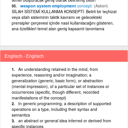
weapon system employment
concept
(Askeri)
SİLAH SİSTEMİ KULLANMA KONSEPTİ: Belirli bir teçhizat
veya silah sisteminin taktik kavramı ve gelecekteki
prensipler çerçevesi içinde nasıl kullanılacağını gösteren,
ana özellikleri temel alan geniş kapsamlı tanımlama
Englisch - Englisch
An understanding retained in the mind, from
experience, reasoning and/or imagination; a
generalization (generic, basic form), or abstraction
(mental impression), of a particular set of instances or
occurrences (specific, though different, recorded
manifestations of the concept)
In generic programming, a description of supported
operations on a type, including their syntax and
semantics
an abstract or general idea inferred or derived from
specific instances