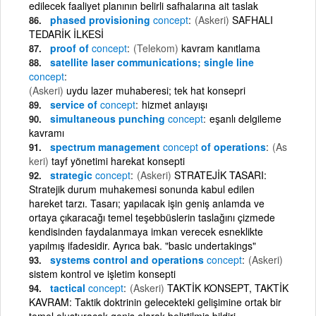
edilecek faaliyet planının belirli safhalarına ait taslak
phased provisioning
concept
(Askeri)
SAFHALI
TEDARİK İLKESİ
proof of
concept
(Telekom)
kavram kanıtlama
satellite laser communications; single line
concept
(Askeri)
uydu lazer muhaberesi; tek hat konsepri
service of
concept
hizmet anlayışı
simultaneous punching
concept
eşanlı delgileme
kavramı
spectrum management
concept
of operations
(As
keri)
tayf yönetimi harekat konsepti
strategic
concept
(Askeri)
STRATEJİK TASARI:
Stratejik durum muhakemesi sonunda kabul edilen
hareket tarzı. Tasarı; yapılacak işin geniş anlamda ve
ortaya çıkaracağı temel teşebbüslerin taslağını çizmede
kendisinden faydalanmaya imkan verecek esneklikte
yapılmış ifadesidir. Ayrıca bak. "basic undertakings"
systems control and operations
concept
(Askeri)
sistem kontrol ve işletim konsepti
tactical
concept
(Askeri)
TAKTİK KONSEPT, TAKTİK
KAVRAM: Taktik doktrinin gelecekteki gelişimine ortak bir
temel oluşturacak geniş olarak belirtilmiş bildiri