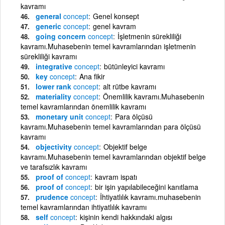
kavramı
general
concept
Genel konsept
generic
concept
genel kavram
going concern
concept
İşletmenin sürekliliği
kavramı.Muhasebenin temel kavramlarından işletmenin
sürekliliği kavramı
integrative
concept
bütünleyici kavramı
key
concept
Ana fikir
lower rank
concept
alt rütbe kavramı
materiality
concept
Önemlilik kavramı.Muhasebenin
temel kavramlarından önemlilik kavramı
monetary unit
concept
Para ölçüsü
kavramı.Muhasebenin temel kavramlarından para ölçüsü
kavramı
objectivity
concept
Objektif belge
kavramı.Muhasebenin temel kavramlarından objektif belge
ve tarafsızlık kavramı
proof of
concept
kavram ispatı
proof of
concept
bir işin yapılabileceğini kanıtlama
prudence
concept
İhtiyatlılık kavramı.muhasebenin
temel kavramlarından ihtiyatlılık kavramı
self
concept
kişinin kendi hakkındaki algısı