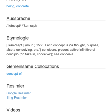
being
,
concrete
Aussprache
/ˈkänsept/ /ˈkɑːnsɛpt/
Etymologie
[ kän-"sept ] (noun.) 1556. Latin conceptus (“a thought, purpose,
also a conceiving, etc.”) concipere, present active infinitive of
concipiō (“to take in, conceive”); see conceive.
Gemeinsame Collocations
concept of
Resimler
Google Resimler
Bing Resimler
Videos