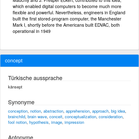
which enabled digital computers to become much more
flexible and powerful. Nevertheless, engineers in England
built the first stored-program computer, the Manchester
Mark I, shortly before the Americans built EDVAC, both
operational in 1949
concept
Türkische aussprache
känsept
Synonyme
conception
,
notion
,
abstraction
,
apprehension
,
approach
,
big idea
,
brainchild
,
brain wave
,
conceit
,
conceptualization
,
consideration
,
fool notion
,
hypothesis
,
image
,
impression
Antonyme