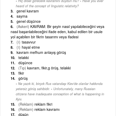
-
Hiç dilsel görecelik kavramını duydun mu?
Have you ever
heard of the concept of linguistic relativity?
genel kavram
sayma
genel düşünce
(Askeri)
KAVRAM: Bir şeyin nasıl yapılabileceğini veya
nasıl başarılabileceğini ifade eden, kabul edilen bir usule
yol açabilen bir fikrin tasarımı veya ifadesi
{i}
tasavvur
{i}
hayal etme
kavram mefhum anlayış görüş
telakki
düşünce
(Tıp)
kavram, fikir,g örüş, telakki
fikir
görüş
Ne yazık ki, birçok Rus vatandaşı Kiev'de olanlar hakkında
-
yetersiz görüş sahibidir.
Unfortunately, many Russian
citizens have inadequate conception of what is happening in
Kyiv.
(Reklam)
reklam fikri
(Reklam)
reklam kavramı
düşün