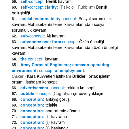
self-
concept
Benlik kavramı
self-
concept
clarity
(Psikoloji, Ruhbilim)
Benlik
belirginliği
social responsibility
concept
Sosyal sorumluluk
kavramı.Muhasebenin temel kavramlarından sosyal
sorumluluk kavramı
sub-
concept
Alt kavram
substance over form
concept
Özün önceliği
kavramı.Muhasebenin temel kavramlarından özün önceliği
kavramı
the
concept
kavram
Army Corps of Engineers; common operating
environment;
concept
of employment
(Askeri)
Kara Kuvvetleri İstihkam Birlikleri; ortak işletim
ortamı; İstihdam konsepti
advertisement
concept
reklam konsepti
bubble
concept
(Coğrafya)
çerçeve yaklaşım
conception
anlayış görüş
conception
telakki
conception
ana rahmie düşme
conception
{i}
kavrama
conception
{i}
kavram
conception
{i}
başlangıç