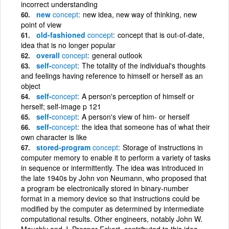
incorrect understanding
new
concept
new idea, new way of thinking, new
point of view
old-fashioned
concept
concept that is out-of-date,
idea that is no longer popular
overall
concept
general outlook
self-
concept
The totality of the individual's thoughts
and feelings having reference to himself or herself as an
object
self-
concept
A person's perception of himself or
herself; self-image p 121
self-
concept
A person's view of him- or herself
self-
concept
the idea that someone has of what their
own character is like
stored-program
concept
Storage of instructions in
computer memory to enable it to perform a variety of tasks
in sequence or intermittently. The idea was introduced in
the late 1940s by John von Neumann, who proposed that
a program be electronically stored in binary-number
format in a memory device so that instructions could be
modified by the computer as determined by intermediate
computational results. Other engineers, notably John W.
Mauchly and J. Presper Eckert, contributed to this idea,