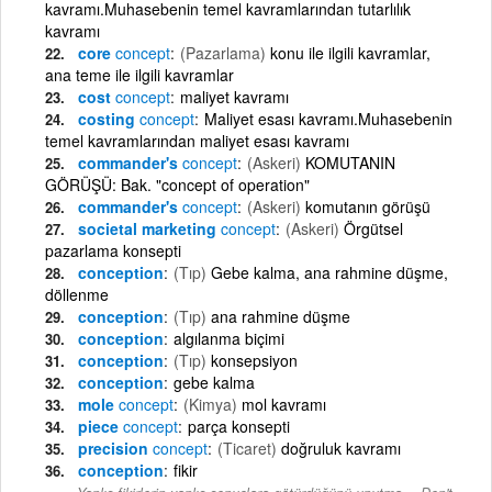
kavramı.Muhasebenin temel kavramlarından tutarlılık
kavramı
core
concept
(Pazarlama)
konu ile ilgili kavramlar,
ana teme ile ilgili kavramlar
cost
concept
maliyet kavramı
costing
concept
Maliyet esası kavramı.Muhasebenin
temel kavramlarından maliyet esası kavramı
commander's
concept
(Askeri)
KOMUTANIN
GÖRÜŞÜ: Bak. "concept of operation"
commander's
concept
(Askeri)
komutanın görüşü
societal marketing
concept
(Askeri)
Örgütsel
pazarlama konsepti
conception
(Tıp)
Gebe kalma, ana rahmine düşme,
döllenme
conception
(Tıp)
ana rahmine düşme
conception
algılanma biçimi
conception
(Tıp)
konsepsiyon
conception
gebe kalma
mole
concept
(Kimya)
mol kavramı
piece
concept
parça konsepti
precision
concept
(Ticaret)
doğruluk kavramı
conception
fikir
-