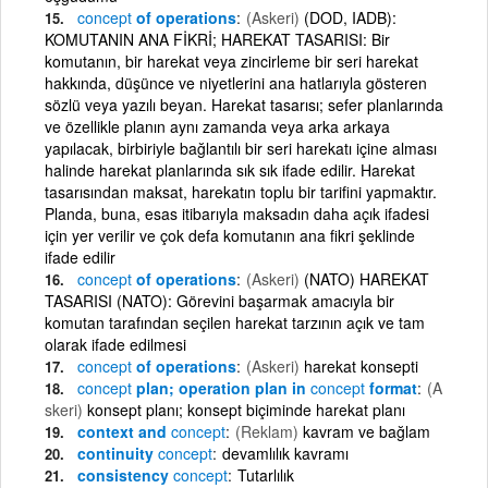
concept
of operations
(Askeri)
(DOD, IADB):
KOMUTANIN ANA FİKRİ; HAREKAT TASARISI: Bir
komutanın, bir harekat veya zincirleme bir seri harekat
hakkında, düşünce ve niyetlerini ana hatlarıyla gösteren
sözlü veya yazılı beyan. Harekat tasarısı; sefer planlarında
ve özellikle planın aynı zamanda veya arka arkaya
yapılacak, birbiriyle bağlantılı bir seri harekatı içine alması
halinde harekat planlarında sık sık ifade edilir. Harekat
tasarısından maksat, harekatın toplu bir tarifini yapmaktır.
Planda, buna, esas itibarıyla maksadın daha açık ifadesi
için yer verilir ve çok defa komutanın ana fikri şeklinde
ifade edilir
concept
of operations
(Askeri)
(NATO) HAREKAT
TASARISI (NATO): Görevini başarmak amacıyla bir
komutan tarafından seçilen harekat tarzının açık ve tam
olarak ifade edilmesi
concept
of operations
(Askeri)
harekat konsepti
concept
plan; operation plan in
concept
format
(A
skeri)
konsept planı; konsept biçiminde harekat planı
context and
concept
(Reklam)
kavram ve bağlam
continuity
concept
devamlılık kavramı
consistency
concept
Tutarlılık