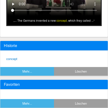
... The Germans invented a new
concept
, which they called ...
Historie
concept
Mehr...
Löschen
Favoriten
Mehr...
Löschen