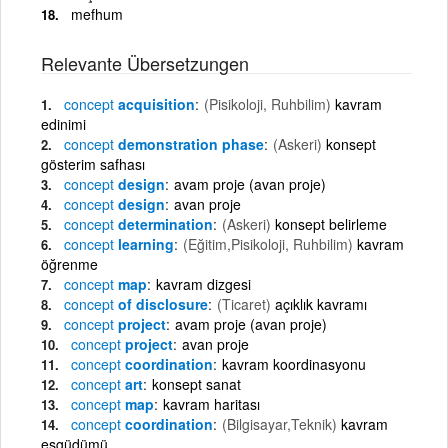
mefhum
Relevante Übersetzungen
concept
acquisition
(Pisikoloji, Ruhbilim)
kavram
edinimi
concept
demonstration phase
(Askeri)
konsept
gösterim safhası
concept
design
avam proje (avan proje)
concept
design
avan proje
concept
determination
(Askeri)
konsept belirleme
concept
learning
(Eğitim,Pisikoloji, Ruhbilim)
kavram
öğrenme
concept
map
kavram dizgesi
concept
of disclosure
(Ticaret)
açıklık kavramı
concept
project
avam proje (avan proje)
concept
project
avan proje
concept
coordination
kavram koordinasyonu
concept
art
konsept sanat
concept
map
kavram haritası
concept
coordination
(Bilgisayar,Teknik)
kavram
eşgüdümü