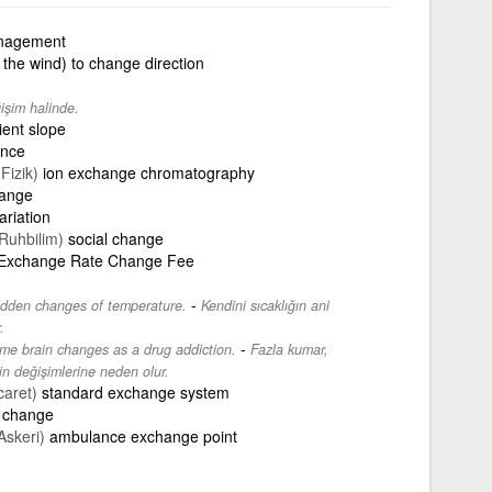
nagement
r the wind) to change direction
işim halinde.
ient slope
ance
(Fizik)
ion exchange chromatography
hange
ariation
 Ruhbilim)
social change
Exchange Rate Change Fee
-
 sudden changes of temperature.
Kendini sıcaklığın ani
.
-
me brain changes as a drug addiction.
Fazla kumar,
in değişimlerine neden olur.
caret)
standard exchange system
c change
Askeri)
ambulance exchange point