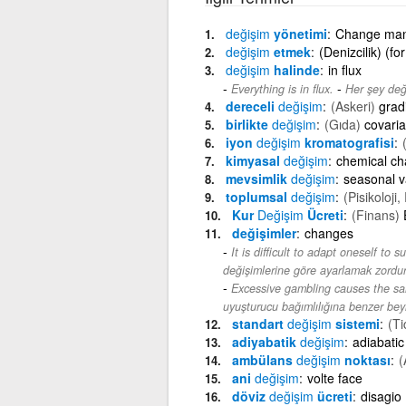
değişim
yönetimi
Change ma
değişim
etmek
(Denizcilik) (fo
değişim
halinde
in flux
-
Everything is in flux.
Her şey değ
dereceli
değişim
(Askeri)
grad
birlikte
değişim
(Gıda)
covari
iyon
değişim
kromatografisi
kimyasal
değişim
chemical c
mevsimlik
değişim
seasonal v
toplumsal
değişim
(Pisikoloji,
Kur
Değişim
Ücreti
(Finans)
değişimler
changes
It is difficult to adapt oneself to
değişimlerine göre ayarlamak zordur
Excessive gambling causes the sa
uyuşturucu bağımlılığına benzer bey
standart
değişim
sistemi
(Ti
adiyabatik
değişim
adiabati
ambülans
değişim
noktası
(
ani
değişim
volte face
döviz
değişim
ücreti
disagio