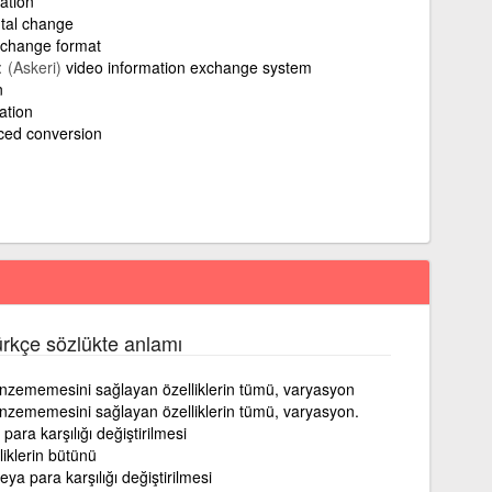
ration
tal change
rchange format
(Askeri)
video information exchange system
n
ation
ced conversion
ürkçe sözlükte anlamı
 benzememesini sağlayan özelliklerin tümü, varyasyon
 benzememesini sağlayan özelliklerin tümü, varyasyon.
para karşılığı değiştirilmesi
liklerin bütünü
ya para karşılığı değiştirilmesi