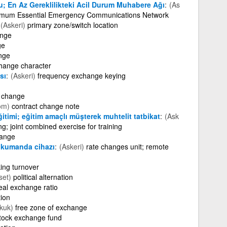
; En Az Gereklilikteki Acil Durum Muhabere Ağı
(As
inimum Essential Emergency Communications Network
(Askeri)
primary zone/switch location
ange
ge
nge
change character
sı
(Askeri)
frequency exchange keying
l change
om)
contract change note
itimi; eğitim amaçlı müşterek muhtelit tatbikat
(Ask
g; joint combined exercise for training
hange
 kumanda cihazı
(Askeri)
rate changes unit; remote
ing turnover
set)
political alternation
eal exchange ratio
tion
kuk)
free zone of exchange
tock exchange fund