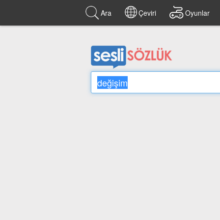
Ara
Çeviri
Oyunlar