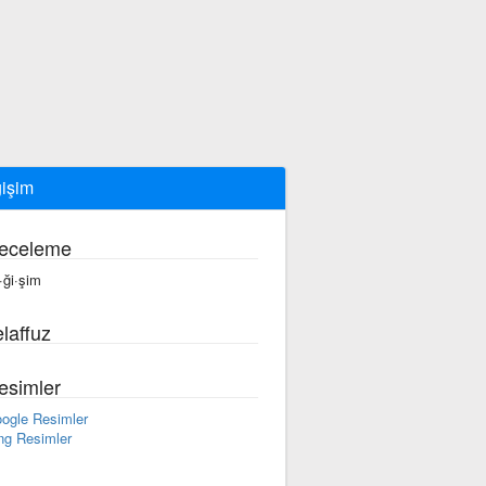
işim
eceleme
·ği·şim
laffuz
esimler
ogle Resimler
ng Resimler