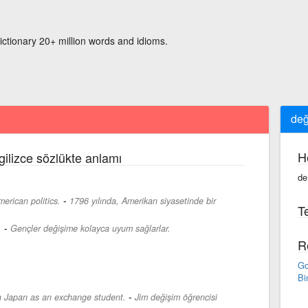
ictionary 20+ million words and idioms.
değ
H
gilizce sözlükte anlamı
de
-
rican politics.
1796 yılında, Amerikan siyasetinde bir
Te
-
.
Gençler değişime kolayca uyum sağlarlar.
R
Go
Bi
-
in Japan as an exchange student.
Jim değişim öğrencisi