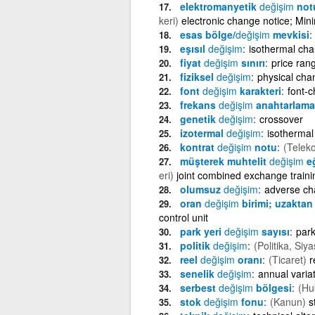
elektromanyetik
değişim
notu
keri)
electronic change notice; M
esas bölge/
değişim
mevkisi
eşısıl
değişim
isothermal ch
fiyat
değişim
sınırı
price ran
fiziksel
değişim
physical cha
font
değişim
karakteri
font-
frekans
değişim
anahtarlama
genetik
değişim
crossover
izotermal
değişim
isotherma
kontrat
değişim
notu
(Telek
müşterek muhtelit
değişim
eğ
eri)
joint combined exchange trainin
olumsuz
değişim
adverse c
oran
değişim
birimi; uzaktan
control unit
park yeri
değişim
sayısı
park
politik
değişim
(Politika, Siya
reel
değişim
oranı
(Ticaret)
r
senelik
değişim
annual varia
serbest
değişim
bölgesi
(Hu
stok
değişim
fonu
(Kanun)
s