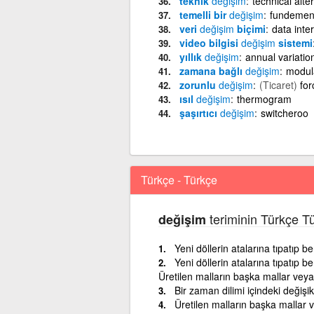
teknik
değişim
technical alte
temelli bir
değişim
fundemen
veri
değişim
biçimi
data inte
video bilgisi
değişim
sistemi
yıllık
değişim
annual variatio
zamana bağlı
değişim
modul
zorunlu
değişim
(Ticaret)
for
ısıl
değişim
thermogram
şaşırtıcı
değişim
switcheroo
Türkçe - Türkçe
teriminin Türkçe T
değişim
Yeni döllerin atalarına tıpatıp
Yeni döllerin atalarına tıpatıp
Üretilen malların başka mallar veya 
Bir zaman dilimi içindeki değişik
Üretilen malların başka mallar ve