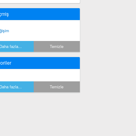
çmiş
ğişim
Daha fazla...
Temizle
oriler
Daha fazla...
Temizle