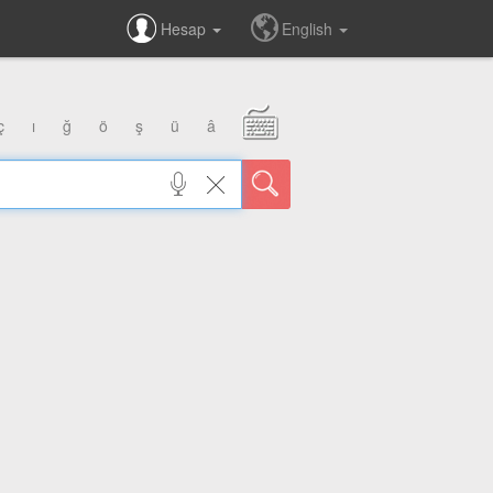
Hesap
English
ç
ı
ğ
ö
ş
ü
â