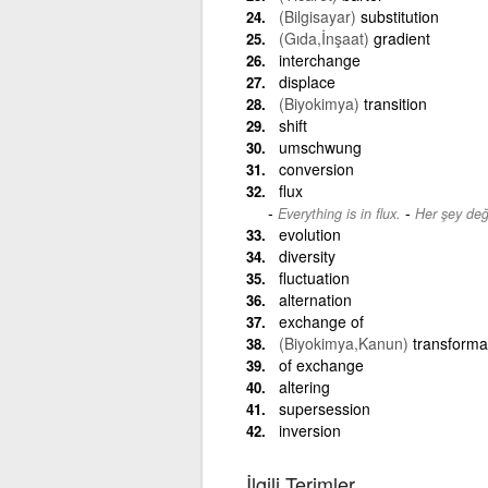
(Bilgisayar)
substitution
(Gıda,İnşaat)
gradient
interchange
displace
(Biyokimya)
transition
shift
umschwung
conversion
flux
-
Everything is in flux.
Her şey değ
evolution
diversity
fluctuation
alternation
exchange of
(Biyokimya,Kanun)
transforma
of exchange
altering
supersession
inversion
İlgili Terimler