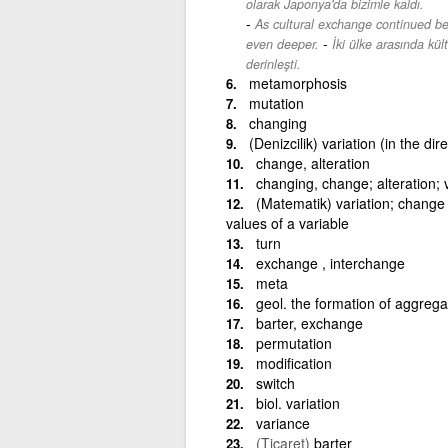
olarak Japonya'da bizimle kaldı.
As cultural exchange continued b
-
even deeper.
İki ülke arasında kül
derinleşti.
metamorphosis
mutation
changing
(Denizcilik) variation (in the dir
change, alteration
changing, change; alteration; v
(Matematik) variation; change 
values of a variable
turn
exchange , interchange
meta
geol. the formation of aggrega
barter, exchange
permutation
modification
switch
biol. variation
variance
(Ticaret)
barter