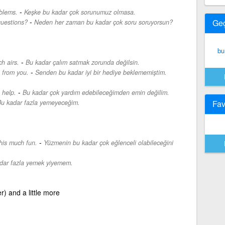
-
blems.
Keşke bu kadar çok sorunumuz olmasa.
-
Ge
uestions?
Neden her zaman bu kadar çok soru soruyorsun?
bu
-
h airs.
Bu kadar çalım satmak zorunda değilsin.
-
t from you.
Senden bu kadar iyi bir hediye beklememiştim.
-
 help.
Bu kadar çok yardım edebileceğimden emin değilim.
u kadar fazla yemeyeceğim.
Fav
-
his much fun.
Yüzmenin bu kadar çok eğlenceli olabileceğini
dar fazla yemek yiyemem.
r) and a little more