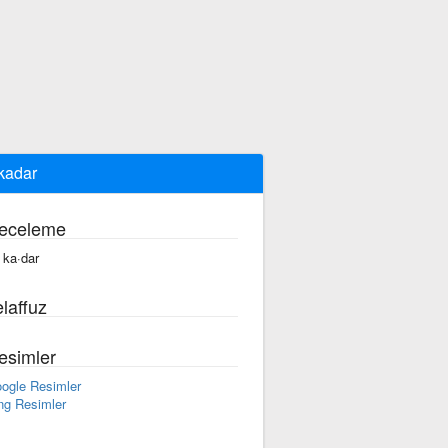
kadar
eceleme
 ka·dar
laffuz
esimler
ogle Resimler
ng Resimler