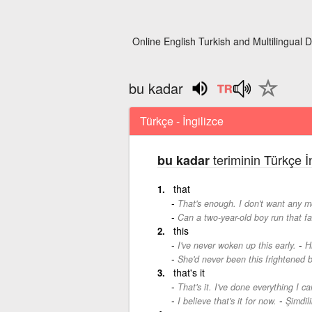
Online English Turkish and Multilingual D
bu kadar
Türkçe - İngilizce
teriminin Türkçe İ
bu kadar
that
That's enough. I don't want any m
Can a two-year-old boy run that fa
this
-
I've never woken up this early.
H
She'd never been this frightened b
that's it
That's it. I've done everything I ca
-
I believe that's it for now.
Şimdil