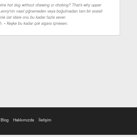
ire hot dog without chewing or choking? That's why upper
Lenny'nin nasıl çiğnemeden veya boğulmadan tam bir sosisli
nle üst idare onu bu kadar fazla sever.
-
h.
Keşke bu kadar çok sigara içmesen.
Blog
Hakkımızda
İletişim