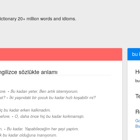
ictionary 20+ million words and idioms.
bu 
H
ngilizce sözlükte anlamı
bu
-
ore.
Bu kadarı yeter. Ben artık istemiyorum.
Te
-
st?
İki yaşındaki bir çocuk bu kadar hızlı koşabilir mi?
iç bu kadar erken kalkmadım.
R
-
efore.
O, daha önce hiç bu kadar korkmamıştı.
Go
Bi
-
n.
Bu kadar. Yapabileceğim her şeyi yaptım.
ik bu kadar olduğuna inanıyorum.