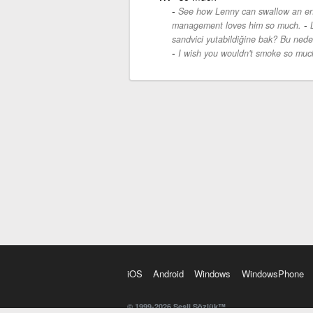
See how Lenny can swallow an ent
-
management loves him so much.
sandvici yutabildiğine bak? Bu nede
I wish you wouldn't smoke so muc
iOS
Android
Windows
WindowsPhone
© 1999-2026 Sesli Sözlük™