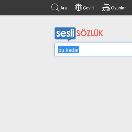
Ara
Çeviri
Oyunlar