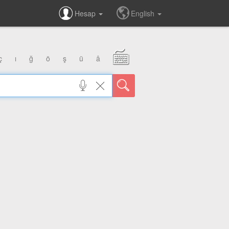
Hesap
English
ç
ı
ğ
ö
ş
ü
â