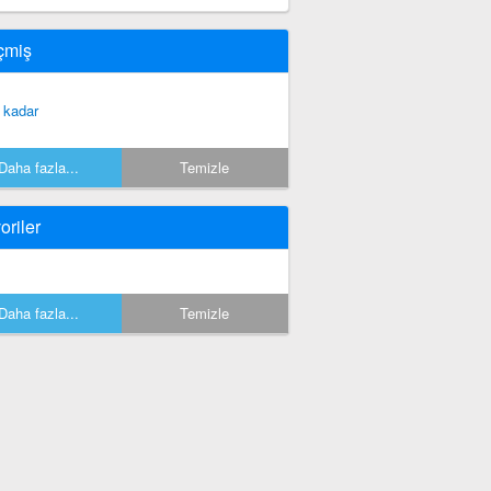
çmiş
 kadar
Daha fazla...
Temizle
oriler
Daha fazla...
Temizle