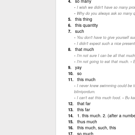
so many
I wish we didn't have so many pro
Why do you always ask so many q
this thing
this quantity
such
You don't have to give yourself suc
I didn't expect such a nice presen
that much
I'm not sure I can be all that much
-
I'm not going to eat that much.
B
yay
so
this much
I never knew swimming could be t
bilmiyordum.
-
I can't eat this much food.
Bu ka
that far
this far
1. this much. 2. (after a numbe
thus much
this much, such, this
so much